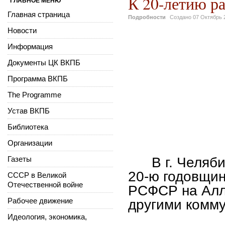
К 20-летию р
ГЛАВНОЕ МЕНЮ
Главная страница
Подробности
Создано
07 Октябрь 
Новости
Информация
Документы ЦК ВКПБ
Программа ВКПБ
The Programme
Устав ВКПБ
Библиотека
Организации
Газеты
В г. Челяби
20-ю годовщин
СССР в Великой
Отечественной войне
РСФСР на Алл
Рабочее движение
другими комму
Идеология, экономика,