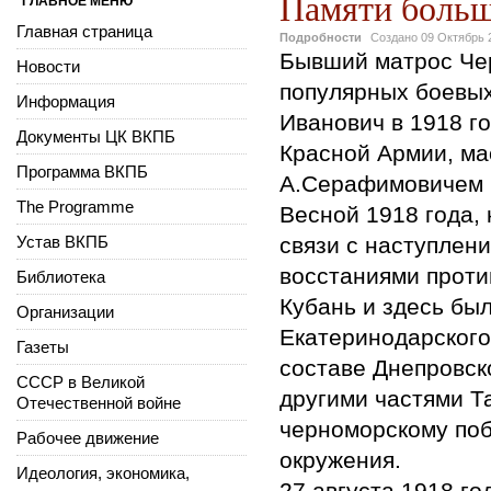
Памяти больш
ГЛАВНОЕ МЕНЮ
Главная страница
Подробности
Создано
09 Октябрь 
Бывший матрос Чер
Новости
популярных боевых
Информация
Иванович в 1918 г
Документы ЦК ВКПБ
Красной Армии, ма
Программа ВКПБ
А.Серафимовичем 
The Programme
Весной 1918 года, 
Устав ВКПБ
связи с наступлен
восстаниями проти
Библиотека
Кубань и здесь бы
Организации
Екатеринодарского
Газеты
составе Днепровско
СССР в Великой
другими частями Т
Отечественной войне
черноморскому поб
Рабочее движение
окружения.
Идеология, экономика,
27 августа 1918 го