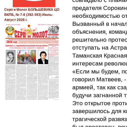
предателя Сорокин
Серп и Молот БОЛЬШЕВИКА ЦО
необходимостью от
ВКПБ, № 7-8 (392-393) Июль-
Август 2026 г.
Вызванный в начале
объяснения, кома
решительно протес
отступать на Астра
Таманская Красная 
интересам револю
«Если мы будем, по
говорил Матвеев, -
армией, так как сз
будучи загнанной т
Это открытое прот
завершилось для 
трагической развяз
был арестован, ве