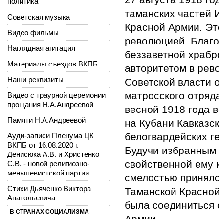
политика
таманских частей 
Советская музыка
Красной Армии. Эт
Видео фильмы
революцией. Благо
Наглядная агитация
беззаветной храбр
Материалы съездов ВКПБ
авторитетом в рев
Наши реквизиты
Советской власти 
матросского отряд
Видео с траурной церемонии
прощания Н.А.Андреевой
весной 1918 года 
Памяти Н.А.Андреевой
на Кубани Кавказс
белогвардейских г
Ауди-записи Пленума ЦК
ВКПБ от 16.08.2020 г.
Будучи избранным 
Денисюка А.В. и Христенко
свойственной ему 
С.В. - новой религиозно-
меньшевистской партии
смелостью принялс
Стихи Дьяченко Виктора
Таманской Красной
Анатольевича
была соединиться 
В СТРАНАХ СОЦИАЛИЗМА
Армии.