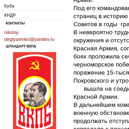
Куба
Под его командова
КНДР
страниц в историю
Советов в годы гр
КОНТАКТЫ
В невероятно труд
nikolaj-
degtyarenko@yandex.ru
окружения и отсут
ШТАНДАРТ ВКПБ
Красная Армия, со
боях проложила се
черноморское побе
поражение 15-тыся
Покровского и утро
вышла на соедине
Красной Армии.
В дальнейшем ком
военную обстановк
продолжать отступ
совпадало с плана