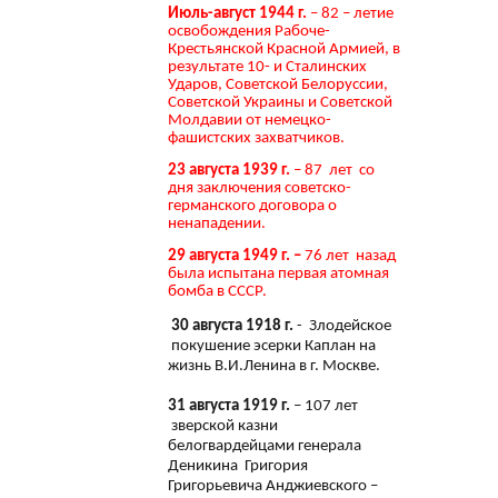
Июль-август 1944 г.
– 82 – летие
освобождения Рабоче-
Крестьянской Красной Армией, в
результате 10- и Сталинских
Ударов, Советской Белоруссии,
Советской Украины и Советской
Молдавии от немецко-
фашистских захватчиков.
23 августа 1939 г.
– 87 лет со
дня заключения советско-
германского договора о
ненападении.
29 августа 1949 г. –
76 лет назад
была испытана первая атомная
бомба в СССР.
30 августа 1918 г.
- Злодейское
покушение эсерки Каплан на
жизнь В.И.Ленина в г. Москве.
31 августа 1919 г.
– 107 лет
зверской казни
белогвардейцами генерала
Деникина Григория
Григорьевича Анджиевского –