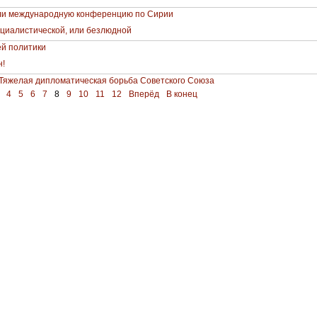
ли международную конференцию по Сирии
оциалистической, или безлюдной
й политики
н!
 Тяжелая дипломатическая борьба Советского Союза
4
5
6
7
8
9
10
11
12
Вперёд
В конец