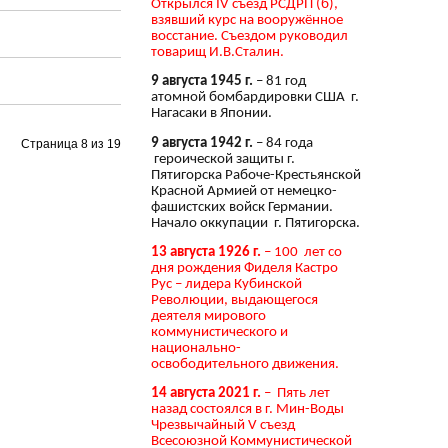
Открылся IV съезд РСДРП (б),
взявший курс на вооружённое
восстание. Съездом руководил
товарищ И.В.Сталин.
9 августа 1945 г.
– 81 год
атомной бомбардировки США г.
Нагасаки в Японии.
9 августа 1942 г.
– 84 года
Страница 8 из 19
героической защиты г.
Пятигорска Рабоче-Крестьянской
Красной Армией от немецко-
фашистских войск Германии.
Начало оккупации г. Пятигорска.
13 августа 1926 г.
– 100 лет со
дня рождения Фиделя Кастро
Рус – лидера Кубинской
Революции, выдающегося
деятеля мирового
коммунистического и
национально-
освободительного движения.
14 августа 2021 г.
– Пять лет
назад состоялся в г. Мин-Воды
Чрезвычайный V съезд
Всесоюзной Коммунистической