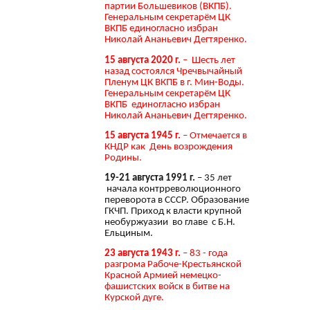
партии Большевиков (ВКПБ).
Генеральным секретарём ЦК
ВКПБ единогласно избран
Николай Ананьевич Дегтяренко.
15 августа 2020 г.
– Шесть лет
назад состоялся Чречвычайный
Пленум ЦК ВКПБ в г. Мин-Воды.
Генеральным секретарём ЦК
ВКПБ единогласно избран
Николай Ананьевич Дегтяренко.
15 августа 1945 г.
– Отмечается в
КНДР как День возрождения
Родины.
19-21 августа 1991 г.
– 35 лет
начала контрреволюционного
переворота в СССР. Образование
ГКЧП. Приход к власти крупной
необуржуазии во главе с Б.Н.
Ельциным.
23 августа 1943 г.
– 83 - года
разгрома Рабоче-Крестьянской
Красной Армией немецко-
фашистских войск в битве на
Курской дуге.