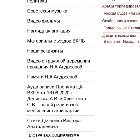
политика
Арабы торпедирова
Советская музыка
Россия будет или с
Видео фильмы
Особенности внешне
Только бы не Стали
Наглядная агитация
Давайте вспомним...
Материалы съездов ВКПБ
В начало
Назад
3
Наши реквизиты
Видео с траурной церемонии
прощания Н.А.Андреевой
Памяти Н.А.Андреевой
Ауди-записи Пленума ЦК
ВКПБ от 16.08.2020 г.
Денисюка А.В. и Христенко
С.В. - новой религиозно-
меньшевистской партии
Стихи Дьяченко Виктора
Анатольевича
В СТРАНАХ СОЦИАЛИЗМА