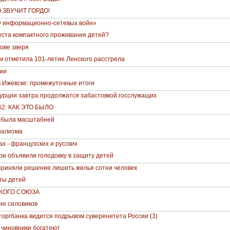
 ЗВУЧИТ ГОРДО!
ху информационно-сетевых войн»
еста компактного проживания детей?
гове зверя
м отметила 101-летие Ленского расстрела
сии
в Ижевске: промежуточные итоги
урции завтра продолжатся забастовкой госслужащих
2: КАК ЭТО БЫЛО
" была масштабней
иализма
х - французских и русских
ри объявили голодовку в защиту детей
приняли решение лишить жилья сотни человек
ты детей
КОГО СОЮЗА
ие силовиков
оргбанка видится подрывом суверенитета России (3)
 чиновники богатеют