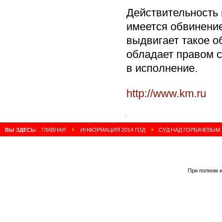
Действительность 
имеется обвинение
выдвигает такое о
обладает правом с
в исполнение.
http://www.km.ru
Читать полностью:
http://www.km.ru/world/2014/04/20/mikhail-gorbachev/737872-sud-nad-gorbachevym-neizbezhen-i-neotvratim
ВЫ ЗДЕСЬ:
ГЛАВНАЯ
ИНФОРМАЦИЯ 2014 ГОД
СУД НАД ГОРБАЧЕВЫМ
При полном и