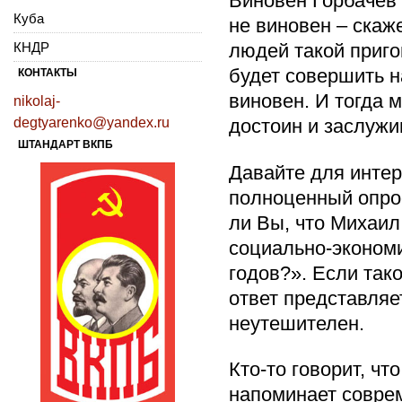
Виновен Горбачев 
Куба
не виновен – скаж
КНДР
людей такой приго
будет совершить н
КОНТАКТЫ
виновен. И тогда 
nikolaj-
degtyarenko@yandex.ru
достоин и заслужи
ШТАНДАРТ ВКПБ
Давайте для интер
полноценный опро
ли Вы, что Михаил
социально-экономи
годов?». Если тако
ответ представляе
неутешителен.
Кто-то говорит, ч
напоминает соврем