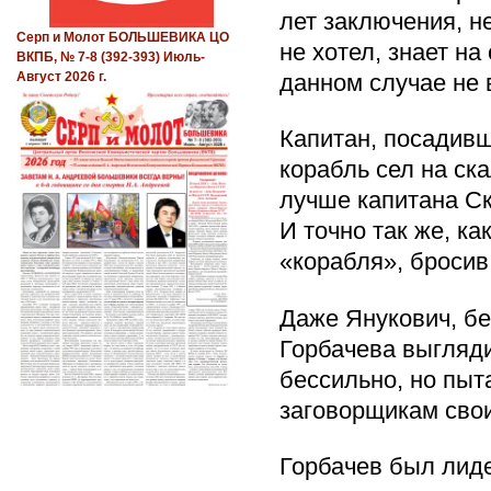
лет заключения, не
Серп и Молот БОЛЬШЕВИКА ЦО
не хотел, знает на
ВКПБ, № 7-8 (392-393) Июль-
данном случае не в
Август 2026 г.
Капитан, посадивши
корабль сел на ск
лучше капитана Ск
И точно так же, ка
«корабля», бросив
Даже Янукович, бе
Горбачева выгляди
бессильно, но пыт
заговорщикам сво
Горбачев был лид