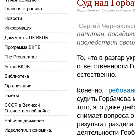
Суд над Горб
ГЛАВНОЕ МЕНЮ
Главная страница
Подробности
Создано
22 Апрель 2
Новости
Сергей Черняховс
Информация
Капитан, посадив
Документы ЦК ВКПБ
последствия свои
Программа ВКПБ
То, что в разгар у
The Programme
ответственности Г
Устав ВКПБ
естественно.
Библиотека
Организации
Конечно,
требован
Газеты
судить Горбачева 
СССР в Великой
того, это даже дей
Отечественной войне
снимает вопроса о
Рабочее движение
результат раздела
Идеология, экономика,
деятельности Горб