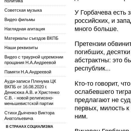
политика
Советская музыка
У Горбачева есть 
Видео фильмы
российских, и запа
много больше.
Наглядная агитация
Материалы съездов ВКПБ
Претензии обвини
Наши реквизиты
погибших, десятк
Видео с траурной церемонии
абстрактны: это бы
прощания Н.А.Андреевой
республик...
Памяти Н.А.Андреевой
Ауди-записи Пленума ЦК
Кто-то говорит, чт
ВКПБ от 16.08.2020 г.
ослабевшего тигра.
Денисюка А.В. и Христенко
С.В. - новой религиозно-
предлагают не суд
меньшевистской партии
первых, милость к
Стихи Дьяченко Виктора
ним.
Анатольевича
В СТРАНАХ СОЦИАЛИЗМА