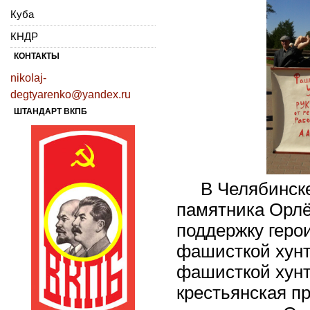
Куба
КНДР
КОНТАКТЫ
nikolaj-
degtyarenko@yandex.ru
ШТАНДАРТ ВКПБ
В Челябинске 
памятника Орлё
поддержку геро
фашисткой хунт
фашисткой хунт
крестьянская пр