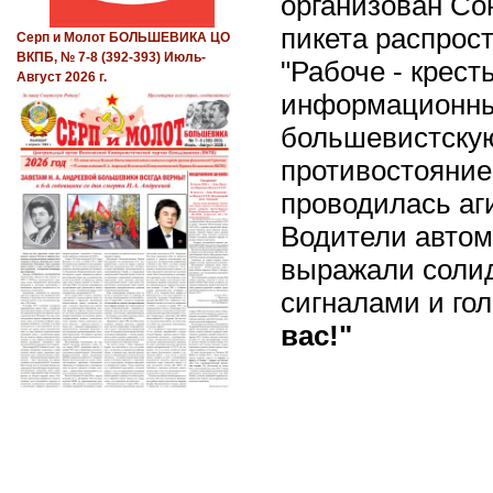
организован Со
пикета распрост
Серп и Молот БОЛЬШЕВИКА ЦО
ВКПБ, № 7-8 (392-393) Июль-
"Рабоче - крест
Август 2026 г.
информационны
большевистскую
противостояние 
проводилась аг
Водители автом
выражали солид
сигналами и го
вас!"