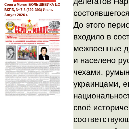
делегатов Нар
Серп и Молот БОЛЬШЕВИКА ЦО
ВКПБ, № 7-8 (392-393) Июль-
состоявшегося
Август 2026 г.
До этого пери
входило в сос
межвоенные де
и населено ру
чехами, румын
украинцами, е
национальност
своё историче
соответствующ