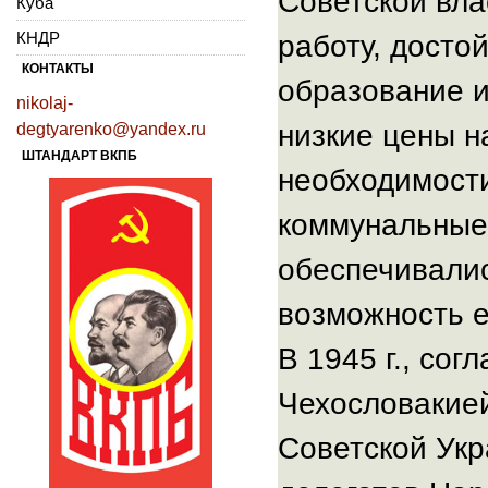
Советской вла
Куба
КНДР
работу, досто
КОНТАКТЫ
образование и
nikolaj-
низкие цены н
degtyarenko@yandex.ru
ШТАНДАРТ ВКПБ
необходимост
коммунальные 
обеспечивали
возможность е
В 1945 г., сог
Чехословакией
Советской Укр