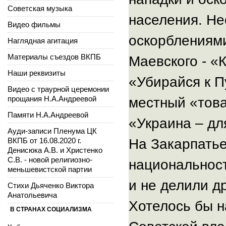
Советская музыка
населения. Не
Видео фильмы
оскорблениями
Наглядная агитация
Материалы съездов ВКПБ
Маевского - «
Наши реквизиты
«Убирайся к П
Видео с траурной церемонии
прощания Н.А.Андреевой
местный «тов
Памяти Н.А.Андреевой
«Украина – дл
Ауди-записи Пленума ЦК
ВКПБ от 16.08.2020 г.
На Закарпать
Денисюка А.В. и Христенко
С.В. - новой религиозно-
национальност
меньшевистской партии
и не делили д
Стихи Дьяченко Виктора
Анатольевича
Хотелось бы н
В СТРАНАХ СОЦИАЛИЗМА