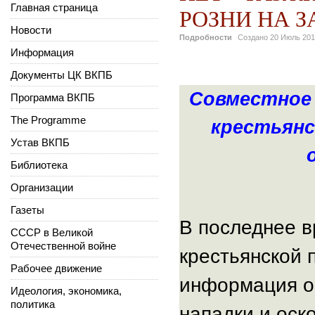
Главная страница
РОЗНИ НА З
Новости
Подробности
Создано
20 Июль 20
Информация
Документы ЦК ВКПБ
Совместное 
Программа ВКПБ
The Programme
крестьянс
Устав ВКПБ
Библиотека
Организации
Газеты
В последнее в
СССР в Великой
Отечественной войне
крестьянской 
Рабочее движение
информация о 
Идеология, экономика,
политика
нападки и оск