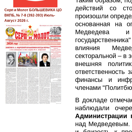
Таким образом, п
действий со ст
Серп и Молот БОЛЬШЕВИКА ЦО
произошли опреде
ВКПБ, № 7-8 (392-393) Июль-
Август 2026 г.
основанная на о
Медведева и 
государственника
влияния Медве
секторальной – в 
внешняя полити
ответственность 
финансы и инфр
членами "Политбюр
В докладе отмечае
наблюдали очере
Администрации 
над Медведевым. 
и близость к пр