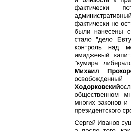
фактически п
административный 
фактически не ост
были нанесены с
стало "дело Евт
контроль над ме
имиджевый капит
"кумира либера
Михаил Прохор
освобожде
Ходорковский
ос
общественном м
многих законов и
президентского ср
Сергей Иванов су
а после того, ка