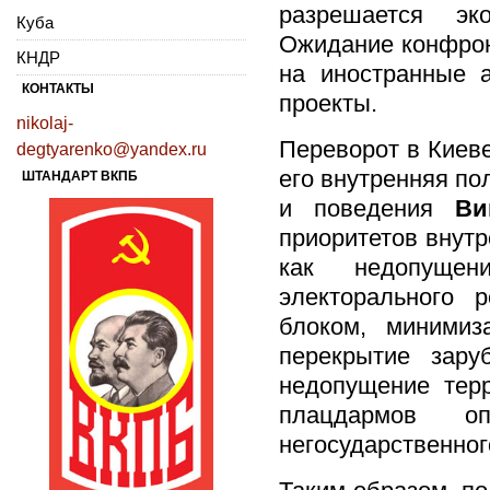
разрешается эк
Куба
Ожидание конфрон
КНДР
на иностранные 
КОНТАКТЫ
проекты.
nikolaj-
Переворот в Киеве
degtyarenko@yandex.ru
его внутренняя по
ШТАНДАРТ ВКПБ
и поведения
Ви
приоритетов внутр
как недопущен
электорального 
блоком, минимиз
перекрытие зару
недопущение тер
плацдармов о
негосударственног