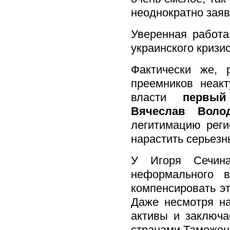
неоднократно заяв
Уверенная работ
украинского кризи
Фактически же, 
преемников неак
власти
первый
Вячеслав Вол
легитимацию реги
нарастить серьезн
У Игоря Сечин
неформального в
компенсировать э
Даже несмотря на
активы и заключа
странами Таможен