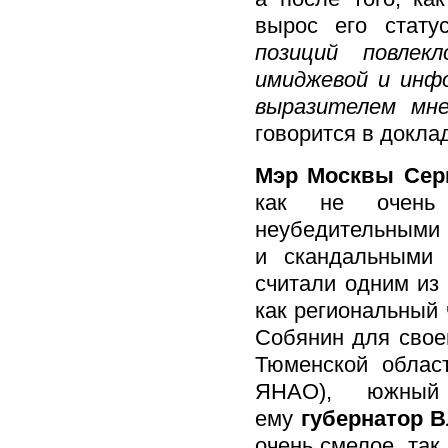
вырос его стату
позиций повлек
имиджевой и инф
выразителем мне
говорится в докла
Мэр Москвы Сер
как не очень
неубедительными 5
и скандальными 
считали одним из
как региональный 
Собянин для свое
Тюменской облас
ЯНАО), южный 
ему
губернатор 
очень смелое, так