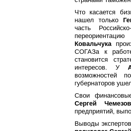
Что касается биз
нашел только
Ге
часть Российск
переориент
Ковальчука
прои
СОГАЗа к работ
становится стра
интересов. У
возможностей п
губернаторов ушел
Свои финансовы
Сергей Чемез
предприятий, вып
Выводы экспертов