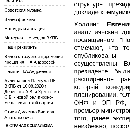
политика
структуре прези
Советская музыка
докладе коммуника
Видео фильмы
Холдинг
Евген
Наглядная агитация
аналитические д
Материалы съездов ВКПБ
посвященном "По
отмечают, что т
Наши реквизиты
опубликованы
Видео с траурной церемонии
прощания Н.А.Андреевой
осуществлены
В
президенте были
Памяти Н.А.Андреевой
расширенное прав
Ауди-записи Пленума ЦК
который конкур
ВКПБ от 16.08.2020 г.
Денисюка А.В. и Христенко
планировании, "От
С.В. - новой религиозно-
ОНФ и ОП РФ, а
меньшевистской партии
премьер-министро
Стихи Дьяченко Виктора
того, ранее эксп
Анатольевича
неизбежно, поско
В СТРАНАХ СОЦИАЛИЗМА