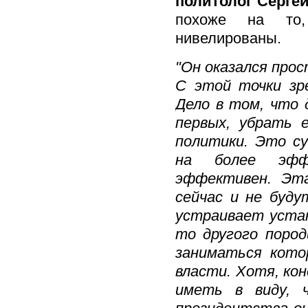
политолог Серге
похоже на то,
нивелированы.
"Он оказался прос
С этой точки зр
Дело в том, что 
первых, убрать 
политики. Это с
на более эффе
эффективен. Эта
сейчас и не буд
устраивает устан
то другого поро
заниматься кото
власти. Хотя, ко
иметь в виду, 