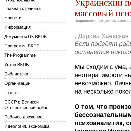
Украинский п
ГЛАВНОЕ МЕНЮ
Главная страница
массовый пси
Новости
Подробности
Создано
30 Октябрь 
Информация
,
Дарина Хаевская
Документы ЦК ВКПБ
Если победят рад
Программа ВКПБ
останется никого
The Programme
Устав ВКПБ
Мы сходим с ума, 
Библиотека
неотвратимости в
невозможно. Личн
Организации
на несколько поко
Газеты
СССР в Великой
О том, что произ
Отечественной войне
бессознательным
Рабочее движение
психоаналитик, 
Идеология, экономика,