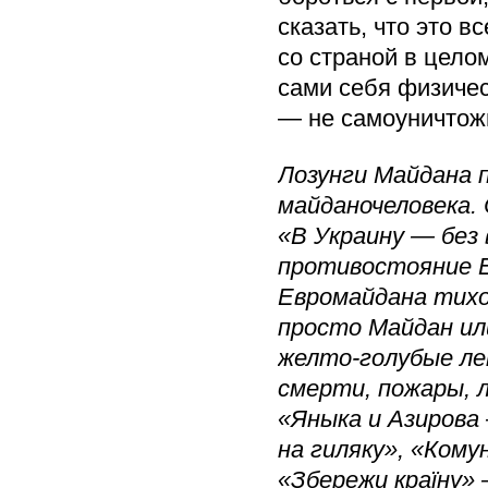
сказать, что это в
со страной в цело
сами себя физичес
— не самоуничтож
Лозунги Майдана
майданочеловека. 
«В Украину — без 
противостояние Е
Евромайдана тихо
просто Майдан ил
желто-голубые ле
смерти, пожары, 
«Яныка и Азирова
на гиляку», «Кому
«Збережи країну»