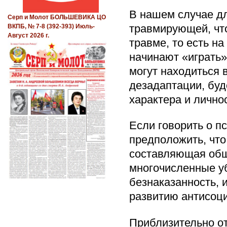
В нашем случае дл
Серп и Молот БОЛЬШЕВИКА ЦО
травмирующей, что
ВКПБ, № 7-8 (392-393) Июль-
Август 2026 г.
травме, то есть н
начинают «играть»
могут находиться 
дезадаптации, буд
характера и лично
Если говорить о п
предположить, что
составляющая общ
многочисленные уб
безнаказанность, 
развитию антисоци
Приблизительно от