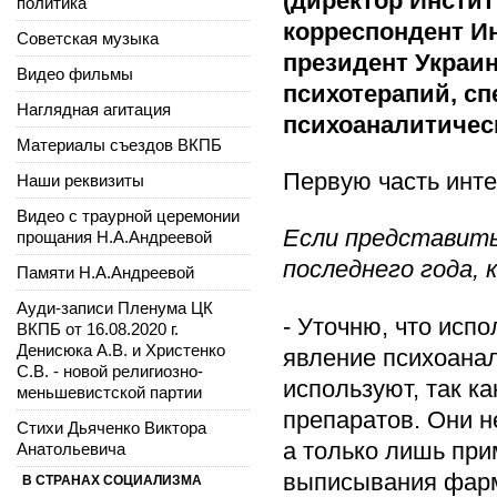
(директор Инстит
политика
корреспондент Ин
Советская музыка
президент Украи
Видео фильмы
психотерапий, с
Наглядная агитация
психоаналитическ
Материалы съездов ВКПБ
Первую часть инт
Наши реквизиты
Видео с траурной церемонии
Если представить
прощания Н.А.Андреевой
последнего года, 
Памяти Н.А.Андреевой
Ауди-записи Пленума ЦК
- Уточню, что исп
ВКПБ от 16.08.2020 г.
Денисюка А.В. и Христенко
явление психоанал
С.В. - новой религиозно-
используют, так к
меньшевистской партии
препаратов. Они 
Стихи Дьяченко Виктора
а только лишь при
Анатольевича
выписывания фарм
В СТРАНАХ СОЦИАЛИЗМА