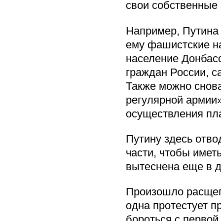
свои собственные 
Например, Путина
ему фашистские на
население Донбас
граждан России, с
Также можно снов
регулярной армии»
осуществления пла
Путину здесь отво
части, чтобы имет
вытеснена еще в д
Произошло расщеп
одна протестует п
бороться с первой