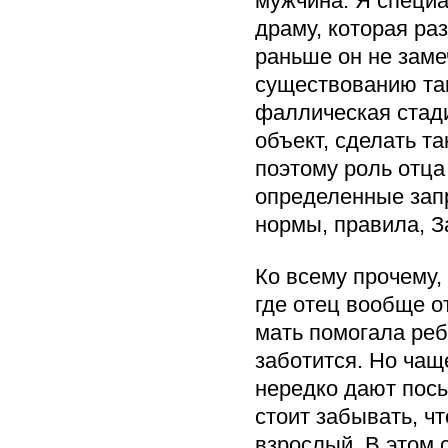
мужчина. Я специ
драму, которая раз
раньше он не заме
существованию так
фаллическая стади
объект, сделать т
поэтому роль отца
определенные запр
нормы, правила, З
Ко всему прочему
где отец вообще о
мать помогала реб
заботится. Но чащ
нередко дают посыл
стоит забывать, ч
взрослый. В этом 