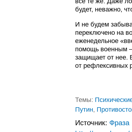
все те же. Даже л
будет, неважно, ч
И не будем забыв
переключено на во
еженедельное «вве
помощь военным — 
защищает от нее. 
от рефлексивных р
Темы:
Психически
Путин
,
Противосто
Источник:
Фраза