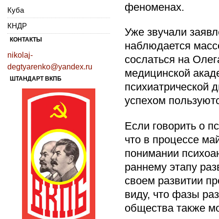
феноменах.
Куба
КНДР
Уже звучали заявл
КОНТАКТЫ
наблюдается массо
nikolaj-
сослаться на Олег
degtyarenko@yandex.ru
медицинской акад
ШТАНДАРТ ВКПБ
психиатрической ди
успехом пользуютс
Если говорить о п
что в процессе ма
понимании психоан
раннему этапу раз
своем развитии пр
виду, что фазы ра
общества также мо