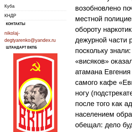
Куба
возобновлено по
КНДР
местной полицией
КОНТАКТЫ
обороту наркотик
nikolaj-
дежурной части 
degtyarenko@yandex.ru
ШТАНДАРТ ВКПБ
поскольку знали:
«висяков» оказа
атамана Евгения 
самого кафе «Ев
ногу (подстрекат
после того как а
населением обрат
обещал: дело бу