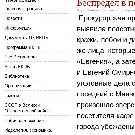
Беспредел в п
ГЛАВНОЕ МЕНЮ
Главная страница
Подробности
Создано
03 Ноябрь 2
Прокурорская п
Новости
выявила полсотн
Информация
Документы ЦК ВКПБ
кражи, побои и д
Программа ВКПБ
же лица, которы
The Programme
«Евгения», а за
Устав ВКПБ
и Евгений Смирно
Библиотека
уголовные дела 
Организации
соседний с Минво
Газеты
произошло зверс
СССР в Великой
Отечественной войне
посетителя кафе
Рабочее движение
города убеждены
Идеология, экономика,