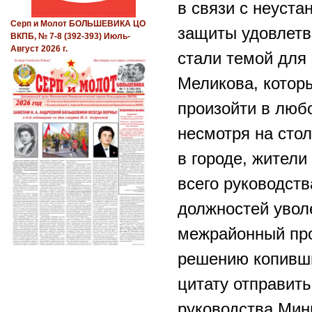
в связи с неуста
Серп и Молот БОЛЬШЕВИКА ЦО
защиты удовлетв
ВКПБ, № 7-8 (392-393) Июль-
Август 2026 г.
стали темой для
Меликова, котор
произойти в люб
несмотря на сто
в городе, жители
всего руководств
должностей увол
межрайонный про
решению копивш
цитату отправить
руководства Мин