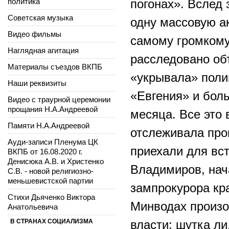
политика
погонах». Вслед
Советская музыка
одну массовую ак
Видео фильмы
самому громкому
Наглядная агитация
расследовано об
Материалы съездов ВКПБ
«укрывала» поли
Наши реквизиты
«Евгения» и бол
Видео с траурной церемонии
прощания Н.А.Андреевой
месяца. Все это
Памяти Н.А.Андреевой
отслеживала про
Ауди-записи Пленума ЦК
приехали для вс
ВКПБ от 16.08.2020 г.
Денисюка А.В. и Христенко
Владимиров, нач
С.В. - новой религиозно-
меньшевистской партии
зампрокурора кра
Стихи Дьяченко Виктора
Минводах произо
Анатольевича
В СТРАНАХ СОЦИАЛИЗМА
власти: шутка ли