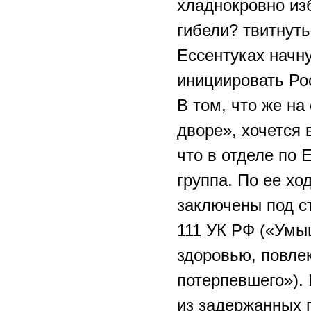
хладнокровно изб
гибели? твитнуть
Ессентуках начн
инициировать Рос
В том, что же н
дворе», хочется 
что в отделе по 
группа. По ее х
заключены под ст
111 УК РФ («Умы
здоровью, повле
потерпевшего»). 
из задержанных 