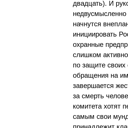
двадцать). И ру
недвусмысленно 
начнутся внепла
инициировать Рос
охранные предпр
слишком активно
по защите своих 
обращения на им
завершается жес
за смерть челов
комитета хотят 
самым свои мунд
принадлежит кла