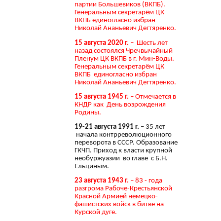
партии Большевиков (ВКПБ).
Генеральным секретарём ЦК
ВКПБ единогласно избран
Николай Ананьевич Дегтяренко.
15 августа 2020 г.
– Шесть лет
назад состоялся Чречвычайный
Пленум ЦК ВКПБ в г. Мин-Воды.
Генеральным секретарём ЦК
ВКПБ единогласно избран
Николай Ананьевич Дегтяренко.
15 августа 1945 г.
– Отмечается в
КНДР как День возрождения
Родины.
19-21 августа 1991 г.
– 35 лет
начала контрреволюционного
переворота в СССР. Образование
ГКЧП. Приход к власти крупной
необуржуазии во главе с Б.Н.
Ельциным.
23 августа 1943 г.
– 83 - года
разгрома Рабоче-Крестьянской
Красной Армией немецко-
фашистских войск в битве на
Курской дуге.