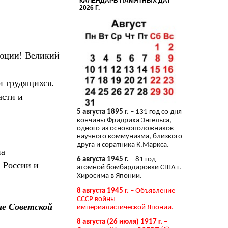
КАЛЕНДАРЬ ПАМЯТНЫХ ДАТ
2026 Г.
люции! Великий
и трудящихся.
асти и
5 августа 1895 г.
– 131 год со дня
кончины Фридриха Энгельса,
одного из основоположников
научного коммунизма, близкого
друга и соратника К.Маркса.
на
6 августа 1945 г.
– 81 год
а России и
атомной бомбардировки США г.
Хиросима в Японии.
8 августа 1945 г.
– Объявление
СССР войны
ие Советской
империалистической Японии.
8 августа (26 июля) 1917 г.
–