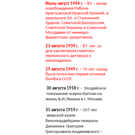
Июль-август 1944 г.
– 82 – летие
освобождения Рабоче-
Крестьянской Красной Армией, в
результате 10- и Сталинских
Ударов, Советской Белоруссии,
Советской Украины и Советской
Молдавии от немецко-
фашистских захватчиков.
23 августа 1939 г.
– 87 лет со
дня заключения советско-
германского договора о
ненападении.
29 августа 1949 г. –
76 лет назад
была испытана первая атомная
бомба в СССР.
30 августа 1918 г.
- Злодейское
покушение эсерки Каплан на
жизнь В.И.Ленина в г. Москве.
31 августа 1919 г.
– 107 лет
зверской казни
белогвардейцами генерала
Деникина Григория
Григорьевича Анджиевского –