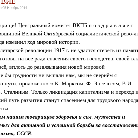
ТВИЕ
но
05 Ноябрь 2014
рищи! Центральный комитет ВКПБ п о з д р а в л я е т
довщиной Великой Октябрьской социалистической рево-
да изменил ход мировой истории.
летарской революции 1917 г. не удастся стереть из памят
отовы на всё ради спасения своего господства, своей вл
всё, вплоть до развязывания новой мировой
е бы трудности ни выпали нам, мы не свернём с
 пути, проложенного К. Марксом, Ф. Энгельсом, В.И.
 Сталиным. Только ликвидация капитализма и переход 
ий путь развития станут спасением для трудового народ
тва.
м нашим товарищам здоровья и сил, мужества и
имых для активной и успешной борьбы за восстановлен
лизма, СССР.