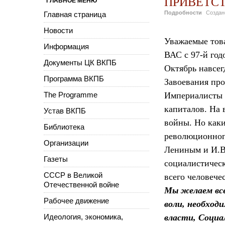
ПРИВЕТС
ГЛАВНОЕ МЕНЮ
Подробности
Созда
Главная страница
Новости
Уважаемые това
Информация
ВАС с 97-й го
Документы ЦК ВКПБ
Октябрь навсег
Программа ВКПБ
Завоевания про
The Programme
Империалисты г
капиталов. На 
Устав ВКПБ
войны. Но каки
Библиотека
революционного
Организации
Лениным и И.В.
Газеты
социалистическ
СССР в Великой
всего человечес
Отечественной войне
Мы желаем все
Рабочее движение
воли, необход
Идеология, экономика,
власти, Социа