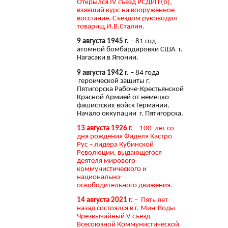
Открылся IV съезд РСДРП (б),
взявший курс на вооружённое
восстание. Съездом руководил
товарищ И.В.Сталин.
9 августа 1945 г.
– 81 год
атомной бомбардировки США г.
Нагасаки в Японии.
9 августа 1942 г.
– 84 года
героической защиты г.
Пятигорска Рабоче-Крестьянской
Красной Армией от немецко-
фашистских войск Германии.
Начало оккупации г. Пятигорска.
13 августа 1926 г.
– 100 лет со
дня рождения Фиделя Кастро
Рус – лидера Кубинской
Революции, выдающегося
деятеля мирового
коммунистического и
национально-
освободительного движения.
14 августа 2021 г.
– Пять лет
назад состоялся в г. Мин-Воды
Чрезвычайный V съезд
Всесоюзной Коммунистической