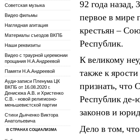
92 года назад, 
Советская музыка
Видео фильмы
первое в мире 
Наглядная агитация
крестьян – Со
Материалы съездов ВКПБ
Республик.
Наши реквизиты
Видео с траурной церемонии
К великому не
прощания Н.А.Андреевой
также к ярости
Памяти Н.А.Андреевой
Ауди-записи Пленума ЦК
признать, что
ВКПБ от 16.08.2020 г.
Денисюка А.В. и Христенко
Республик де-ю
С.В. - новой религиозно-
меньшевистской партии
законов и юри
Стихи Дьяченко Виктора
Анатольевича
Дело в том, чт
В СТРАНАХ СОЦИАЛИЗМА