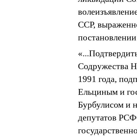
волеизъявлени
ССР, выраженно
постановлении
«...Подтвердит
Содружества Н
1991 года, по
Ельциным и го
Бурбулисом и 
депутатов РС
государственно