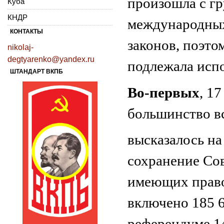
произошла с г
Куба
КНДР
международных
КОНТАКТЫ
законов, поэто
nikolaj-
degtyarenko@yandex.ru
подлежала исп
ШТАНДАРТ ВКПБ
Во-первых
, 1
большинство в
высказалось н
сохранение Сов
имеющих право
включено 185 6
референдуме 14