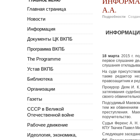
ИНФОРМАЦ
ГЛАВНОЕ МЕНЮ
А.А.
Главная страница
Подробности
Созда
Новости
Информация
ИНФОРМАЦИЯ 
Документы ЦК ВКПБ
Программа ВКПБ
18 марта
2015 г. п
The Programme
первое слушание дел
слушания откладывал
Устав ВКПБ
На суде присутство
также редактор н
Библиотека
правозащитник и ред
Прокурор Деяк И. К
Организации
затягивания судебно
своего обвинительног
Газеты
Подсудимый Маевский
тем же обвинениям в
СССР в Великой
преступления. Ма
Отечественной войне
поручительство.
Судья Ференс А. Н.
Рабочее движение
КПУ Ткачев Павел Ми
Следующее заседани
Идеология, экономика,