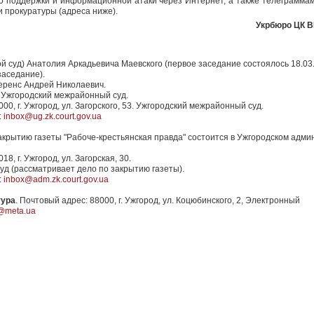
о поддержки и информационной атаки через Интернет, а также телеграмма
и прокуратуры (адреса ниже).
Укрбюро ЦК ВК
ой суд) Анатолия Аркадьевича Маевского (первое заседание состоялось 18.03.
заседание).
еренс Андрей Николаевич.
 Ужгородский межрайонный суд.
8000, г. Ужгород, ул. Загорского, 53. Ужгородский межрайонный суд.
:
inbox@ug.zk.court.gov.ua
крытию газеты "Рабоче-крестьянская правда" состоится в Ужгородском адми
018, г. Ужгород, ул. Загорская, 30.
д (рассматривает дело по закрытию газеты).
:
inbox@adm.zk.court.gov.ua
тура
. Почтовый адрес: 88000, г. Ужгород, ул. Коцюбинского, 2, Электронный
a@meta.ua