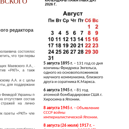
ЕВСКОГО
КАЛЕНДАРЬ ПАМЯТНЫХ ДАТ
2026 Г.
го редактора
колаевича состоялось
етить, что три первых
5 августа 1895 г.
– 131 год со дня
их Маевского А.А., а
кончины Фридриха Энгельса,
тив «РКП», а также
одного из основоположников
научного коммунизма, близкого
скому А.А. и с целью
друга и соратника К.Маркса.
зеты, для поддержания
6 августа 1945 г.
– 81 год
то Фемидой Украины по
атомной бомбардировки США г.
за отсутствия состава
Хиросима в Японии.
 стражей на личное
8 августа 1945 г.
– Объявление
СССР войны
ик газеты «РКП» член
империалистической Японии.
8 августа (26 июля) 1917 г.
–