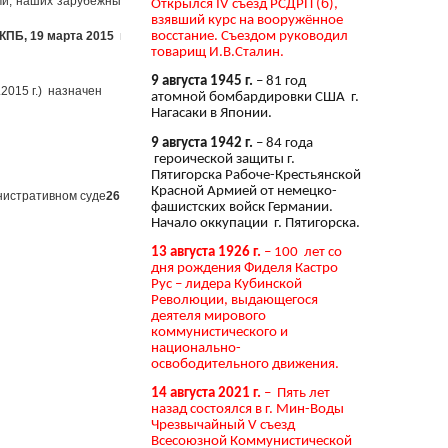
ми, наших зарубежных
Открылся IV съезд РСДРП (б),
взявший курс на вооружённое
восстание. Съездом руководил
ПБ, 19 марта 2015 г.
товарищ И.В.Сталин.
9 августа 1945 г.
– 81 год
2015 г.) назначен
атомной бомбардировки США г.
Нагасаки в Японии.
9 августа 1942 г.
– 84 года
героической защиты г.
Пятигорска Рабоче-Крестьянской
Красной Армией от немецко-
нистративном суде
26
фашистских войск Германии.
Начало оккупации г. Пятигорска.
13 августа 1926 г.
– 100 лет со
дня рождения Фиделя Кастро
Рус – лидера Кубинской
Революции, выдающегося
деятеля мирового
коммунистического и
национально-
освободительного движения.
14 августа 2021 г.
– Пять лет
назад состоялся в г. Мин-Воды
Чрезвычайный V съезд
Всесоюзной Коммунистической