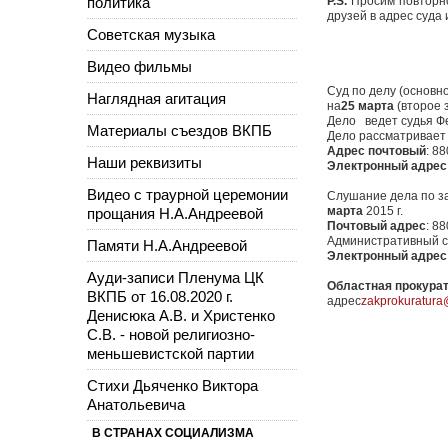
политика
P.S.
Просим повторн
друзей в адрес суда 
Советская музыка
Видео фильмы
Суд по делу (основн
Наглядная агитация
на
25 марта
(второе 
Дело ведет судья Ф
Материалы съездов ВКПБ
Дело рассматривает
Адрес почтовый
: 8
Наши реквизиты
Электронный адрес
Видео с траурной церемонии
Слушание дела по за
марта
2015 г.
прощания Н.А.Андреевой
Почтовый адрес
: 88
Административный су
Памяти Н.А.Андреевой
Электронный адрес
Ауди-записи Пленума ЦК
Областная прокура
ВКПБ от 16.08.2020 г.
адрес
zakprokuratur
Денисюка А.В. и Христенко
С.В. - новой религиозно-
меньшевистской партии
Стихи Дьяченко Виктора
Анатольевича
В СТРАНАХ СОЦИАЛИЗМА