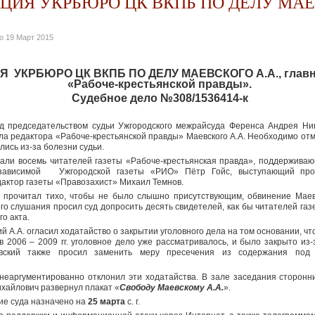
ИЯ УКРБЮРО ЦК ВКПБ ПО ДЕЛУ МА
но
19 Март 2015
УКРБЮРО ЦК ВКПБ ПО ДЕЛУ МАЕВСКОГО А.А., главно
«Рабоче-крестьянской правды».
Судебное дело №308/1536414-к
од председательством судьи Ужгородского межрайсуда Ференса Андрея Ни
а редактора «Рабоче-крестьянской правды» Маевского А.А. Необходимо отм
ись из-за болезни судьи.
вали восемь читателей газеты «Рабоче-крестьянская правда», поддерживающ
езависимой Ужгородской газеты «РИО» Пётр Гойс, выступающий про
актор газеты «Правозахист» Михаил Темнов.
. прочитал тихо, чтобы не было слышно присутствующим, обвинение Маев
го слушания просил суд допросить десять свидетелей, как бы читателей га
о акта.
 А.А. огласил ходатайство о закрытии уголовного дела на том основании, ч
 2006 – 2009 гг. уголовное дело уже рассматривалось, и было закрыто из-
евский также просил заменить меру пресечения из содержания под
 неаргументированно отклонил эти ходатайства. В зале заседания сторонн
хайлович развернул плакат «
Свободу Маевскому А.А.
».
е суда назначено на
25 марта
с. г.