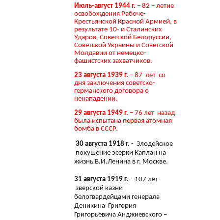
Июль-август 1944 г.
– 82 – летие
освобождения Рабоче-
Крестьянской Красной Армией, в
результате 10- и Сталинских
Ударов, Советской Белоруссии,
Советской Украины и Советской
Молдавии от немецко-
фашистских захватчиков.
23 августа 1939 г.
– 87 лет со
дня заключения советско-
германского договора о
ненападении.
29 августа 1949 г. –
76 лет назад
была испытана первая атомная
бомба в СССР.
30 августа 1918 г.
- Злодейское
покушение эсерки Каплан на
жизнь В.И.Ленина в г. Москве.
31 августа 1919 г.
– 107 лет
зверской казни
белогвардейцами генерала
Деникина Григория
Григорьевича Анджиевского –