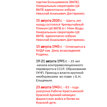
партии Большевиков (ВКПБ).
Генеральным секретарём ЦК
ВКПБ единогласно избран
Николай Ананьевич Дегтяренко.
15 августа 2020 г.
– Шесть лет
назад состоялся Чречвычайный
Пленум ЦК ВКПБ в г. Мин-Воды.
Генеральным секретарём ЦК
ВКПБ единогласно избран
Николай Ананьевич Дегтяренко.
15 августа 1945 г.
– Отмечается в
КНДР как День возрождения
Родины.
19-21 августа 1991 г.
– 35 лет
начала контрреволюционного
переворота в СССР. Образование
ГКЧП. Приход к власти крупной
необуржуазии во главе с Б.Н.
Ельциным.
23 августа 1943 г.
– 83 - года
разгрома Рабоче-Крестьянской
Красной Армией немецко-
фашистских войск в битве на
Курской дуге.