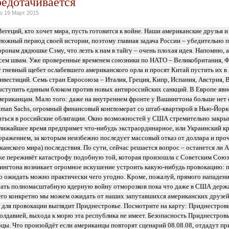
редотачивается
но
19 Март 2015
егеций, кто хочет мира, пусть готовится к войне. Наши американские друзья 
ложный период своей истории, поэтому главная задача России – убедительно п
ронам дядюшке Сэму, что лезть к нам в тайгу – очень плохая идея. Напомню, 
сем швам. Уже проверенные временем союзники по НАТО – Великобритания, Ф
 гневный щебет ослабевшего американского орла и просят Китай пустить их в
вестиций. Семь стран Евросоюза – Италия, Греция, Кипр, Испания, Австрия, В
ыступить единым блоком против новых антироссийских санкций. В Европе явн
ериканцам. Мало того: даже на внутреннем фронте у Вашингтона больше не
dman Sachs, огромный финансовый конгломерат со штаб-квартирой в Нью-Йорке,
аться в российские облигации. Окно возможностей у США стремительно закры
лижайшее время предпримет что-нибудь экстраординарное, или Украинский кр
ажением, за которым неизбежно последует массовый отказ от доллара и про
канского мира) последствия. По сути, сейчас решается вопрос – останется ли 
же переживёт катастрофу подобную той, которая произошла с Советским Союзо
ингтона возникает огромное искушение устроить какую-нибудь провокацию: 
то ожидать можно практически чего угодно. Кроме, пожалуй, прямого нападени
чать полномасштабную ядерную войну отморозков пока что даже в США держ
его конкретно мы можем ожидать от наших запутавшихся американских друзе
 для провокации выглядит Приднестровье. Посмотрите на карту: Приднестров
лдавией, выхода к морю эта республика не имеет. Безопасность Приднестров
цы. Что произойдёт если американцы повторят сценарий 08.08.08, отдадут пр