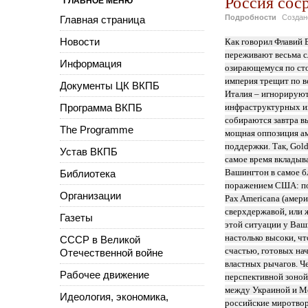
Россия сос
ГЛАВНОЕ МЕНЮ
Подробности
Созда
Главная страница
Новости
Как говорил Флавий В
переживают весьма с
Информация
озирающемуся по сто
империя трещит по в
Документы ЦК ВКПБ
Италия – игнорируют
Программа ВКПБ
инфраструктурных ин
собираются завтра в
The Programme
мощная оппозиция ам
поддержки. Так, Gol
Устав ВКПБ
самое время вкладыв
Вашингтон в самое б
Библиотека
поражением США: пор
Организации
Pax Americana (амери
сверхдержавой, или 
Газеты
этой ситуации у Ваш
настолько высоки, ч
СССР в Великой
счастью, готовых на
Отечественной войне
властных рычагов. Ч
Рабочее движение
перспективной зоной
между Украиной и Мо
Идеология, экономика,
российские миротвор