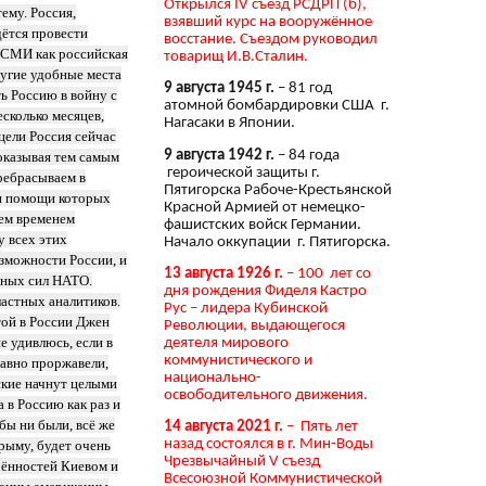
Открылся IV съезд РСДРП (б),
ему. Россия,
взявший курс на вооружённое
дётся провести
восстание. Съездом руководил
х СМИ как российская
товарищ И.В.Сталин.
ругие удобные места
9 августа 1945 г.
– 81 год
ь Россию в войну с
атомной бомбардировки США г.
есколько месяцев,
Нагасаки в Японии.
цели Россия сейчас
9 августа 1942 г.
– 84 года
оказывая тем самым
героической защиты г.
ребрасываем в
Пятигорска Рабоче-Крестьянской
ри помощи которых
Красной Армией от немецко-
тем временем
фашистских войск Германии.
у всех этих
Начало оккупации г. Пятигорска.
зможности России, и
13 августа 1926 г.
– 100 лет со
рных сил НАТО.
дня рождения Фиделя Кастро
астных аналитиков.
Рус – лидера Кубинской
той в России Джен
Революции, выдающегося
е удивлюсь, если в
деятеля мирового
коммунистического и
давно проржавели,
национально-
ские начнут целыми
освободительного движения.
 в Россию как раз и
бы ни были, всё же
14 августа 2021 г.
– Пять лет
назад состоялся в г. Мин-Воды
Крыму, будет очень
Чрезвычайный V съезд
рённостей Киевом и
Всесоюзной Коммунистической