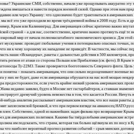
ровье? Украинские СМИ, собственно, начали уже прощупывать аккуратно эту т
уждена вмешаться и навести порядок военной силой. Однако при этом нам при
лдавию или через Украину: что однозначно будет трактоваться в американски
 мы всё это уже проходили во время трёхдневной войны в 2008 году. Есть и д
ример, Крым или Калининград. Для американцев сейчас критично важно впутат
ской страной – а для нас, соответственно, критично важно протянуть ещё те н
лларовый мир от начала полномасштабного экономического кризиса. Для этой 
ет мускулами: проводит глобальные учения в потенциально опасных точках, п
что ни к чему хорошему их нападение не приведёт. В частности, мы сейчас пе
асть наши «Искандеры», ракеты с дальностью действия в 500 километров, п
ить регион от атаки со стороны Польши или Прибалтики (см. фото). В Крым 
етоносцы Ту-22М3. Также проверяется боеготовность Северного флота. Цель 
и понятна – показать американцам, что они сильно недооценивают военные во
ига у них не будет, даже если американцы обрушатся на нас всей мощью неяде
ра предосторожности, если учесть крайне низкий уровень американских провл
бама недавно заявлял, будто в Москве нет гастарбайтеров, а ставшая знамени
нстрирует дремучий уровень невежества в том, что касается России. Ничуть н
ой-нибудь аналитик рассказывает американским властям, что все наши ракеты 
рмят заплесневелой брюквой, и что при первом взгляде на авианосец НАТО рус
 в плен. Собственно, одной из важнейших задач фильма про возвращение Крыма
без для американских политиков. Какими бы твёрдолобыми американские ястре
должна им подсказать, что страна, которая так больно щёлкнула их по носу в 
ка что наиболее вероятный прогноз развития событий – срыв минских догово