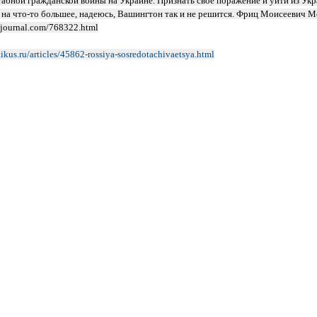
абной гражданской войны на Украине. Признать своё поражение и уйти из Ук
 а на что-то большее, надеюсь, Вашингтон так и не решится. Фриц Моисеевич 
vejournal.com/768322.html
itikus.ru/articles/45862-rossiya-sosredotachivaetsya.html