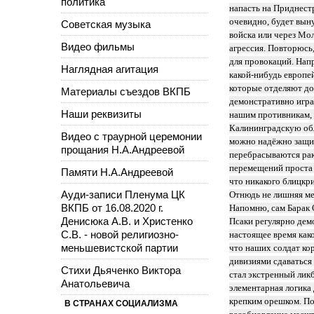
политика
напасть на Приднест
очевидно, будет вын
Советская музыка
войска или через Мо
Видео фильмы
агрессия. Повторюсь,
для провокаций. Нап
Наглядная агитация
какой-нибудь европей
которые отделяют до
Материалы съездов ВКПБ
демонстративно игра
Наши реквизиты
нашим противникам, 
Калининградскую обл
Видео с траурной церемонии
можно надёжно защит
прощания Н.А.Андреевой
перебрасываются рак
перемещений проста 
Памяти Н.А.Андреевой
что никакого блицкр
Ауди-записи Пленума ЦК
Отнюдь не лишняя ме
ВКПБ от 16.08.2020 г.
Напомню, сам Барак О
Денисюка А.В. и Христенко
Псаки регулярно демо
С.В. - новой религиозно-
настоящее время как
меньшевистской партии
что наших солдат ко
дивизиями сдаваться
Стихи Дьяченко Виктора
стал экстренный лик
Анатольевича
элементарная логика 
крепким орешком. По
В СТРАНАХ СОЦИАЛИЗМА