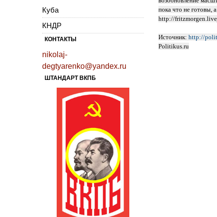
возобновление масшт
Куба
пока что не готовы,
http://fritzmorgen.li
КНДР
Источник:
http://pol
КОНТАКТЫ
Politikus.ru
nikolaj-
degtyarenko@yandex.ru
ШТАНДАРТ ВКПБ