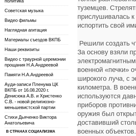
политика
туземцев. Стрелят
Советская музыка
прислушивалась к
Видео фильмы
испортить свой и
Наглядная агитация
Материалы съездов ВКПБ
Решили создать чт
Наши реквизиты
За основу взяли п
Видео с траурной церемонии
электромагнитным 
прощания Н.А.Андреевой
военной «печки» о
Памяти Н.А.Андреевой
широкого луча, с 
Ауди-записи Пленума ЦК
километра. В воен
ВКПБ от 16.08.2020 г.
используются дав
Денисюка А.В. и Христенко
С.В. - новой религиозно-
приборов противн
меньшевистской партии
оружия был откры
Стихи Дьяченко Виктора
доставивший столь
Анатольевича
военных объектов.
В СТРАНАХ СОЦИАЛИЗМА