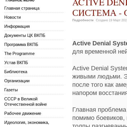
ACTIVE DE
ГЛАВНОЕ МЕНЮ
Главная страница
СИСТЕМА -
Новости
Подробности
Создано
19 Март 201
Информация
Документы ЦК ВКПБ
Active Denial Sy
Программа ВКПБ
для временной не
The Programme
Устав ВКПБ
Active Denial Sys
Библиотека
живыми людьми. Эт
Организации
после того как а
Газеты
напором восстания
СССР в Великой
Отечественной войне
Главная проблема 
Рабочее движение
помимо боевиков, 
Идеология, экономика,
толпы разгневанны