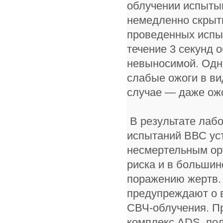
облучении испыты
немедленно скрыть
проведенных испыт
течение 3 секунд 
невыносимой. Одна
слабые ожоги в ви
случае — даже ожо
В результате лаб
испытаний ВВС уст
несмертельным ор
риска и в большин
поражению жертв. 
предупреждают о 
СВЧ-облучения. П
комплекс ADS, по