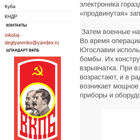
электроника гора
Куба
«продвинутая» за
КНДР
КОНТАКТЫ
Затем военные на
nikolaj-
Во время операци
degtyarenko@yandex.ru
Югославии исполь
ШТАНДАРТ ВКПБ
бомбы. Их констру
взрывчатка. При в
возрастают, и в р
возникает мощное
приборы и оборудо