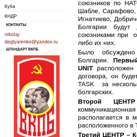
союзников по НАТ
Куба
Шабле, Сарафово, 
КНДР
Игнатиево, Добри
КОНТАКТЫ
Болгарии будут 
союзниками при об
nikolaj-
degtyarenko@yandex.ru
либо их них.
ШТАНДАРТ ВКПБ
Было обсужден
Болгарии.
Первы
UNIT
расположен 
договора, он буде
TASK за несколь
болгарских.
Второй ЦЕНТР
коммуникацион
располагается в 
расположенного в 
Третий ЦЕНТР – 