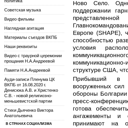
политика
Ново Село. Одн
поддержании гар
Советская музыка
представленно
Видео фильмы
Главнокомандова
Наглядная агитация
Европе (SHAPE), 
Материалы съездов ВКПБ
способностью раз
Наши реквизиты
условия распол
коммуникацио
Видео с траурной церемонии
прощания Н.А.Андреевой
коммуникационно-
структуре США, чт
Памяти Н.А.Андреевой
Прибывший в Б
Ауди-записи Пленума ЦК
ВКПБ от 16.08.2020 г.
вооруженных сил
Денисюка А.В. и Христенко
обороны Болгарии
С.В. - новой религиозно-
пресс-конференцию
меньшевистской партии
готова обеспечит
Стихи Дьяченко Виктора
ангажементы и о
Анатольевича
принимают на об
В СТРАНАХ СОЦИАЛИЗМА