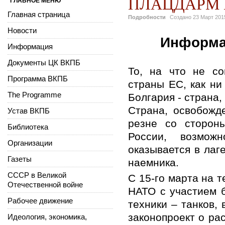
ПЛАЦДАРМ 
ГЛАВНОЕ МЕНЮ
Главная страница
Подробности
Создано
23 Март 201
Новости
Информа
Информация
Документы ЦК ВКПБ
То, на что не со
Программа ВКПБ
страны ЕС, как ни
The Programme
Болгария - страна
Страна, освобожде
Устав ВКПБ
резне со сторон
Библиотека
России, возмож
Организации
оказывается в лаг
Газеты
наемника.
СССР в Великой
С 15-го марта на 
Отечественной войне
НАТО с участием б
Рабочее движение
техники – танков,
законопроект о ра
Идеология, экономика,