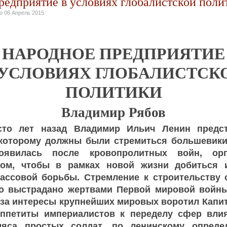
редприятие в условиях глобалистской поли
но
06 Апрель 2015
НАРОДНОЕ ПРЕДПРИЯТИЕ
 УСЛОВИЯХ ГЛОБАЛИСТСК
ПОЛИТИКИ
Владимир Рябов
сто лет назад Владимир Ильич Ленин предс
 которому должны были стремиться большевики
оявилась после кровопролитных войн, орг
ом, чтобы в рамках новой жизни добиться 
лассовой борьбы. Стремление к строительству 
о выстрадано жертвами Первой мировой войн
 за интересы крупнейших мировых воротил Капит
ппетиты империалистов к переделу сфер влия
мяса простых солдат, по ленинскому опреде