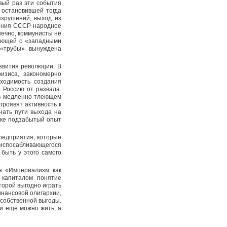
вый раз эти события
 остановившей тогда
азрушений, выход из
дения СССР народное
нечно, коммунисты не
вающей с «западными
 «трубы» вынуждена
звития революции. В
изиса, закономерно
бходимость создания
 Россию от развала.
 в медленно тлеющем
проявят активность к
нать пути выхода на
ике подзабытый опыт
редприятия, которые
риспосабливающегося
быть у этого самого
на «Империализм как
 капиталом понятие
торой выгодно играть
инансовой олигархии,
собственной выгоды.
и ещё можно жить, а