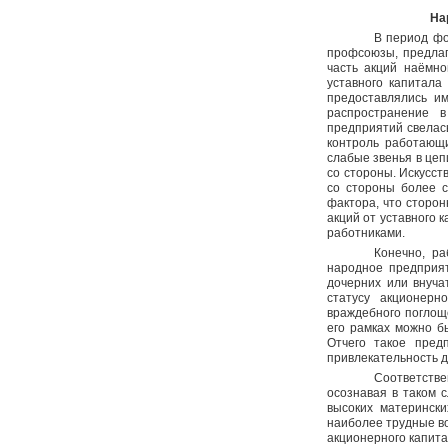
На
В период фо
профсоюзы, предлаг
часть акций наёмно
уставного капитала
предоставлялись и
распространение 
предприятий свелась
контроль работающ
слабые звенья в цеп
со стороны. Искусс
со стороны более с
фактора, что сторо
акций от уставного 
работниками.
Конечно, ра
народное предприят
дочерних или внуча
статусу акционерн
враждебного поглощ
его рамках можно б
Отчего такое пред
привлекательность д
Соответств
осознавая в таком 
высоких матерински
наиболее трудные во
акционерного капита