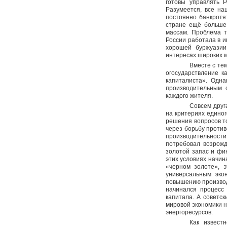
готовы управлять 
Разумеется, все на
постоянно банкротя
стране ещё больше 
массам. Проблема т
России работала в и
хорошей буржуазии
интересах широких м
Вместе с те
огосударствление к
капиталиста». Одна
производительным с
каждого жителя.
Совсем друг
на критериях единог
решения вопросов т
через борьбу проти
производительност
потребовал возрожд
золотой запас и фи
этих условиях начин
«черном золоте», 
универсальным эко
повышению производи
начинался процесс
капитала. А советс
мировой экономики н
энергоресурсов.
Как извест