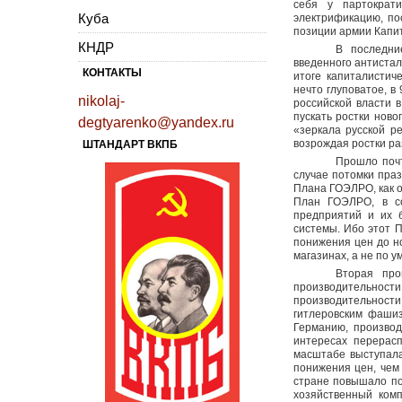
себя у партократ
Куба
электрификацию, по
позиции армии Капи
КНДР
В последни
введенного антистал
КОНТАКТЫ
итоге капиталистич
нечто глуповатое, в
nikolaj-
российской власти 
пускать ростки ново
degtyarenko@yandex.ru
«зеркала русской ре
возрождая ростки ра
ШТАНДАРТ ВКПБ
Прошло почт
случае потомки праз
Плана ГОЭЛРО, как о
План ГОЭЛРО, в со
предприятий и их б
системы. Ибо этот 
понижения цен до н
магазинах, а не по 
Вторая про
производительност
производительности
гитлеровским фаши
Германию, производ
интересах перерасп
масштабе выступала
понижения цен, чем
стране повышало по
хозяйственный ком