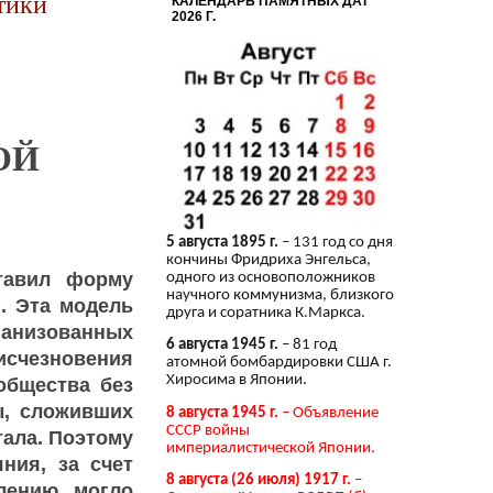
тики
КАЛЕНДАРЬ ПАМЯТНЫХ ДАТ
2026 Г.
ОЙ
5 августа 1895 г.
– 131 год со дня
кончины Фридриха Энгельса,
тавил форму
одного из основоположников
научного коммунизма, близкого
. Эта модель
друга и соратника К.Маркса.
анизованных
6 августа 1945 г.
– 81 год
исчезновения
атомной бомбардировки США г.
Хиросима в Японии.
общества без
ы, сложивших
8 августа 1945 г.
– Объявление
СССР войны
ала. Поэтому
империалистической Японии.
ния, за счет
8 августа (26 июля) 1917 г.
–
лению могло