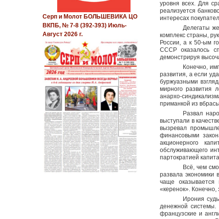
уровня всех. Для с
реализуется банковс
Серп и Молот БОЛЬШЕВИКА ЦО
интересах покупател
ВКПБ, № 7-8 (392-393) Июль-
Делегаты же
Август 2026 г.
комплекс страны, ру
России, а к 50-ым 
СССР оказалось сп
демонстрируя высоч
Конечно, им
развития, а если уд
буржуазными взгляд
мирного развития л
анархо-синдикализм
приманкой из вбрас
Развал наро
выступали в качеств
вызревал промышле
финансовыми закон
акционерного кап
обслуживающего инт
партократией капита
Всё, чем см
развала экономики 
чаще оказывается 
«керенок». Конечно,
Ирония судь
денежной системы. 
французские и англ