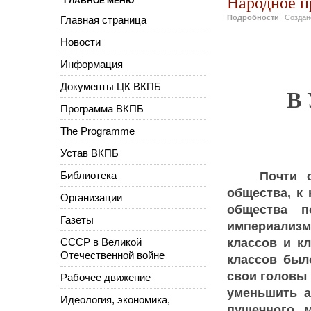
Народное п
ГЛАВНОЕ МЕНЮ
Подробности
Созда
Главная страница
Новости
Информация
Документы ЦК ВКПБ
В
Программа ВКПБ
The Programme
Устав ВКПБ
Библиотека
Почти 
общества, к
Организации
общества п
Газеты
империализм
СССР в Великой
классов и к
Отечественной войне
классов был
свои головы
Рабочее движение
уменьшить а
Идеология, экономика,
пушечного 