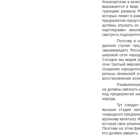
бонапартизм в каче
выражаются в виде 
трагедию развала Р
которых лежит в ра
предприятие предсто
должны упускать из
партнерами» эконо
смотреть подозрите
Поэтому в с
данном случае пре
сваливающего Росси
широкой сети народ
Сегодня мы видим р
огне третьей мирово
созданию народного
рельсы ленинской э
восстановления хоз
Разваленную
не должны увязнуть
под предприятия на
народа.
Тут следует
высшая стадия кап
«народного предприя
крупному капиталу. 
которая свои решен
Поэтому на этом фи
кто должен умереть.