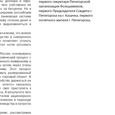
ны доллара и евро.
первого секретаря Пятигорской
 чего собственно её
организации большевиков,
ь за бесценок. Но в
первого Председателя Совдепа г.
 широким российским
Пятигорска на г. Казачка, первого
 банковская система
почётного жителя г. Пятигорска.
лему «плохих денег и
я видоизменяться в
итализма, что всякое
рство в совокупного
е позволяет утонуть
тал готов затолкать
России, основываясь
номический процесс с
енного коммунизма и
 затем, через этапы
темы. Этот процесс
ивать разворованный
 торговый оборот. В
войство держаться на
 золото» оказалось
 смог приступить к
ь. В результате чего
телем акционерного
оложение в переходе
изводства в затратах
ремя, рассматривая