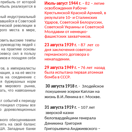
 прибыль от которой
Июль-август 1944 г.
– 82 – летие
рибыль реализуется в
освобождения Рабоче-
Крестьянской Красной Армией, в
иный индустриальный
результате 10- и Сталинских
чавшейся в Советской
Ударов, Советской Белоруссии,
ической революции в
Советской Украины и Советской
рого места в мире,
Молдавии от немецко-
фашистских захватчиков.
новить высокие темпы
 руководству людей с
23 августа 1939 г.
– 87 лет со
 на практике основы
дня заключения советско-
ревесу сил в пользу
германского договора о
иков и поощряя себя
ненападении.
29 августа 1949 г. –
76 лет назад
тов, а империалисты
была испытана первая атомная
кация, а на её месте
ла на соединение с
бомба в СССР.
ия буржуазных норм
в мирового рынка,
30 августа 1918 г.
- Злодейское
ать, что навязанные
покушение эсерки Каплан на
жизнь В.И.Ленина в г. Москве.
ат событий к периоду
отенциал страны все
31 августа 1919 г.
– 107 лет
ию дореволюционных
зверской казни
белогвардейцами генерала
лного обесценивания
Деникина Григория
зять на свой баланс
Григорьевича Анджиевского –
США. Западные банки