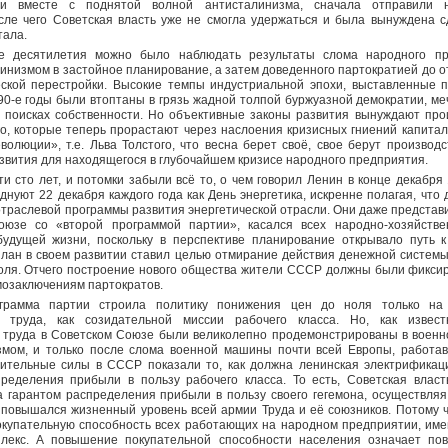
ии вместе с поднятой волной антисталинизма, сначала отправили 
сле чего Советская власть уже не смогла удержаться и была вынуждена с
тала.
е десятилетия можно было наблюдать результаты слома народного пр
инизмом в застойное планирование, а затем доведенного партократией до о
еской перестройки. Высокие темпы индустриальной эпохи, выставленные 
 90-е годы были втоптаны в грязь жадной толпой буржуазной демократии, м
в поисках собственности. Но объективные законы развития вынуждают пр
го, которые теперь прорастают через наслоения кризисных гниений капита
волюции», т.е. Льва Толстого, что весна берет своё, свое берут произво
звития для находящегося в глубочайшем кризисе народного предприятия.
и сто лет, и потомки забыли всё то, о чем говорил Ленин в конце декабря
днуют 22 декабря каждого года как День энергетика, искренне полагая, что 
траслевой программы развития энергетической отрасли. Они даже представит
юзе со «второй программой партии», касался всех народно-хозяйстве
удущей жизни, поскольку в перспективе планирование открывало путь 
План в своем развитии ставил целью отмирание действия денежной системы
оля. Отчего построение нового общества жители СССР должны были фиксир
умозаключениям партократов.
грамма партии строила политику понижения цен до ноля только на
и труда, как созидательной миссии рабочего класса. Но, как извес
 труда в Советском Союзе были великолепно продемонстрированы в военн
змом, и только после слома военной машины почти всей Европы, работа
ительные силы в СССР показали то, как должна ленинская электрификац
ределения прибыли в пользу рабочего класса. То есть, Советская власт
 гарантом распределения прибыли в пользу своего гегемона, осуществляя 
 повышался жизненный уровень всей армии Труда и её союзников. Потому ч
купательную способность всех работающих на народном предприятии, име
плекс. А повышение покупательной способности населения означает по