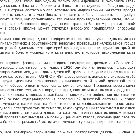
Россией, для этого необходимо только доминирование в экономике стра
циональные богатства России эти банки готовы скупить за бесценок, ради
т. И в стране достаточно сил, готовых все национальные богатства продат
сил, готовых эти самые богатства оставить себе и поставить на службу
олько в том, как организовать эти самые производительные силы, чтобы
нтересах собственного народа, а не иностранных банков. А разрешить проб
» в стране вполне может структура народного предприятия, способна
асс.
м, само понятие «народного предприятия» ныне так запутано идеологами кап
апиталистической собственности невольно превращает «буржуазное госуда
ко у этой дилеммы есть критерий производительности труда, который н
илам в болоте «совокупного капиталиста», в которое акционерный капи
ая ситуация формирования народного предприятия проходила в Советской 
о народно-хозяйственного плана. В 1920 году Ленину пришлось начать эко
оварообмена между городом и деревней. Требовалось уйти от норм жизни во
воположностей плана ГОЭЛРО и НЭПа восстановить денежную систему, чтобы
и труда, добиться естественного отмирания этой самой денежной сис
ения обесцененной в керенках денежной системы. Пришлось восстанавл
нансовую систему, чтобы народное предприятие могла получать кредиты на
ала действовать экономическая база ленинской электрификации, имеющая с
этой основе функционирования современной денежной системы. «Черное
номическим паритетом, на базе которого малообразованный пролетариат
тельности труда такими темпами, какие буржуазным теоретикам и не снилис
 отмирания этой самой денежной системы, являвшейся основным показа
кий пролетариат выходил на позиции рабочего класса, осознающего свое п
а более прогрессивный метод экономического учета расширяющегося воспро
но, все всемирно-исторические события повторяются дважды. В свое в