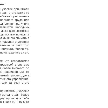
ала
е участие принимали
 для этого какую-то
ребовало увеличения
 наемного труда или
едприятия получила
вавшихся народных
 и даже был возможен
одимостью прикрыть
 от лишнего внимания
оглощения и слияния
анение за счет того
е получали более 5%
но оставались за его
ях, что создаваемое
труктурой в системе
и более высокого по
ежно защищенным от
мкий процесс, где в
тивного управления.
тало за счет этого
дприятиями, хорошо
о выгодно для более
кумулировали в себе
евышает 10 – 15 % от