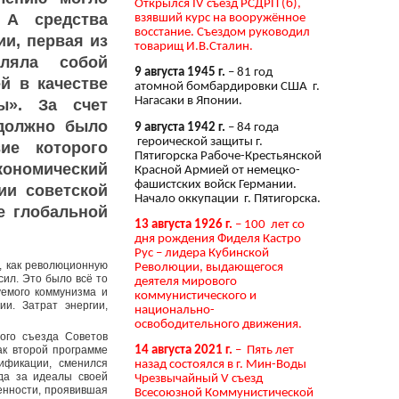
Открылся IV съезд РСДРП (б),
 А средства
взявший курс на вооружённое
восстание. Съездом руководил
и, первая из
товарищ И.В.Сталин.
ляла собой
9 августа 1945 г.
– 81 год
й в качестве
атомной бомбардировки США г.
Нагасаки в Японии.
ы». За счет
 должно было
9 августа 1942 г.
– 84 года
героической защиты г.
ие которого
Пятигорска Рабоче-Крестьянской
кономический
Красной Армией от немецко-
фашистских войск Германии.
ии советской
Начало оккупации г. Пятигорска.
е глобальной
13 августа 1926 г.
– 100 лет со
дня рождения Фиделя Кастро
Рус – лидера Кубинской
, как революционную
Революции, выдающегося
ил. Это было всё то
деятеля мирового
уемого коммунизма и
коммунистического и
ии. Затрат энергии,
национально-
освободительного движения.
ого съезда Советов
ак второй программе
14 августа 2021 г.
– Пять лет
ификации, сменился
назад состоялся в г. Мин-Воды
да за идеалы своей
Чрезвычайный V съезд
енности, проявившая
Всесоюзной Коммунистической