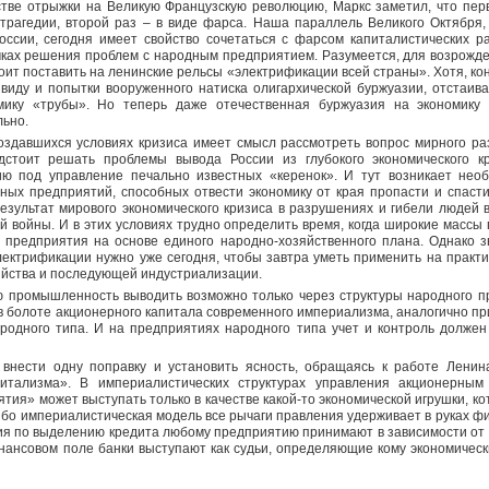
стве отрыжки на Великую Французскую революцию, Маркс заметил, что пер
трагедии, второй раз – в виде фарса. Наша параллель Великого Октября,
оссии, сегодня имеет свойство сочетаться с фарсом капиталистических р
мках решения проблем с народным предприятием. Разумеется, для возрож
ит поставить на ленинские рельсы «электрификации всей страны». Хотя, ко
 виду и попытки вооруженного натиска олигархической буржуазии, отстаи
мику «трубы». Но теперь даже отечественная буржуазия на экономику
льно.
оздавшихся условиях кризиса имеет смысл рассмотреть вопрос мирного ра
дстоит решать проблемы вывода России из глубокого экономического кр
ю под управление печально известных «керенок». И тут возникает нео
ных предприятий, способных отвести экономику от края пропасти и спасти
езультат мирового экономического кризиса в разрушениях и гибели людей
й войны. И в этих условиях трудно определить время, когда широкие массы 
 предприятия на основе единого народно-хозяйственного плана. Однако з
лектрификации нужно уже сегодня, чтобы завтра уметь применить на практ
яйства и последующей индустриализации.
 промышленность выводить возможно только через структуры народного п
 в болоте акционерного капитала современного империализма, аналогично п
родного типа. И на предприятиях народного типа учет и контроль должен 
 внести одну поправку и установить ясность, обращаясь к работе Лени
итализма». В империалистических структурах управления акционерным
тия» может выступать только в качестве какой-то экономической игрушки, ко
Ибо империалистическая модель все рычаги правления удерживает в руках ф
ия по выделению кредита любому предприятию принимают в зависимости от 
нансовом поле банки выступают как судьи, определяющие кому экономическ