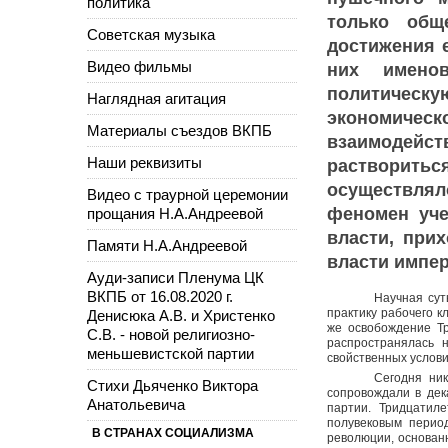
политика
только общ
Советская музыка
достижения 
Видео фильмы
них имено
политическу
Наглядная агитация
экономичес
Материалы съездов ВКПБ
взаимодейст
Наши реквизиты
растворить
осуществлял
Видео с траурной церемонии
феномен уче
прощания Н.А.Андреевой
власти, при
Памяти Н.А.Андреевой
власти импе
Ауди-записи Пленума ЦК
ВКПБ от 16.08.2020 г.
Научная сут
практику рабочего 
Денисюка А.В. и Христенко
же освобождение Тр
С.В. - новой религиозно-
распространялась н
меньшевистской партии
свойственных услови
Сегодня ни
Стихи Дьяченко Виктора
сопровождали в дек
Анатольевича
партии. Тридцатил
полувековым перио
В СТРАНАХ СОЦИАЛИЗМА
революции, основан