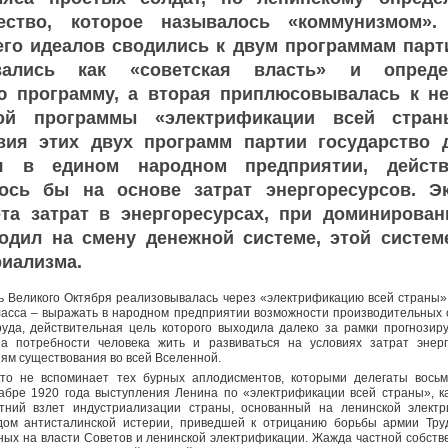
ество, которое называлось «коммунизмом».
его идеалов сводились к двум программам парти
вались как «советская власть» и опреде
ю программу, а вторая приплюсовывалась к не
кой программы «электрификации всей стран
вия этих двух программ партии государство
ся в едином народном предприятии, действ
ось бы на основе затрат энергоресурсов. Э
та затрат в энергоресурсах, при доминирован
ходил на смену денежной системе, этой систем
риализма.
ь Великого Октября реализовывалась через «электрификацию всей страны»
класса – выражать в народном предприятии возможности производительных с
уда, действительная цель которого выходила далеко за рамки прогнозир
а потребности человека жить и развиваться на условиях затрат энерг
ям существования во всей Вселенной.
кто не вспоминает тех бурных аплодисментов, которыми делегаты восьм
абре 1920 года выступления Ленина по «электрификации всей страны», к
етний взлет индустриализации страны, основанный на ленинской электр
дом антисталинской истерии, приведшей к отрицанию борьбы армии Тру
ных на власти Советов и ленинской электрификации. Жажда частной собств