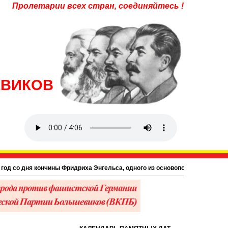
Пролетарии всех стран, соединяйтесь !
ЕВИКОВ
ня кончины Фридриха Энгельса, одного из основоположников научного комму