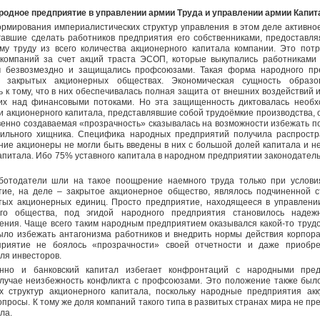
родное предприятие в управлении армии Труда и управлении армии Капит
рмирования империалистических структур управления в этом деле активно
авшие сделать работников предприятия его собственниками, предоставляя
му труду из всего количества акционерного капитала компании. Это пот
 компаний за счет акций траста ЭСОП, которые выкупались работниками
м безвозмездно и защищались профсоюзами. Такая форма народного пр
в закрытых акционерных обществах. Экономическая сущность образо
 к тому, что в них обеспечивалась полная защита от внешних воздействий
их над финансовыми потоками. Но эта защищенность диктовалась необх
и акционерного капитала, представлявшие собой трудоёмкие производства,
твенно создаваемая «прозрачность» сказывалась на возможности избежать п
ильного хищника. Специфика народных предприятий получила распростр
нние акционеры не могли быть введены в них с большой долей капитала и н
капитала. Ибо 75% уставного капитала в народном предприятии законодатель
ботодатели шли на такое поощрение наемного труда только при услови
ие, на деле – закрытое акционерное общество, являлось подчиненной с
тых акционерных единиц. Просто предприятие, находящееся в управлени
ого общества, под эгидой народного предприятия становилось над
ения. Чаще всего таким народным предприятием оказывался какой-то трудое
ыло избежать антагонизма работников и внедрить нормы действия корпора
приятие не боялось «прозрачности» своей отчетности и даже приобре
ля инвесторов.
енно и банковский капитал избегает конфронтаций с народными пре
случае неизбежность конфликта с профсоюзами. Это положение также был
х структур акционерного капитала, поскольку народные предприятия ак
просы. К тому же доля компаний такого типа в развитых странах мира не пр
ла.