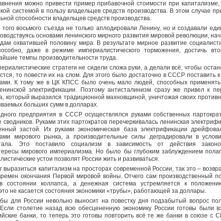
равнения можно привести пример прибавочной стоимости при капитализме,
кой системой в пользу владельцев средств производства. В этом случае п
ьной способности владельцев средств производства.
 того восьмого съезда не только аплодировали Ленину, но и создавали ед
ководствуясь основами ленинского мирного развития мировой революции, на
годам охватившей половину мира. В результате мирное развитие социалист
особно, даже в режиме империалистического торможения, достичь вто
айшие темпы производительности труда.
периалистические стратеги не сидели сложа руки, а делали всё, чтобы оста
астся, то повести их на слом. Для этого было достаточно в СССР поставить к
ами. К тому же в ЦК КПСС было очень мало людей, способных применять
енинской электрификации. Поэтому антисталинизм сразу же привел к пе
а, который выразился традиционной махновщиной, уничтожая своих противн
ываемых больших сумм в долларах.
дного предприятия в СССР осуществлялся руками собственных партокра
е сводников. Руками этих партократов перечеркивалась ленинская электрифи
нный застой. Их руками экономическая база электрификации дрейфова
ами мирового рынка, а производительные силы деградировали в услов
итала. Это поставило социализм в зависимость от действия законо
ересы мирового империализма. Но было бы глубоким заблуждением полаг
листические устои позволят России жить и развиваться.
ог выразиться капитализм на просторах современной России, так это – возвр
времен окончания Первой мировой войны. Отчего сам производственный п
в состоянии коллапса, а денежная система устремляется к положен
 это не касается состояния экономики «трубы», работающей за доллары.
бы для России невольно выносит на повестку дня подзабытый вопрос по
Если столетие назад всю обесцененную экономику России готовы были в
ийские банки, то теперь это готовы повторить всё те же банки в союзе с 