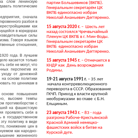
на слом ленинскую
партии Большевиков (ВКПБ).
давать политические
Генеральным секретарём ЦК
ВКПБ единогласно избран
едприятия, сначала
Николай Ананьевич Дегтяренко.
ткровенного разбоя в
перестройщиками как
15 августа 2020 г.
– Шесть лет
ечущейся в коридорах
назад состоялся Чречвычайный
оизводительные силы
Пленум ЦК ВКПБ в г. Мин-Воды.
лизма. Говоря языком
Генеральным секретарём ЦК
дственные отношения,
ВКПБ единогласно избран
Николай Ананьевич Дегтяренко.
 1920 года. В лучшем
дело касается только
15 августа 1945 г.
– Отмечается в
ь себе не могут, что
КНДР как День возрождения
нных перспектив их
Родины.
к уходу от денежной
 на основе политики
19-21 августа 1991 г.
– 35 лет
овать по ценникам в
начала контрреволюционного
переворота в СССР. Образование
 основе повышения
ГКЧП. Приход к власти крупной
тно, высокие темпы
необуржуазии во главе с Б.Н.
ом противоборстве с
Ельциным.
вшей на фашистскую
ия проявлять себя в
23 августа 1943 г.
– 83 - года
ь в государственном
разгрома Рабоче-Крестьянской
эту политику в виде
Красной Армией немецко-
то, понижение цен в
фашистских войск в битве на
нуемом как народно-
Курской дуге.
вышение жизненного