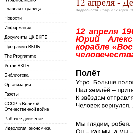
12 апреля - Д
ГЛАВНОЕ МЕНЮ
Главная страница
Подробности
Создано
12 Апрель 2
Новости
Информация
12 апреля 19
Документы ЦК ВКПБ
Юрий Алекс
корабле «Во
Программа ВКПБ
человечества
The Programme
Устав ВКПБ
Полёт
Библиотека
Утро. Больше поло
Организации
Над землёй – прит
Газеты
К звёздам отправл
СССР в Великой
Человек вернулся.
Отечественной войне
Рабочее движение
Мы глядим, робея.
Идеология, экономика,
Он – как мы, а мы 