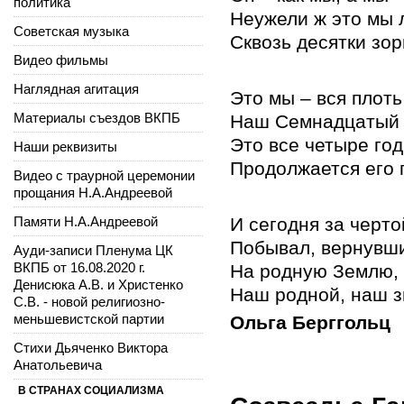
политика
Неужели ж это мы 
Советская музыка
Сквозь десятки зор
Видео фильмы
Наглядная агитация
Это мы – вся плоть
Материалы съездов ВКПБ
Наш Семнадцатый 
Это все четыре го
Наши реквизиты
Продолжается его 
Видео с траурной церемонии
прощания Н.А.Андреевой
Памяти Н.А.Андреевой
И сегодня за черто
Побывал, вернувши
Ауди-записи Пленума ЦК
ВКПБ от 16.08.2020 г.
На родную Землю, 
Денисюка А.В. и Христенко
Наш родной, наш з
С.В. - новой религиозно-
меньшевистской партии
Ольга Берггольц
Стихи Дьяченко Виктора
Анатольевича
В СТРАНАХ СОЦИАЛИЗМА