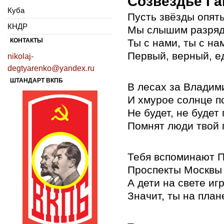
Созвездье Га
Куба
Пусть звёзды опят
КНДР
Мы слышим разряды
КОНТАКТЫ
Ты с нами, ты с на
Первый, верный, е
nikolaj-
degtyarenko@yandex.ru
ШТАНДАРТ ВКПБ
В лесах за Владим
И хмурое солнце по
Не будет, не будет
Помнят люди твой 
Тебя вспоминают 
Проспекты Москвы 
А дети на свете иг
Значит, ты на план