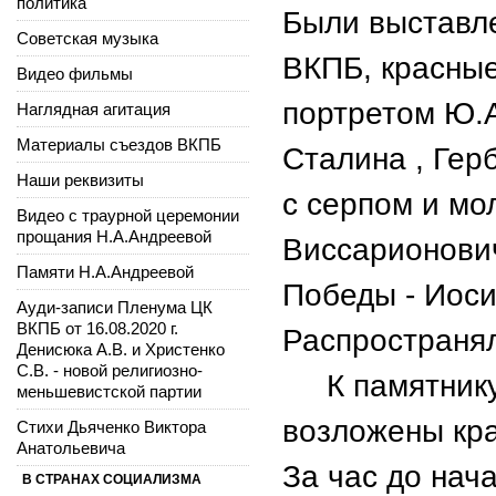
политика
Были выставл
Советская музыка
ВКПБ, красные
Видео фильмы
портретом Ю.А
Наглядная агитация
Материалы съездов ВКПБ
Сталина , Гер
Наши реквизиты
с серпом и м
Видео с траурной церемонии
прощания Н.А.Андреевой
Виссарионови
Памяти Н.А.Андреевой
Победы - Иос
Ауди-записи Пленума ЦК
ВКПБ от 16.08.2020 г.
Распространял
Денисюка А.В. и Христенко
С.В. - новой религиозно-
К памятнику-
меньшевистской партии
возложены кра
Стихи Дьяченко Виктора
Анатольевича
За час до нач
В СТРАНАХ СОЦИАЛИЗМА