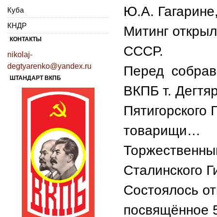
Ю.А. Гагарине
Куба
КНДР
Митинг открыл
КОНТАКТЫ
СССР.
nikolaj-
degtyarenko@yandex.ru
Перед собрав
ШТАНДАРТ ВКПБ
ВКПБ т. Дегтя
Пятигорского Г
товарищи…
Торжественны
Сталинского Г
Состоялось от
посвящённое 5