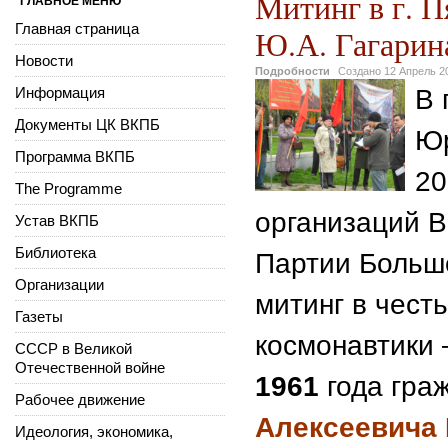
Митинг в г. П
ГЛАВНОЕ МЕНЮ
Главная страница
Ю.А. Гагарин
Новости
Подробности
Создано
12 Апрель 2
Информация
В 
Документы ЦК ВКПБ
Юр
Программа ВКПБ
20
The Programme
организаций 
Устав ВКПБ
Библиотека
Партии Больш
Организации
митинг в чест
Газеты
космонавтики 
СССР в Великой
Отечественной войне
1961
года гра
Рабочее движение
Алексеевича 
Идеология, экономика,