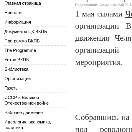
Главная страница
Подробности
Создано
03 Май 2015
1 мая силами
Ч
Новости
Информация
организации 
Документы ЦК ВКПБ
движения Челя
Программа ВКПБ
организаций 
The Programme
Устав ВКПБ
мероприятия.
Библиотека
Организации
Газеты
СССР в Великой
Отечественной войне
Рабочее движение
Собравшись на
Идеология, экономика,
под револю
политика