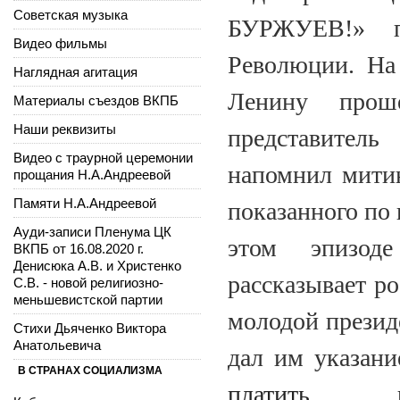
Советская музыка
БУРЖУЕВ!» п
Видео фильмы
Революции. На
Наглядная агитация
Ленину прош
Материалы съездов ВКПБ
Наши реквизиты
представител
Видео с траурной церемонии
напомнил мити
прощания Н.А.Андреевой
Памяти Н.А.Андреевой
показанного по
Ауди-записи Пленума ЦК
этом эпизод
ВКПБ от 16.08.2020 г.
Денисюка А.В. и Христенко
рассказывает ро
С.В. - новой религиозно-
меньшевистской партии
молодой презид
Стихи Дьяченко Виктора
Анатольевича
дал им указани
В СТРАНАХ СОЦИАЛИЗМА
платить 