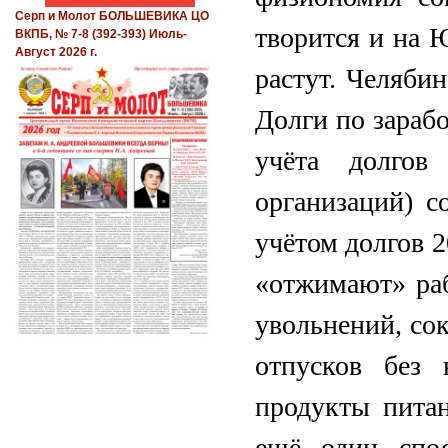
Серп и Молот БОЛЬШЕВИКА ЦО
творится и на 
ВКПБ, № 7-8 (392-393) Июль-
Август 2026 г.
растут. Челяби
Долги по зарабо
учёта долгов
организаций) с
учётом долгов 2
«отжимают» раб
увольнений, со
отпусков без
продукты питан
ещё один спос