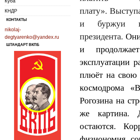
Куба
плату».
Выступа
КНДР
КОНТАКТЫ
и буржуи п
nikolaj-
президента.
Они
degtyarenko@yandex.ru
ШТАНДАРТ ВКПБ
и продолжае
эксплуатации р
плюёт на свою 
космодрома «В
Рогозина на стр
же картина. 
остаются. Кор
физиономия со