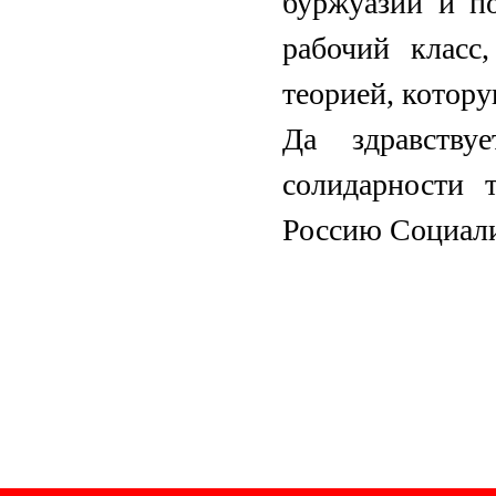
буржуазии и п
рабочий класс
теорией, котор
Да здравству
солидарности 
Россию Социали
Челябин