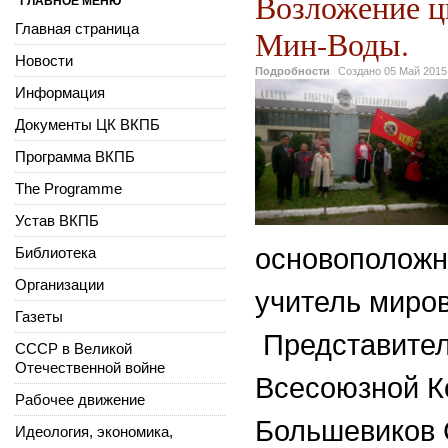
Возложение цв
ГЛАВНОЕ МЕНЮ
Главная страница
Мин-Воды.
Новости
Подробности
Создано
05 Май 2015
Информация
Документы ЦК ВКПБ
Программа ВКПБ
The Programme
Устав ВКПБ
основоположн
Библиотека
Организации
учитель миров
Газеты
Представител
СССР в Великой
Отечественной войне
Всесоюзной К
Рабочее движение
Большевиков С
Идеология, экономика,