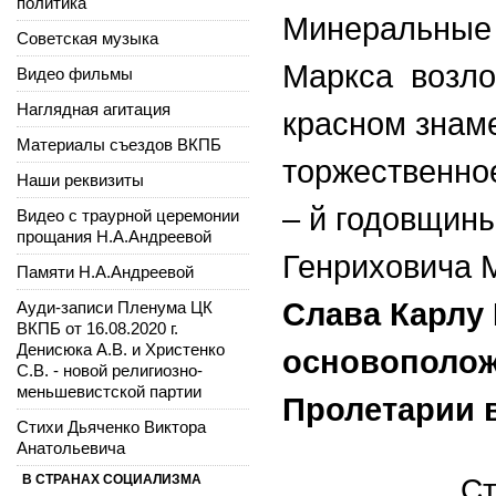
политика
Минеральные 
Советская музыка
Маркса возло
Видео фильмы
Наглядная агитация
красном знам
Материалы съездов ВКПБ
торжественно
Наши реквизиты
– й годовщин
Видео с траурной церемонии
прощания Н.А.Андреевой
Генриховича 
Памяти Н.А.Андреевой
Слава Карлу 
Ауди-записи Пленума ЦК
ВКПБ от 16.08.2020 г.
Денисюка А.В. и Христенко
основополож
С.В. - новой религиозно-
меньшевистской партии
Пролетарии в
Стихи Дьяченко Виктора
Анатольевича
В СТРАНАХ СОЦИАЛИЗМА
Ст