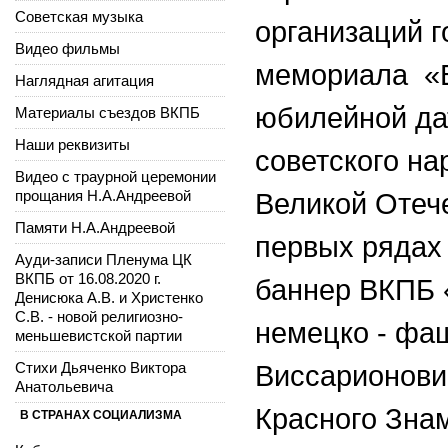
Советская музыка
организаций 
Видео фильмы
мемориала «В
Наглядная агитация
юбилейной да
Материалы съездов ВКПБ
Наши реквизиты
советского н
Видео с траурной церемонии
прощания Н.А.Андреевой
Великой Отече
Памяти Н.А.Андреевой
первых рядах
Ауди-записи Пленума ЦК
ВКПБ от 16.08.2020 г.
баннер ВКПБ 
Денисюка А.В. и Христенко
С.В. - новой религиозно-
немецко - фа
меньшевистской партии
Стихи Дьяченко Виктора
Виссарионови
Анатольевича
Красного Знам
В СТРАНАХ СОЦИАЛИЗМА