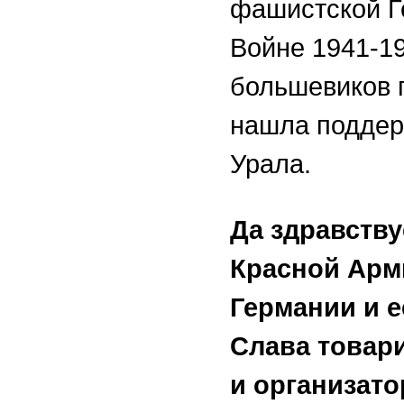
фашистской Г
Войне 1941-19
большевиков 
нашла поддер
Урала.
Да здравству
Красной Арм
Германии и е
Слава товар
и организато