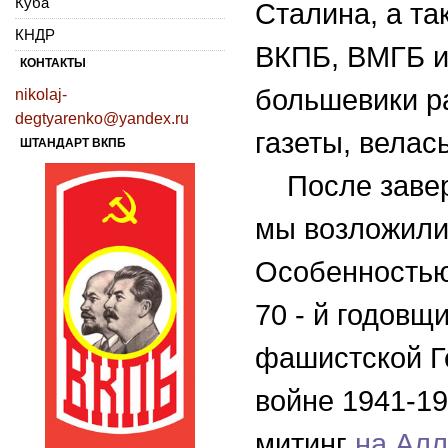
Куба
Сталина, а та
КНДР
ВКПБ, ВМГБ и
КОНТАКТЫ
большевики р
nikolaj-
degtyarenko@yandex.ru
газеты, велас
ШТАНДАРТ ВКПБ
После завер
мы возложили
Особенностью
70 - й годовщ
фашистской Г
войне 1941-19
митинг
на Ал