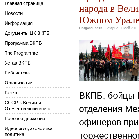
Главная страница
народа в Вели
Новости
Южном Урале
Информация
Подробности
Создано
11 Май 2015
Документы ЦК ВКПБ
Программа ВКПБ
The Programme
Устав ВКПБ
Библиотека
Организации
Газеты
ВКПБ, бойцы 
СССР в Великой
отделения Ме
Отечественной войне
Рабочее движение
офицеров при
Идеология, экономика,
торжественно
политика