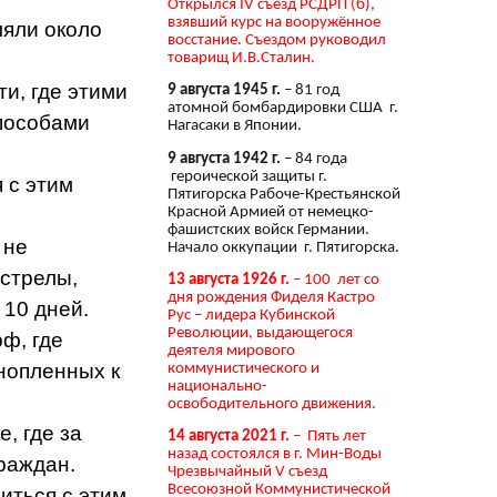
Открылся IV съезд РСДРП (б),
взявший курс на вооружённое
ляли около
восстание. Съездом руководил
товарищ И.В.Сталин.
и, где этими
9 августа 1945 г.
– 81 год
атомной бомбардировки США г.
пособами
Нагасаки в Японии.
9 августа 1942 г.
– 84 года
героической защиты г.
 с этим
Пятигорска Рабоче-Крестьянской
Красной Армией от немецко-
фашистских войск Германии.
 не
Начало оккупации г. Пятигорска.
сстрелы,
13 августа 1926 г.
– 100 лет со
дня рождения Фиделя Кастро
 10 дней.
Рус – лидера Кубинской
Революции, выдающегося
ф, где
деятеля мирового
нопленных к
коммунистического и
национально-
освободительного движения.
, где за
14 августа 2021 г.
– Пять лет
назад состоялся в г. Мин-Воды
раждан.
Чрезвычайный V съезд
Всесоюзной Коммунистической
иться с этим