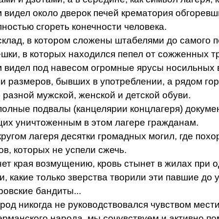
 видел около дверок печей крематория обгоревш
ностью сгореть конечности человека.
склад, в котором сложены штабелями до самого 
ки, в которых находился пепел от сожженных т
м видел под навесом огромные ярусы носильных 
 и размеров, бывших в употреблении, а рядом горы
 разной мужской, женской и детской обуви.
полные подвалы (канцелярии концлагеря) докуме
их уничтоженным в этом лагере гражданам.
кругом лагеря десятки громадных могил, где пох
ов, которых не успели сжечь.
ет края возмущению, кровь стынет в жилах при 
, какие только зверства творили эти павшие до 
ровские бандиты...
род никогда не руководствовался чувством мести
рманского народа, мы сочувствуем и активно п