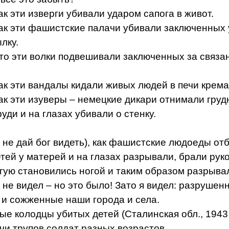
ак эти изверги убивали ударом сапога в живот.
как эти фашистские палачи убивали заключенных
лку.
что эти волки подвешивали заключенных за связа
как эти вандалы кидали живых людей в печи крем
как эти изуверы – немецкие дикари отнимали груд
уди и на глазах убивали о стенку.
и не дай бог видеть), как фашистские людоеды от
тей у матерей и на глазах разрывали, брали руко
угую становились ногой и таким образом разрыва
о не видел – но это было! Зато я видел: разрушен
и сожженные наши города и села.
ые колодцы убитых детей (Сталинская обл., 1943 г
чи трупов солдат разных возрастов.