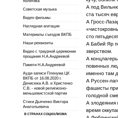
политика
А под Вильню
Советская музыка
ста тысяч ев
Видео фильмы
А Гросс-Лаза
Наглядная агитация
«чистокровн
Материалы съездов ВКПБ
сто пятьдеся
Наши реквизиты
А Бабий Яр п
зверством.
Видео с траурной церемонии
прощания Н.А.Андреевой
А концлагерь
Памяти Н.А.Андреевой
повинных люд
именно там д
Ауди-записи Пленума ЦК
ВКПБ от 16.08.2020 г.
А Руссен-ла
Денисюка А.В. и Христенко
фашисты приг
С.В. - новой религиозно-
меньшевистской партии
голодной сме
Стихи Дьяченко Виктора
А злодеяния 
Анатольевича
время оккупа
В СТРАНАХ СОЦИАЛИЗМА
А Люблинский