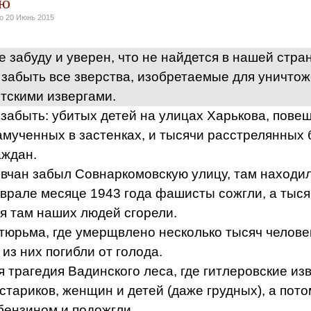
аю
но
20 Июнь 2015
не забуду и уверен, что не найдется в нашей стра
 забыть все зверства, изобретаемые для уничто
тскими извергами.
забыть: убитых детей на улицах Харькова, пове
амученных в застенках, и тысячи расстрелянных
аждан.
овчан забыл Совнаркомовскую улицу, там находи
врале месяце 1943 года фашисты сожгли, а тыс
я там наших людей сгорели.
тюрьма, где умерщвлено несколько тысяч челове
из них погибли от голода.
 трагедия Вадинского леса, где гитлеровские из
стариков, женщин и детей (даже грудных), а пот
 бензином и подожгли.