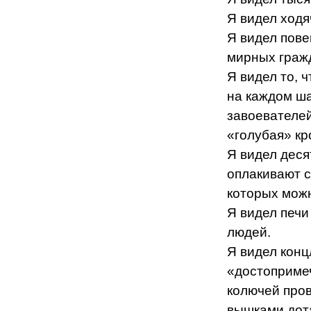
Я видел ходя
Я видел пове
мирных граж
Я видел то, 
на каждом шаг
завоевателей
«голубая» кр
Я видел деся
оплакивают с
которых можн
Я видел печи
людей.
Я видел конц
«достопримеч
колючей пров
вышками дота