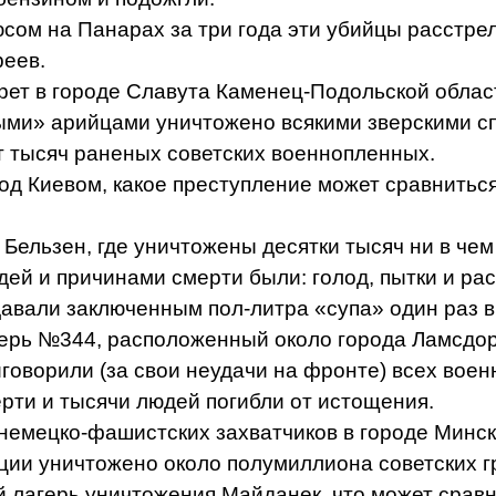
сом на Панарах за три года эти убийцы расстре
реев.
рет в городе Славута Каменец-Подольской област
ыми» арийцами уничтожено всякими зверскими с
т тысяч раненых советских военнопленных.
од Киевом, какое преступление может сравниться
 Бельзен, где уничтожены десятки тысяч ни в чем
ей и причинами смерти были: голод, пытки и ра
авали заключенным пол-литра «супа» один раз в
герь №344, расположенный около города Ламсдор
оворили (за свои неудачи на фронте) всех воен
рти и тысячи людей погибли от истощения.
немецко-фашистских захватчиков в городе Минске
ции уничтожено около полумиллиона советских г
 лагерь уничтожения Майданек, что может сравн