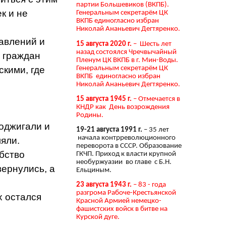
партии Большевиков (ВКПБ).
к и не
Генеральным секретарём ЦК
ВКПБ единогласно избран
Николай Ананьевич Дегтяренко.
равлений и
15 августа 2020 г.
– Шесть лет
назад состоялся Чречвычайный
 граждан
Пленум ЦК ВКПБ в г. Мин-Воды.
Генеральным секретарём ЦК
скими, где
ВКПБ единогласно избран
Николай Ананьевич Дегтяренко.
15 августа 1945 г.
– Отмечается в
КНДР как День возрождения
Родины.
оджигали и
19-21 августа 1991 г.
– 35 лет
начала контрреволюционного
ляли.
переворота в СССР. Образование
бство
ГКЧП. Приход к власти крупной
необуржуазии во главе с Б.Н.
вернулись, а
Ельциным.
23 августа 1943 г.
– 83 - года
разгрома Рабоче-Крестьянской
х остался
Красной Армией немецко-
фашистских войск в битве на
Курской дуге.