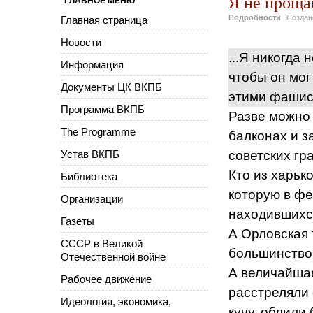
Я не прощ
ГЛАВНОЕ МЕНЮ
Подробности
Созда
Главная страница
Новости
...Я никогда 
Информация
чтобы он мог
Документы ЦК ВКПБ
этими фашис
Программа ВКПБ
Разве можно 
The Programme
балконах и з
Устав ВКПБ
советских гр
Кто из харьк
Библиотека
которую в фе
Организации
находившихс
Газеты
А Орловская 
СССР в Великой
большинство 
Отечественной войне
А величайшая
Рабочее движение
расстреляли 
Идеология, экономика,
кучу, облили