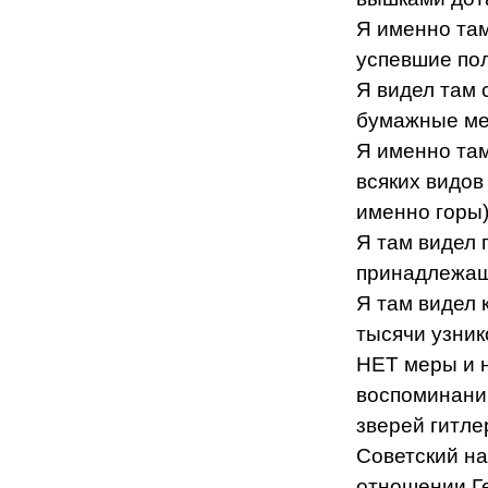
Я именно там
успевшие пол
Я видел там 
бумажные меш
Я именно та
всяких видов
именно горы)
Я там видел 
принадлежащ
Я там видел 
тысячи узник
НЕТ меры и н
воспоминании
зверей гитле
Советский на
отношении Ге