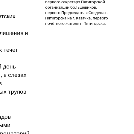
первого секретаря Пятигорской
организации большевиков,
первого Председателя Совдепа г.
етских
Пятигорска на г. Казачка, первого
почётного жителя г. Пятигорска.
 лишения и
х течет
й день
, в слезах
в.
ых трупов
ядов
выми
крематорий.