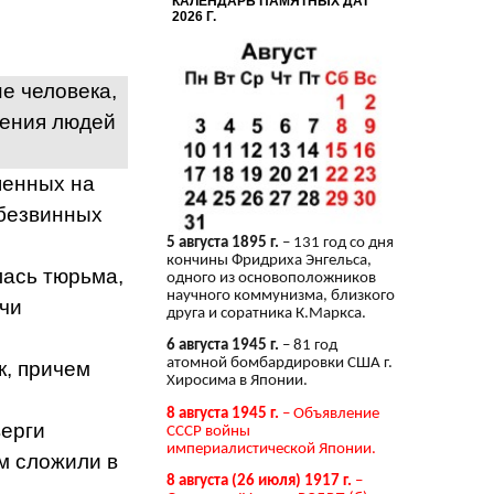
КАЛЕНДАРЬ ПАМЯТНЫХ ДАТ
2026 Г.
не человека,
жения людей
шенных на
 безвинных
5 августа 1895 г.
– 131 год со дня
кончины Фридриха Энгельса,
лась тюрьма,
одного из основоположников
научного коммунизма, близкого
ячи
друга и соратника К.Маркса.
6 августа 1945 г.
– 81 год
атомной бомбардировки США г.
к, причем
Хиросима в Японии.
8 августа 1945 г.
– Объявление
верги
СССР войны
империалистической Японии.
ом сложили в
8 августа (26 июля) 1917 г.
–