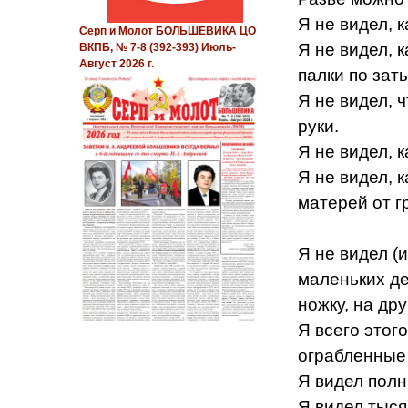
Я не видел, к
Серп и Молот БОЛЬШЕВИКА ЦО
Я не видел, 
ВКПБ, № 7-8 (392-393) Июль-
Август 2026 г.
палки по заты
Я не видел, 
руки.
Я не видел, 
Я не видел, 
матерей от гр
Я не видел (
маленьких де
ножку, на др
Я всего этог
ограбленные 
Я видел полн
Я видел тыся