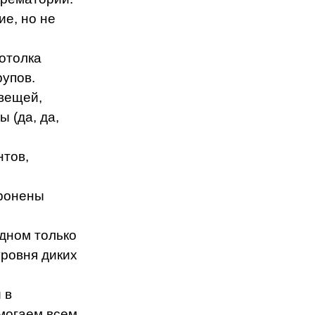
ие, но не
потолка
рупов.
вещей,
 (да, да,
нтов,
оронены
одном только
уровня диких
 в
омогаем всем