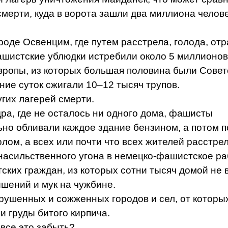
мерти, куда в ворота зашли два миллиона челове
ороде Освенцим, где путем расстрела, голода, от
ашистские ублюдки истребили около 5 миллионов
вропы, из которых большая половина были Совет
ение суток сжигали 10–12 тысяч трупов.
угих лагерей смерти.
ра, где не осталось ни одного дома, фашисты
но обливали каждое здание бензином, а потом п
лом, а всех или почти что всех жителей расстре
насильственного угона в немецко-фашистское ра
ских граждан, из которых сотни тысяч домой не 
ишений и мук на чужбине.
рушенных и сожженных городов и сел, от которы
 и груды битого кирпича.
все это забыть?