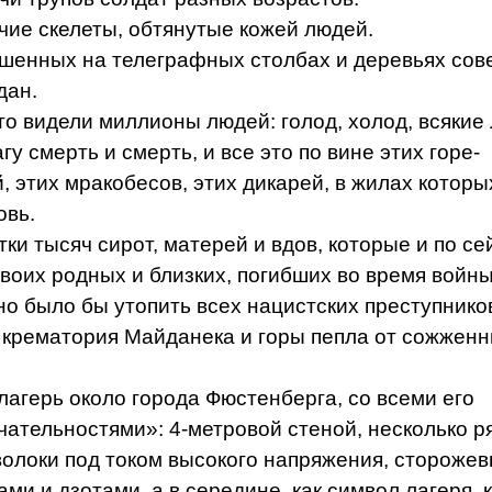
чие скелеты, обтянутые кожей людей.
шенных на телеграфных столбах и деревьях сов
дан.
что видели миллионы людей: голод, холод, всякие
у смерть и смерть, и все это по вине этих горе-
, этих мракобесов, этих дикарей, в жилах которы
овь.
тки тысяч сирот, матерей и вдов, которые и по се
воих родных и близких, погибших во время войны
о было бы утопить всех нацистских преступнико
 крематория Майданека и горы пепла от сожженн
лагерь около города Фюстенберга, со всеми его
ательностями»: 4-метровой стеной, несколько р
олоки под током высокого напряжения, стороже
ми и дзотами, а в середине, как символ лагеря, 