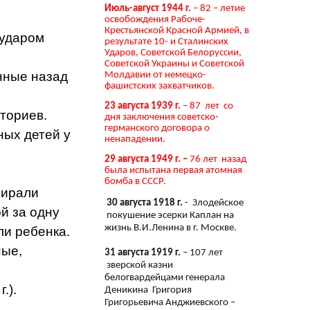
Июль-август 1944 г.
– 82 – летие
освобождения Рабоче-
Крестьянской Красной Армией, в
 ударом
результате 10- и Сталинских
Ударов, Советской Белоруссии,
Советской Украины и Советской
нные назад
Молдавии от немецко-
фашистских захватчиков.
23 августа 1939 г.
– 87 лет со
аториев.
дня заключения советско-
германского договора о
ных детей у
ненападении.
29 августа 1949 г. –
76 лет назад
была испытана первая атомная
бомба в СССР.
бирали
30 августа 1918 г.
- Злодейское
й за одну
покушение эсерки Каплан на
жизнь В.И.Ленина в г. Москве.
ли ребенка.
ные,
31 августа 1919 г.
– 107 лет
зверской казни
белогвардейцами генерала
.).
Деникина Григория
Григорьевича Анджиевского –