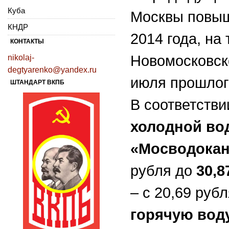
Куба
Москвы повыш
КНДР
2014 года, на
КОНТАКТЫ
Новомосковско
nikolaj-
degtyarenko@yandex.ru
июля прошлого
ШТАНДАРТ ВКПБ
В соответстви
холодной во
«Мосводокан
рубля до
30,8
– с 20,69 руб
горячую вод