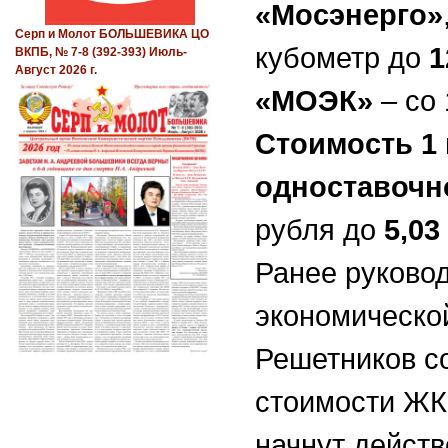
«Мосэнерго»
Серп и Молот БОЛЬШЕВИКА ЦО
кубометр до
1
ВКПБ, № 7-8 (392-393) Июль-
Август 2026 г.
«МОЭК»
– со 
Стоимость 1 
одноставочн
рубля до
5,03
Ранее руково
экономическо
Решетников с
стоимости ЖК
начнут действ