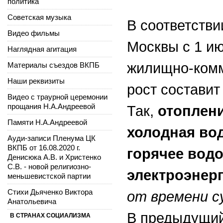
политика
Советская музыка
В соответстви
Видео фильмы
Москвы с 1 и
Наглядная агитация
жилищно-комм
Материалы съездов ВКПБ
Наши реквизиты
рост составит
Видео с траурной церемонии
прощания Н.А.Андреевой
Так,
отоплени
Памяти Н.А.Андреевой
холодная во
Ауди-записи Пленума ЦК
ВКПБ от 16.08.2020 г.
горячее вод
Денисюка А.В. и Христенко
С.В. - новой религиозно-
электроэнер
меньшевистской партии
Стихи Дьяченко Виктора
от времени с
Анатольевича
В предыдущий
В СТРАНАХ СОЦИАЛИЗМА