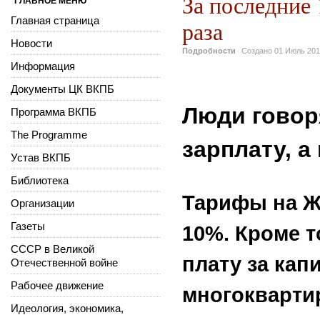
За последние
ГЛАВНОЕ МЕНЮ
Главная страница
раза
Новости
Подробности
Создано
01 Июль 20
Информация
Документы ЦК ВКПБ
Люди говор
Программа ВКПБ
The Programme
зарплату, а
Устав ВКПБ
Библиотека
Тарифы на Ж
Организации
Газеты
10%. Кроме т
СССР в Великой
плату за ка
Отечественной войне
Рабочее движение
многокварти
Идеология, экономика,