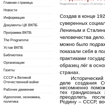
Главная страница
Подробности
Создано
29 Декабрь 
Новости
Создав в конце 19
Информация
суверенных социал
Документы ЦК ВКПБ
Лениным и Сталины
Программа ВКПБ
человечества дело.
The Programme
можно было подраж
Устав ВКПБ
показали себя в п
Библиотека
практиками госуда
Организации
образец лёг в осн
Газеты
странах.
СССР в Великой
Исторический
Отечественной войне
деле создания С
несомненно помож
Рабочее движение
тех грандиозных 
преодолеть посл
Идеология, экономика,
Родину – СССР, во
политика