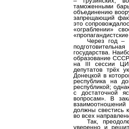
– грузинских, 
таможенными барь
объединению воору
запрещающий факт
это сопровождалос
«ограблении» св
«пропагандистские
Через год –
подготовительна
государства. Наиб
образование СССР 
на III сессии Ц
депутатов трёх у
Донецкой в которо
республика на до
республикой; одна
с достаточной я
вопросам». В зак
взаимоотношений
должны свестись 
во всех направлен
Так, преодол
уверенно и решит