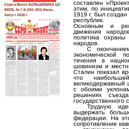
составлен «Проек
Серп и Молот БОЛЬШЕВИКА ЦО
этим, по инициат
ВКПБ, № 7-8 (392-393) Июль-
1919 г. был созда
Август 2026 г.
республик.
Основным и реш
движения народо
политика охраны 
народов.
С окончание
экономической п
течения в нацио
шовинизм и местн
Сталин показал вр
что наибольш
великодержавный 
с обоими уклона
решениях съезд
государственного с
Трудную иде
выдержать больш
федерации. На эт
сопротивление кав