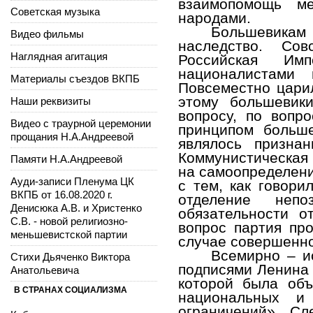
взаимопомощь м
Советская музыка
народами.
Большевикам
Видео фильмы
наследство. Со
Наглядная агитация
Российская Им
националистами
Материалы съездов ВКПБ
Повсеместно цари
этому большевик
Наши реквизиты
вопросу, по вопр
Видео с траурной церемонии
принципом больш
прощания Н.А.Андреевой
являлось призна
Коммунистическая 
Памяти Н.А.Андреевой
на самоопределени
Ауди-записи Пленума ЦК
с тем, как говори
ВКПБ от 16.08.2020 г.
отделение неп
Денисюка А.В. и Христенко
обязательности о
С.В. - новой религиозно-
вопрос партия пр
меньшевистской партии
случае совершенно
Всемирно – и
Стихи Дьяченко Виктора
подписями Ленина 
Анатольевича
которой была объ
В СТРАНАХ СОЦИАЛИЗМА
национальных и
ограничений». Сл