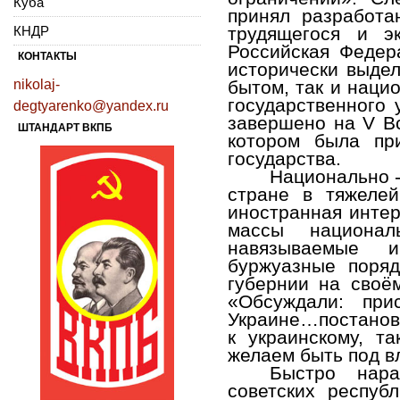
Куба
принял разработ
КНДР
трудящегося и э
Российская Федер
КОНТАКТЫ
исторически выде
nikolaj-
бытом, так и наци
государственного 
degtyarenko@yandex.ru
завершено на V Вс
ШТАНДАРТ ВКПБ
котором была при
государства.
Национально -
стране в тяжелей
иностранная интер
массы национал
навязываемые и
буржуазные поряд
губернии на своё
«Обсуждали: при
Украине…постанови
к украинскому, т
желаем быть под в
Быстро нара
советских респу