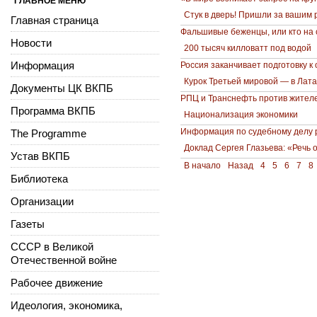
ГЛАВНОЕ МЕНЮ
Стук в дверь! Пришли за вашим 
Главная страница
Фальшивые беженцы, или кто на 
Новости
200 тысяч килловатт под водой
Информация
Россия заканчивает подготовку к
Курок Третьей мировой — в Лат
Документы ЦК ВКПБ
РПЦ и Транснефть против жител
Программа ВКПБ
Национализация экономики
Информация по судебному делу р
The Programme
Доклад Сергея Глазьева: «Речь
Устав ВКПБ
В начало
Назад
4
5
6
7
8
Библиотека
Организации
Газеты
СССР в Великой
Отечественной войне
Рабочее движение
Идеология, экономика,