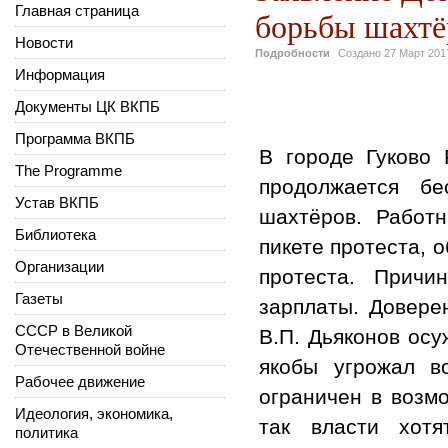
Главная страница
борьбы шахтё
Новости
Подробности
Создано
27 Март 201
Информация
Документы ЦК ВКПБ
Программа ВКПБ
В городе Гуково 
The Programme
продолжается бе
Устав ВКПБ
шахтёров. Работн
Библиотека
пикете протеста, 
Организации
протеста. Причи
Газеты
зарплаты. Довере
СССР в Великой
В.П. Дьяконов ос
Отечественной войне
якобы угрожал во
Рабочее движение
ограничен в возмо
Идеология, экономика,
так власти хот
политика