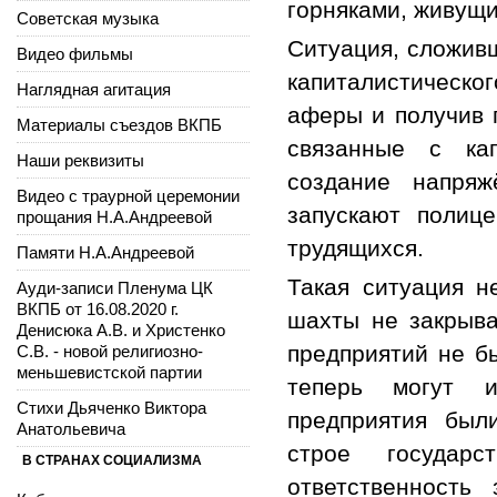
горняками, живущи
Советская музыка
Ситуация, сложивш
Видео фильмы
капиталистическо
Наглядная агитация
аферы и получив п
Материалы съездов ВКПБ
связанные с кап
Наши реквизиты
создание напряж
Видео с траурной церемонии
запускают полиц
прощания Н.А.Андреевой
трудящихся.
Памяти Н.А.Андреевой
Такая ситуация н
Ауди-записи Пленума ЦК
ВКПБ от 16.08.2020 г.
шахты не закрыва
Денисюка А.В. и Христенко
предприятий не б
С.В. - новой религиозно-
меньшевистской партии
теперь могут и
Стихи Дьяченко Виктора
предприятия был
Анатольевича
строе государ
В СТРАНАХ СОЦИАЛИЗМА
ответственность