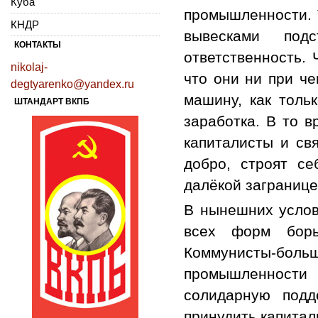
Куба
промышленности. 
КНДР
вывесками под
КОНТАКТЫ
ответственность. 
nikolaj-
что они ни при ч
degtyarenko@yandex.ru
машину, как толь
ШТАНДАРТ ВКПБ
заработка. В то в
капиталисты и св
добро, строят се
далёкой загранице
В нынешних услов
всех форм борь
Коммунисты-больш
промышленности 
солидарную подд
принудить капитал