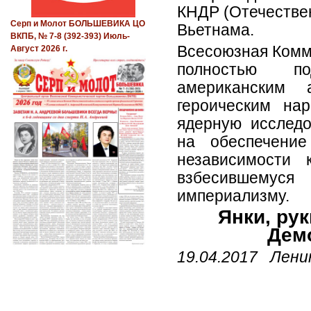
КНДР (Отечествен
Серп и Молот БОЛЬШЕВИКА ЦО
Вьетнама.
ВКПБ, № 7-8 (392-393) Июль-
Всесоюзная Комм
Август 2026 г.
полностью по
американским 
героическим на
ядерную исследо
на обеспечени
независимости 
взбесившемуся
империализму.
Янки, ру
Дем
19.04.2017 Лени