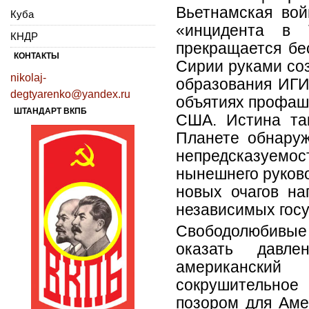
Вьетнамская вой
Куба
«инцидента в 
КНДР
прекращается бе
КОНТАКТЫ
Сирии руками со
nikolaj-
образования ИГИ
degtyarenko@yandex.ru
объятиях профаш
ШТАНДАРТ ВКПБ
США. Истина так
Планете обнару
непредсказуемо
нынешнего руков
новых очагов н
независимых госу
Свободолюбивые 
оказать давле
американски
сокрушительное
позором для Аме