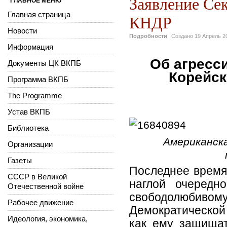
Заявление Се
ГЛАВНОЕ МЕНЮ
Главная страница
КНДР
Новости
Подробности
Создано
19 Апрель 2
Информация
Об агресс
Документы ЦК ВКПБ
Корейск
Программа ВКПБ
The Programme
Устав ВКПБ
Библиотека
Американска
Организации
Газеты
Последнее время
СССР в Великой
наглой очередн
Отечественной войне
свободолюби
Рабочее движение
Демократической 
Идеология, экономика,
как ему защищат