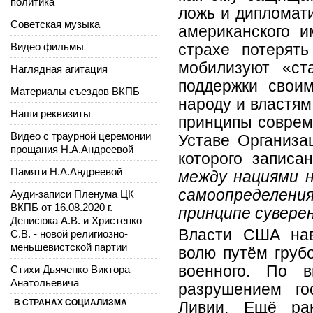
политика
ложь и дипломати
Советская музыка
американского и
Видео фильмы
страхе потерят
мобилизуют «ст
Наглядная агитация
поддержки свои
Материалы съездов ВКПБ
народу и властям
Наши реквизиты
принципы соврем
Видео с траурной церемонии
Уставе Организа
прощания Н.А.Андреевой
которого записа
Памяти Н.А.Андреевой
между нациями н
самоопределени
Ауди-записи Пленума ЦК
ВКПБ от 16.08.2020 г.
принципе суверен
Денисюка А.В. и Христенко
Власти США на
С.В. - новой религиозно-
меньшевистской партии
волю путём грубо
военного. По 
Стихи Дьяченко Виктора
Анатольевича
разрушением го
В СТРАНАХ СОЦИАЛИЗМА
Ливии. Ещё ра