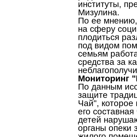
институты, пре
Мизулина.
По ее мнению
на сферу соци
плодиться ра
под видом по
семьям работ
средства за к
неблагополучи
Мониторинг "
По данным ис
защите тради
Чай", которое
его составная
детей нарушаю
органы опеки 
жилого помеще