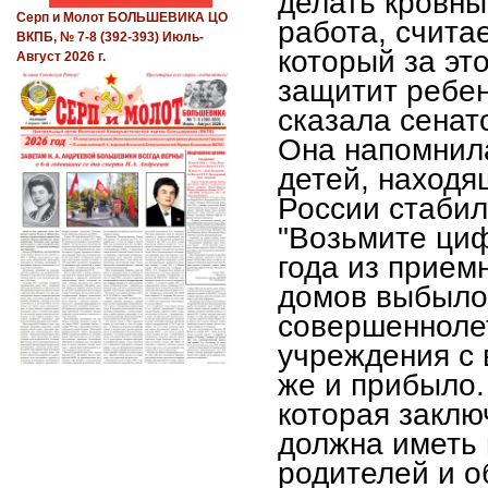
делать кровны
Серп и Молот БОЛЬШЕВИКА ЦО
работа, счита
ВКПБ, № 7-8 (392-393) Июль-
который за эт
Август 2026 г.
защитит ребен
сказала сенат
Она напомнила
детей, находя
России стабил
"Возьмите циф
года из прием
домов выбыло,
совершеннолет
учреждения с 
же и прибыло.
которая заклю
должна иметь 
родителей и 