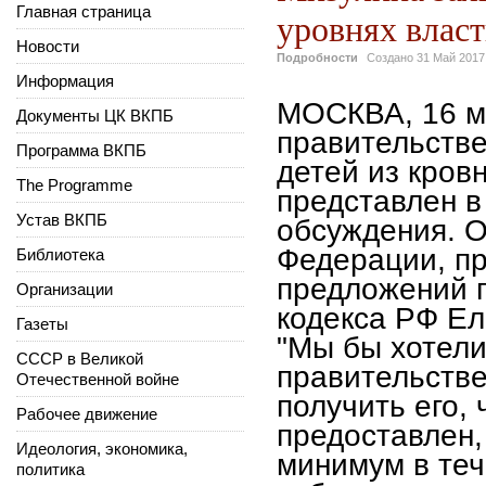
Главная страница
уровнях влас
Новости
Подробности
Создано
31 Май 2017
Информация
МОСКВА, 16 ма
Документы ЦК ВКПБ
правительстве
Программа ВКПБ
детей из кров
The Programme
представлен в
Устав ВКПБ
обсуждения. 
Федерации, пр
Библиотека
предложений 
Организации
кодекса РФ Ел
Газеты
"Мы бы хотели
СССР в Великой
правительств
Отечественной войне
получить его,
Рабочее движение
предоставлен,
Идеология, экономика,
минимум в теч
политика