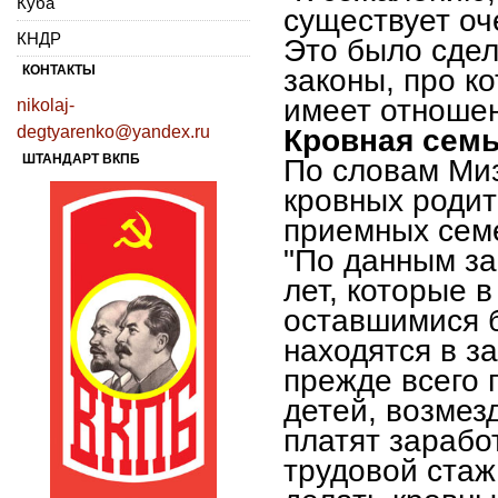
Куба
существует оч
КНДР
Это было сдел
КОНТАКТЫ
законы, про к
имеет отношен
nikolaj-
degtyarenko@yandex.ru
Кровная семь
ШТАНДАРТ ВКПБ
По словам Ми
кровных роди
приемных сем
"По данным за 
лет, которые 
оставшимися б
находятся в з
прежде всего 
детей, возмез
платят зарабо
трудовой стаж.