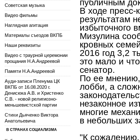
публичным док
Советская музыка
В ходе пресс
Видео фильмы
результатам н
Наглядная агитация
избыточного в
Мизулина сооб
Материалы съездов ВКПБ
кровных семей
Наши реквизиты
2016 год 3,2 т
Видео с траурной церемонии
это мало и что
прощания Н.А.Андреевой
сенатор.
Памяти Н.А.Андреевой
По ее мнению,
Ауди-записи Пленума ЦК
лобби, а слож
ВКПБ от 16.08.2020 г.
Денисюка А.В. и Христенко
законодательс
С.В. - новой религиозно-
незаконное из
меньшевистской партии
многие механ
Стихи Дьяченко Виктора
в небольших з
Анатольевича
В СТРАНАХ СОЦИАЛИЗМА
"К сожалению,