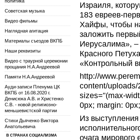
политика
Израиля, котору
Советская музыка
183 евреев-пер
Видео фильмы
Хайфы, чтобы н
Наглядная агитация
заложить первы
Материалы съездов ВКПБ
Иерусалима», – 
Наши реквизиты
Красного Петуха
Видео с траурной церемонии
«Контрольный в
прощания Н.А.Андреевой
http://www.pere
Памяти Н.А.Андреевой
content/uploads
Ауди-записи Пленума ЦК
ВКПБ от 16.08.2020 г.
sizes="(max-widt
Денисюка А.В. и Христенко
0px; margin: 0px
С.В. - новой религиозно-
меньшевистской партии
Из выступления 
Стихи Дьяченко Виктора
исполнительного
Анатольевича
В СТРАНАХ СОЦИАЛИЗМА
очага мирового 