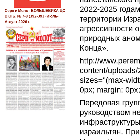
2022-2025 года
Серп и Молот БОЛЬШЕВИКА ЦО
ВКПБ, № 7-8 (392-393) Июль-
территории Изр
Август 2026 г.
агрессивности 
природных аном
Конца».
http://www.pere
content/uploads
sizes="(max-widt
0px; margin: 0px
Передовая груп
руководством не
инфраструктуры
израильтян. При