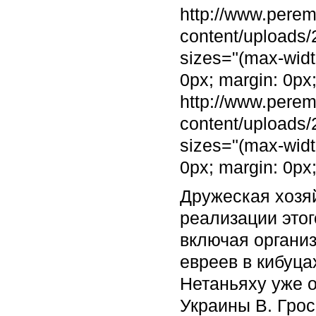
http://www.pere
content/uploads
sizes="(max-widt
0px; margin: 0px
http://www.pere
content/uploads
sizes="(max-widt
0px; margin: 0px
Дружеская хозя
реализации этог
включая органи
евреев в кибуца
Нетаньяху уже 
Украины В. Гро