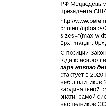
РФ Медведевым Д
президента США
http://www.pere
content/uploads
sizes="(max-widt
0px; margin: 0px
С позиции Зако
года красного п
заре нового дн
стартует в 2020
небополитиков 2
кардинальной с
знати, самой си
наследников СС