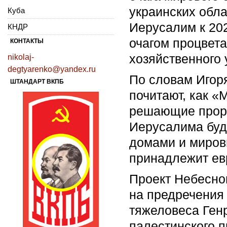
украинских обла
Куба
Иерусалим к 202
КНДР
очагом процвета
КОНТАКТЫ
хозяйственного 
nikolaj-
degtyarenko@yandex.ru
По словам Игоря
ШТАНДАРТ ВКПБ
почитают, как 
решающие проры
Иерусалима буд
домами и миров
принадлежит ев
Проект Небесног
на предречения
тяжеловеса Ген
палестинского п