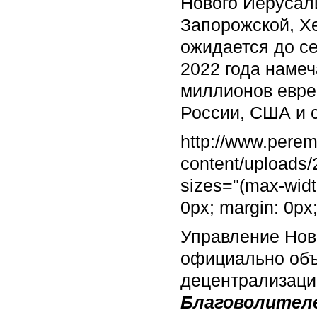
Нового Иерусал
Запорожской, Х
ожидается до се
2022 года наме
миллионов евре
России, США и 
http://www.pere
content/uploads
sizes="(max-widt
0px; margin: 0px
Управление Нов
официально объ
децентрализаци
Благоволител