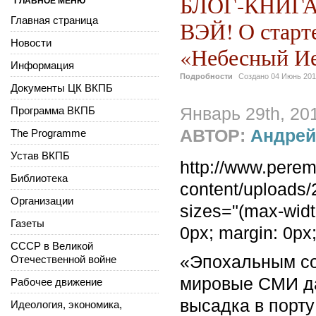
БЛОГ-КНИГА
ГЛАВНОЕ МЕНЮ
Главная страница
ВЭЙ! О старте
Новости
«Небесный И
Информация
Подробности
Создано
04 Июнь 20
Документы ЦК ВКПБ
Программа ВКПБ
Январь 29th, 2
АВТОР:
Андрей
The Programme
Устав ВКПБ
http://www.pere
Библиотека
content/uploads
Организации
sizes="(max-widt
Газеты
0px; margin: 0px
СССР в Великой
«Эпохальным со
Отечественной войне
мировые СМИ да
Рабочее движение
высадка в порт
Идеология, экономика,