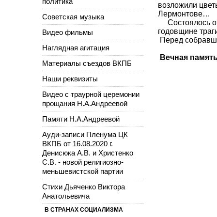
политика
возложили цветы
Лермонтове…
Советская музыка
Состоялось отк
годовщине траг
Видео фильмы
Перед собравши
Наглядная агитация
Вечная память
Материалы съездов ВКПБ
Сев
Наши реквизиты
Видео с траурной церемонии
прощания Н.А.Андреевой
Памяти Н.А.Андреевой
Ауди-записи Пленума ЦК
ВКПБ от 16.08.2020 г.
Денисюка А.В. и Христенко
С.В. - новой религиозно-
меньшевистской партии
Стихи Дьяченко Виктора
Анатольевича
В СТРАНАХ СОЦИАЛИЗМА