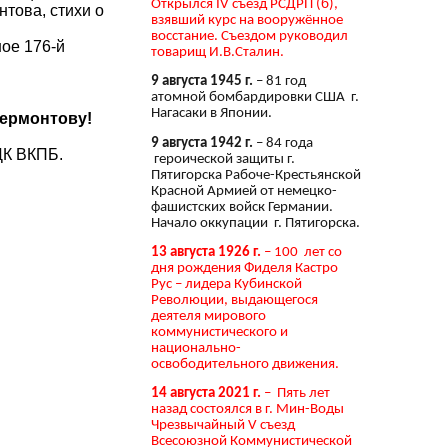
Открылся IV съезд РСДРП (б),
това, стихи о
взявший курс на вооружённое
восстание. Съездом руководил
ое 176-й
товарищ И.В.Сталин.
9 августа 1945 г.
– 81 год
атомной бомбардировки США г.
Нагасаки в Японии.
Лермонтову!
9 августа 1942 г.
– 84 года
КПБ.
героической защиты г.
Пятигорска Рабоче-Крестьянской
Красной Армией от немецко-
фашистских войск Германии.
Начало оккупации г. Пятигорска.
13 августа 1926 г.
– 100 лет со
дня рождения Фиделя Кастро
Рус – лидера Кубинской
Революции, выдающегося
деятеля мирового
коммунистического и
национально-
освободительного движения.
14 августа 2021 г.
– Пять лет
назад состоялся в г. Мин-Воды
Чрезвычайный V съезд
Всесоюзной Коммунистической