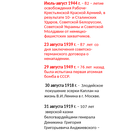
Июль-август 1944 г.
– 82 – летие
освобождения Рабоче-
Крестьянской Красной Армией, в
результате 10- и Сталинских
Ударов, Советской Белоруссии,
Советской Украины и Советской
Молдавии от немецко-
фашистских захватчиков.
23 августа 1939 г.
– 87 лет со
дня заключения советско-
германского договора о
ненападении.
29 августа 1949 г. –
76 лет назад
была испытана первая атомная
бомба в СССР.
30 августа 1918 г.
- Злодейское
покушение эсерки Каплан на
жизнь В.И.Ленина в г. Москве.
31 августа 1919 г.
– 107 лет
зверской казни
белогвардейцами генерала
Деникина Григория
Григорьевича Анджиевского –