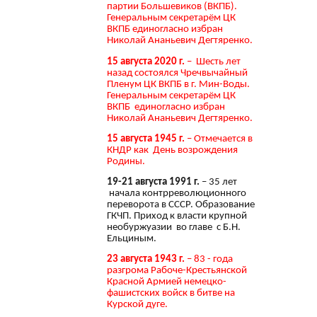
партии Большевиков (ВКПБ).
Генеральным секретарём ЦК
ВКПБ единогласно избран
Николай Ананьевич Дегтяренко.
15 августа 2020 г.
– Шесть лет
назад состоялся Чречвычайный
Пленум ЦК ВКПБ в г. Мин-Воды.
Генеральным секретарём ЦК
ВКПБ единогласно избран
Николай Ананьевич Дегтяренко.
15 августа 1945 г.
– Отмечается в
КНДР как День возрождения
Родины.
19-21 августа 1991 г.
– 35 лет
начала контрреволюционного
переворота в СССР. Образование
ГКЧП. Приход к власти крупной
необуржуазии во главе с Б.Н.
Ельциным.
23 августа 1943 г.
– 83 - года
разгрома Рабоче-Крестьянской
Красной Армией немецко-
фашистских войск в битве на
Курской дуге.