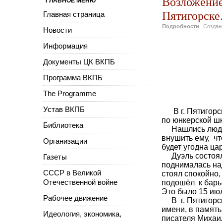
Возложение
ГЛАВНОЕ МЕНЮ
Пятигорске
Главная страница
Подробности
Созда
Новости
Информация
Документы ЦК ВКПБ
Программа ВКПБ
The Programme
Устав ВКПБ
В г. Пятигорск
по юнкерской ш
Библиотека
Нашлись люди, 
внушить ему, чт
Организации
будет угодна ца
Дуэль состоялас
Газеты
поднималась на
СССР в Великой
стоял спокойно,
Отечественной войне
подошёл к барь
Это было 15 июл
Рабочее движение
В г. Пятигорск
имени, в память
Идеология, экономика,
писателя Михаи