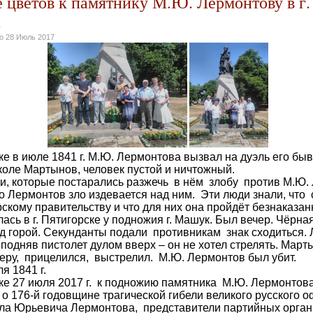
 цветов к памятнику М.Ю. Лермонтову в г.
.
но
28 Июль 2017
е в июле 1841 г. М.Ю. Лермонтова вызвал на дуэль его б
коле Мартынов, человек пустой и ничтожный.
которые постарались разжечь в нём злобу против М.Ю. 
о Лермонтов зло издевается над ним. Эти люди знали, что 
рскому правительству и что для них она пройдёт безнаказан
ь в г. Пятигорске у подножия г. Машук. Был вечер. Чёрная
д горой. Секунданты подали противникам знак сходиться.
 подняв пистолет дулом вверх – он не хотел стрелять. Мар
еру, прицелился, выстрелил. М.Ю. Лермонтов был убит.
я 1841 г.
е 27 июля 2017 г. к подножию памятника М.Ю. Лермонтова,
 о 176-й годовщине трагической гибели великого русского о
ла Юрьевича Лермонтова, представители партийных орга