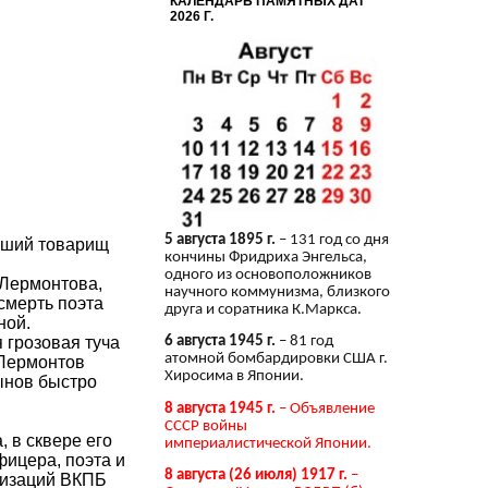
КАЛЕНДАРЬ ПАМЯТНЫХ ДАТ
2026 Г.
5 августа 1895 г.
– 131 год со дня
ывший товарищ
кончины Фридриха Энгельса,
одного из основоположников
Лермонтова,
научного коммунизма, близкого
смерть поэта
друга и соратника К.Маркса.
ной.
 грозовая туча
6 августа 1945 г.
– 81 год
атомной бомбардировки США г.
 Лермонтов
Хиросима в Японии.
тынов быстро
8 августа 1945 г.
– Объявление
СССР войны
 в сквере его
империалистической Японии.
фицера, поэта и
8 августа (26 июля) 1917 г.
–
низаций ВКПБ