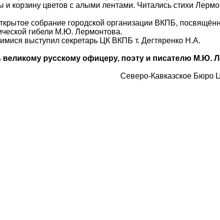
 и корзину цветов с алыми лентами. Читались стихи Лермон
рытое собрание городской организации ВКПБ, посвящённ
ической гибели М.Ю. Лермонтова.
мися выступил секретарь ЦК ВКПБ т. Дегтяренко Н.А.
 великому русскому офицеру, поэту и писателю М.Ю. 
еро-Кавказское Бюро ЦК В