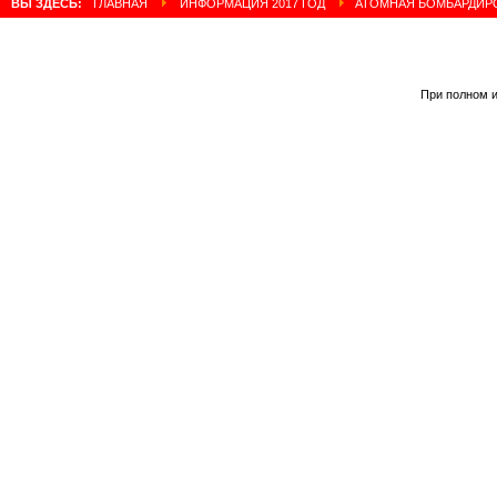
ВЫ ЗДЕСЬ:
ГЛАВНАЯ
ИНФОРМАЦИЯ 2017 ГОД
АТОМНАЯ БОМБАРДИРО
При полном и