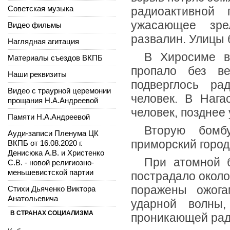
Советская музыка
радиоактивной 
ужасающее зре
Видео фильмы
развалин. Улицы 
Наглядная агитация
В Хиросиме в
Материалы съездов ВКПБ
пропало без ве
Наши реквизиты
подверглось ра
Видео с траурной церемонии
человек. В Нага
прощания Н.А.Андреевой
человек, позднее 
Памяти Н.А.Андреевой
Вторую бомб
Ауди-записи Пленума ЦК
приморский город
ВКПБ от 16.08.2020 г.
Денисюка А.В. и Христенко
При атомной 
С.В. - новой религиозно-
меньшевистской партии
пострадало около
поражены ожога
Стихи Дьяченко Виктора
Анатольевича
ударной волны,
В СТРАНАХ СОЦИАЛИЗМА
проникающей рад