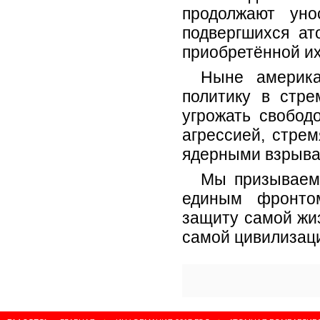
продолжают уно
подвергшихся ат
приобретённой их
Ныне америка
политику в стре
угрожать свобо
агрессией, стре
ядерными взрыва
Мы призываем
единым фронтом
защиту самой жи
самой цивилизац