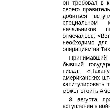
он требовал в 
своего пра­вите
добиться всту
специальном м
начальников
отмечалось:
«Вст
необходимо для
операциям на Тих
Принимавший 
бывший государ
писал:
«Накан
американских шт
капитулировать т
может стоить Аме
8 августа пр
вступлении в вой