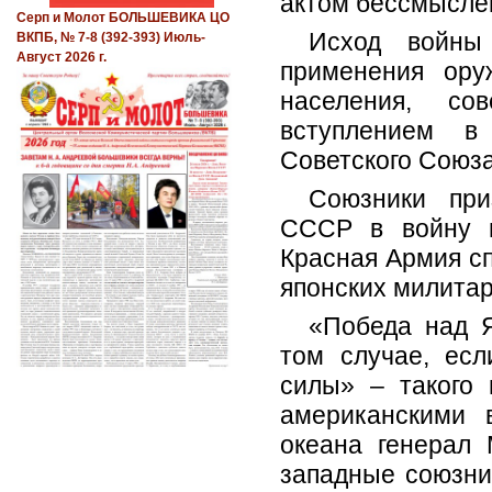
актом бессмысле
Серп и Молот БОЛЬШЕВИКА ЦО
Исход войны
ВКПБ, № 7-8 (392-393) Июль-
Август 2026 г.
применения ору
населения, со
вступлением в
Советского Союза
Союзники при
СССР в войну п
Красная Армия с
японских милитар
«Победа над 
том слу­чае, ес
силы»
– такого
американскими 
океана генерал
западные союзник