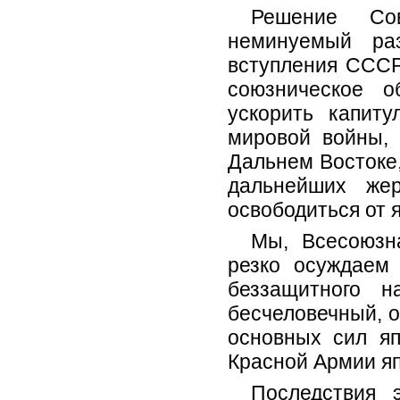
Решение Сов
неминуемый раз
вступления СССР 
союзническое о
ускорить капит
мировой войны, 
Даль­нем Востоке,
дальнейших жер
освободиться от я
Мы, Всесоюзн
резко осуждаем
беззащитного н
бесчеловечный, 
основных сил яп
Красной Армии я
Последствия 