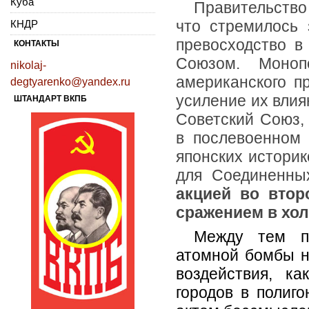
Куба
Правительство
что стремилось 
КНДР
превосходство в
КОНТАКТЫ
Союзом. Моно
nikolaj-
американского п
degtyarenko@yandex.ru
усиление их влия
ШТАНДАРТ ВКПБ
Советский Союз,
в послево­енном
японских историк
для Соединенны
акцией во втор
сражением в хол
Между тем пр
атомной бомбы н
воздействия, к
городов в полиг