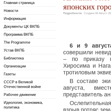
Главная страница
японских гор
Новости
Подробности
Создано
06 Август 2
Информация
Документы ЦК ВКПБ
Программа ВКПБ
The Programme
6 и 9 август
Устав ВКПБ
совершили невид
– по приказу п
Библиотека
Хиросима и Наг
Организации
тротиловым эквив
Газеты
В составе эк
СССР в Великой
Отечественной войне
августа, вме
представитель ан
Рабочее движение
Ослепительна
Идеология, экономика,
политика
взрыв потряс зем