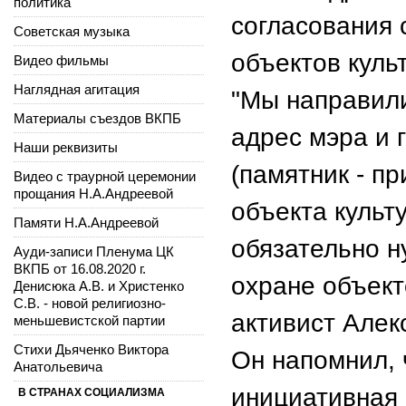
политика
согласования 
Советская музыка
объектов куль
Видео фильмы
Наглядная агитация
"Мы направили
Материалы съездов ВКПБ
адрес мэра и г
Наши реквизиты
(памятник - п
Видео с траурной церемонии
прощания Н.А.Андреевой
объекта культ
Памяти Н.А.Андреевой
обязательно н
Ауди-записи Пленума ЦК
ВКПБ от 16.08.2020 г.
охране объекто
Денисюка А.В. и Христенко
С.В. - новой религиозно-
активист Алек
меньшевистской партии
Стихи Дьяченко Виктора
Он напомнил,
Анатольевича
инициативная
В СТРАНАХ СОЦИАЛИЗМА