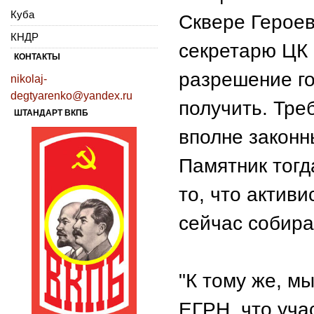
Куба
Сквере Герое
КНДР
секретарю ЦК 
КОНТАКТЫ
разрешение го
nikolaj-
degtyarenko@yandex.ru
получить. Тре
ШТАНДАРТ ВКПБ
вполне законн
Памятник тогд
то, что актив
сейчас собира
"К тому же, м
ЕГРН, что учас