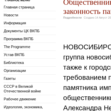
Общественник
ГЛАВНОЕ МЕНЮ
Главная страница
законность п
Новости
Подробности
Создано
14 Август 2
Информация
Документы ЦК ВКПБ
Программа ВКПБ
НОВОСИБИРСК,
The Programme
Устав ВКПБ
группа новоси
Библиотека
также к город
Организации
требованием п
Газеты
памятника имп
СССР в Великой
Отечественной войне
общественнико
Рабочее движение
Александра Не
Идеология, экономика,