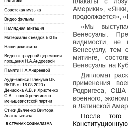
плакаты с лозу
политика
Америки», «Янки
Советская музыка
продолжается», «
Видео фильмы
«Мы выступа
Наглядная агитация
Венесуэлы. Пр
Материалы съездов ВКПБ
видимости, не 
Наши реквизиты
Венесуэлу, тем 
Видео с траурной церемонии
митинге, состо
прощания Н.А.Андреевой
Венесуэлы на Куб
Памяти Н.А.Андреевой
Дипломат раск
Ауди-записи Пленума ЦК
применения во
ВКПБ от 16.08.2020 г.
Родригеса, США
Денисюка А.В. и Христенко
С.В. - новой религиозно-
военного, эконом
меньшевистской партии
в Латинской Амер
Стихи Дьяченко Виктора
После того
Анатольевича
Конституционную
В СТРАНАХ СОЦИАЛИЗМА