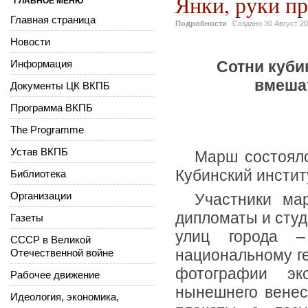
Янки, руки п
ГЛАВНОЕ МЕНЮ
Главная страница
Подробности
Создано
30 Август 2
Новости
Информация
Сотни куби
вмеша
Документы ЦК ВКПБ
Программа ВКПБ
The Programme
Устав ВКПБ
Марш состоялс
Кубинский инстит
Библиотека
Организации
Участники ма
дипломаты и студ
Газеты
улиц города 
СССР в Великой
национальному г
Отечественной войне
фотографии эк
Рабочее движение
нынешнего венес
Идеология, экономика,