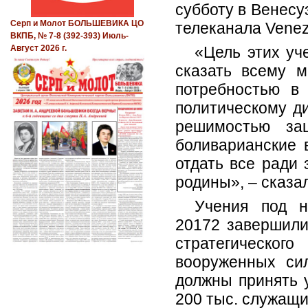
субботу в Венесу
Серп и Молот БОЛЬШЕВИКА ЦО
телеканала Venezo
ВКПБ, № 7-8 (392-393) Июль-
«Цель этих уч
Август 2026 г.
сказать всему 
потребностью в
политическому д
решимостью за
боливарианские 
отдать все ради
родины», – сказ
Учения под н
20172 завершили
стратегического
вооруженных си
должны принять у
200 тыс. служащи