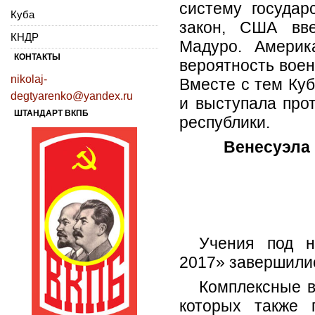
систему государ
Куба
закон, США вве
КНДР
Мадуро. Америк
КОНТАКТЫ
вероятность воен
nikolaj-
Вместе с тем Ку
degtyarenko@yandex.ru
и выступала про
ШТАНДАРТ ВКПБ
республики.
Венесуэла 
Учения под н
2017» завершилис
Комплексные в
которых также 