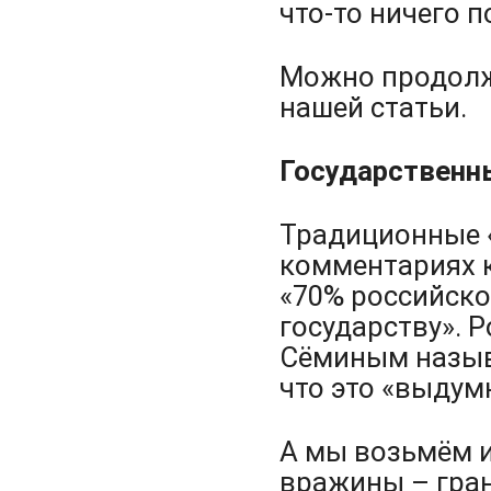
что-то ничего 
Можно продолжа
нашей статьи.
Государственн
Традиционные «
комментариях к
«70% российск
государству». Р
Сёминым называ
что это «выдум
А мы возьмём и
вражины – гра