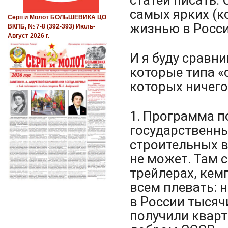
самых ярких (
Серп и Молот БОЛЬШЕВИКА ЦО
жизнью в Росси
ВКПБ, № 7-8 (392-393) Июль-
Август 2026 г.
И я буду сравн
которые типа «
которых ничего
1. Программа п
государственны
строительных в
не может. Там 
трейлерах, кемп
всем плевать: н
в России тысяч
получили кварт