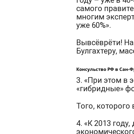
самого правите
многим экспер
уже 60%».
Вывсёврёти! На
Булгахтеру, ма
Консульство РФ в Сан-Ф
3. «При этом в
«гибридные» ф
Того, которого 
4. «К 2013 год
экономического