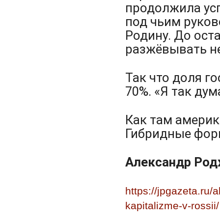
продолжила усп
под чьим руков
Родину. До ост
разжёвывать н
Так что доля г
70%. «Я так дум
Как там америк
Гибридные форм
Александр Род
https://jpgazeta.ru
kapitalizme-v-rossii/