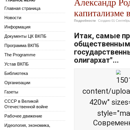
Александр Ро
ГЛАВНОЕ МЕНЮ
Главная страница
капитализме 
Новости
Подробности
Создано
01 Сентябрь
Информация
Итак, самые п
Документы ЦК ВКПБ
общественным 
Программа ВКПБ
государственны
The Programme
олигархат"...
Устав ВКПБ
Библиотека
Организации
content/uplo
Газеты
420w" sizes
СССР в Великой
Отечественной войне
style="ma
Рабочее движение
Современн
Идеология, экономика,