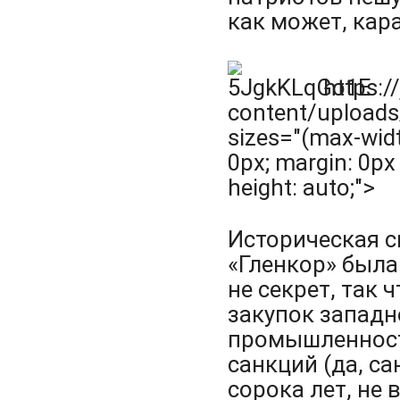
как может, кар
https:/
content/uploads
sizes="(max-widt
0px; margin: 0px 
height: auto;">
Историческая с
«Гленкор» была
не секрет, так
закупок западн
промышленност
санкций (да, с
сорока лет, не