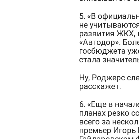
5. «В официаль
не учитываютс
развития ЖКХ, 
«Автодор». Боле
госбюджета уже
стала значител
Ну, Роджерс сле
расскажет.
6. «Еще в начал
планах резко с
всего за нескол
премьер Игорь 
Гайдаровском ф