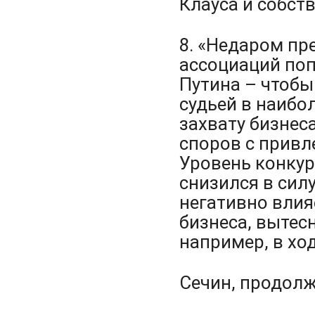
Клауса и собст
8. «Недаром пр
ассоциаций по
Путина – чтобы
судьей в наибо
захвату бизнес
споров с прив
Уровень конкур
снизился в сил
негативно влия
бизнеса, вытес
например, в ход
Сечин, продолж