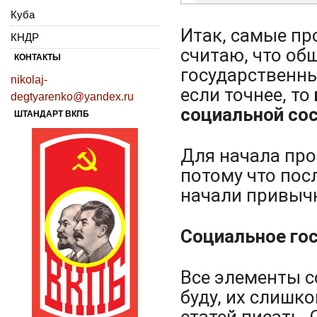
Куба
Итак, самые пр
КНДР
считаю, что об
КОНТАКТЫ
государственны
nikolaj-
если точнее, то
degtyarenko@yandex.ru
социальной со
ШТАНДАРТ ВКПБ
Для начала пр
потому что пос
начали привычн
Социальное го
Все элементы с
буду, их слишк
статей писать.