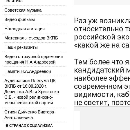
политика
Советская музыка
Раз уж возникл
Видео фильмы
относительно т
Наглядная агитация
российской эко
Материалы съездов ВКПБ
«какой же на с
Наши реквизиты
Видео с траурной церемонии
Тем более что я
прощания Н.А.Андреевой
кандидатский м
Памяти Н.А.Андреевой
наиболее эффе
Ауди-записи Пленума ЦК
современном эт
ВКПБ от 16.08.2020 г.
Денисюка А.В. и Христенко
видимости, каб
С.В. - новой религиозно-
не светит, поэт
меньшевистской партии
Стихи Дьяченко Виктора
Анатольевича
В СТРАНАХ СОЦИАЛИЗМА