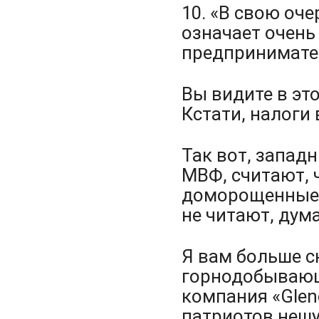
10. «В свою оч
означает очень
предпринимате
Вы видите в эт
Кстати, налоги 
Так вот, запад
МВФ, считают, 
доморощенные 
не читают, дум
Я вам больше с
горнодобывающ
компания «
Glen
патриотов неш