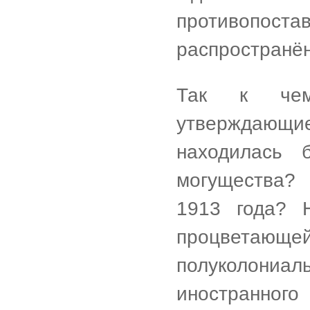
противопост
распространё
Так к чему
утверждающие,
находилась
могущества?
1913 года? 
процветающей 
полуколон
иностранног