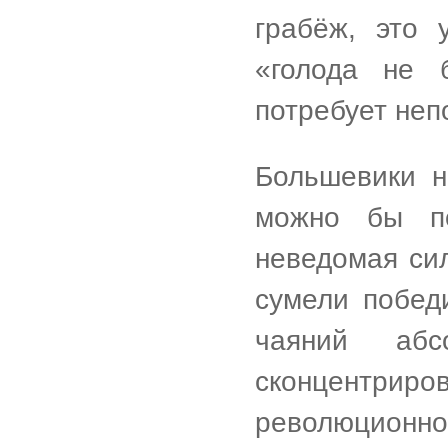
грабёж, это 
«голода не 
потребует не
Большевики н
можно бы по
неведомая си
сумели побед
чаяний абс
сконцентр
революционной