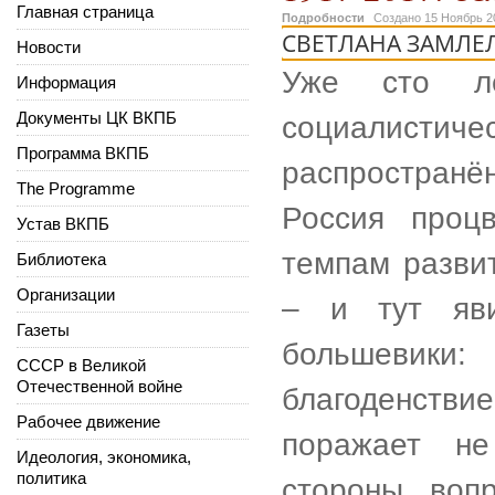
Главная страница
Подробности
Создано
15 Ноябрь 2
СВЕТЛАНА ЗАМЛЕ
Новости
Уже сто ле
Информация
Документы ЦК ВКПБ
социалист
Программа ВКПБ
распространё
The Programme
Россия процв
Устав ВКПБ
темпам разви
Библиотека
Организации
– и тут яв
Газеты
большевик
СССР в Великой
Отечественной войне
благоденст
Рабочее движение
поражает не
Идеология, экономика,
политика
стороны вопр