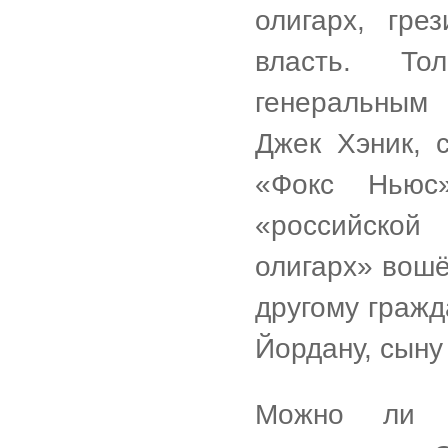
олигарх, гре
власть. То
генеральным 
Джек Хэник, 
«Фокс Ньюс
«российской
олигарх» вошё
другому граж
Йордану, сыну
Можно ли п