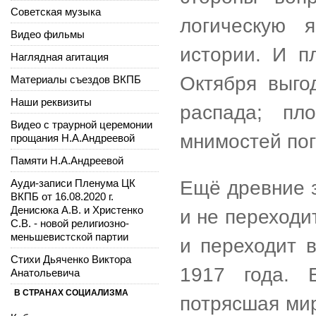
Советская музыка
логическую 
Видео фильмы
истории. И п
Наглядная агитация
Октября выго
Материалы съездов ВКПБ
Наши реквизиты
распада; пл
Видео с траурной церемонии
мнимостей пог
прощания Н.А.Андреевой
Памяти Н.А.Андреевой
Ауди-записи Пленума ЦК
Ещё древние з
ВКПБ от 16.08.2020 г.
Денисюка А.В. и Христенко
и не переходит
С.В. - новой религиозно-
меньшевистской партии
и переходит 
Стихи Дьяченко Виктора
1917 года. 
Анатольевича
В СТРАНАХ СОЦИАЛИЗМА
потрясшая ми