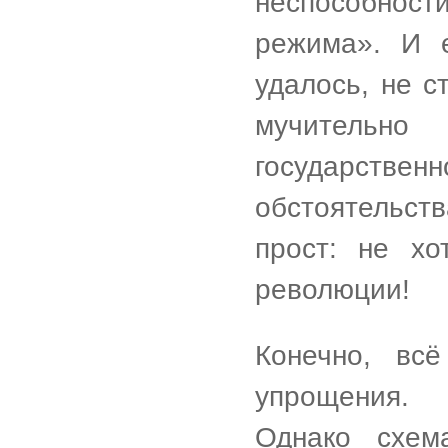
неспособност
режима». И е
удалось, не с
мучительн
государст
обстоятельств
прост: не хо
революции!
Конечно, вс
упрощения. 
Однако схем