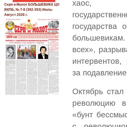
хаос, во
Серп и Молот БОЛЬШЕВИКА ЦО
ВКПБ, № 7-8 (392-393) Июль-
государствен
Август 2026 г.
государства 
большевикам.
всех», разрыв
интервентов,
за подавлени
Октябрь стал
революцию в 
«бунт бессмы
с революцио