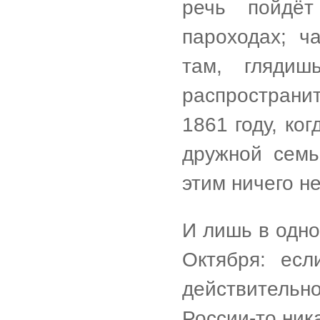
речь пойдёт
пароходах; ч
там, глядиш
распространи
1861 году, ко
дружной семь
этим ничего н
И лишь в одно
Октября: ес
действительно
России-то ник