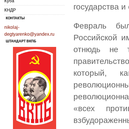
Куба
государства и
КНДР
КОНТАКТЫ
Февраль бы
nikolaj-
degtyarenko@yandex.ru
Российской и
ШТАНДАРТ ВКПБ
отнюдь не 
правительство
который, к
революци
революционна
«всех прот
взбудораженн