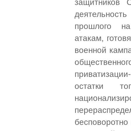
защитников 
деятельност
прошлого на
атакам, гото
военной камп
обществен
приватизации-
остатки т
национал
перераспред
бесповоротно 