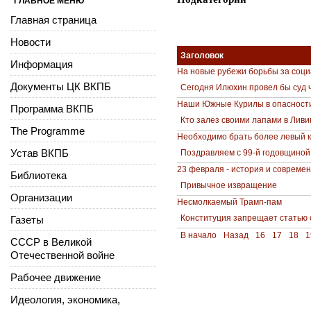
ГЛАВНОЕ МЕНЮ
Главная страница
Новости
Заголовок
Информация
На новые рубежи борьбы за соц
Документы ЦК ВКПБ
Сегодня Илюхин провел бы суд 
Наши Южные Курилы в опасност
Программа ВКПБ
Кто залез своими лапами в Лив
The Programme
Необходимо брать более левый к
Устав ВКПБ
Поздравляем с 99-й годовщиной
23 февраля - история и совреме
Библиотека
Привычное извращение
Организации
Несмолкаемый Трамп-пам
Конституция запрещает статью 
Газеты
В начало
Назад
16
17
18
1
СССР в Великой
Отечественной войне
Рабочее движение
Идеология, экономика,