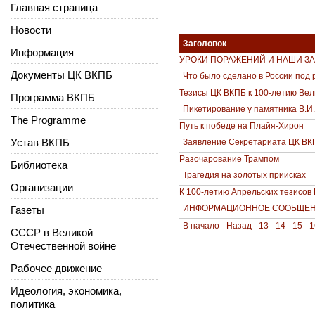
Главная страница
Новости
Заголовок
Информация
УРОКИ ПОРАЖЕНИЙ И НАШИ З
Документы ЦК ВКПБ
Что было сделано в России под 
Тезисы ЦК ВКПБ к 100-летию Вел
Программа ВКПБ
Пикетирование у памятника В.И. 
The Programme
Путь к победе на Плайя-Хирон
Устав ВКПБ
Заявление Секретариата ЦК ВК
Разочарование Трампом
Библиотека
Трагедия на золотых приисках
Организации
К 100-летию Апрельских тезисов 
ИНФОРМАЦИОННОЕ СООБЩЕНИ
Газеты
В начало
Назад
13
14
15
1
СССР в Великой
Отечественной войне
Рабочее движение
Идеология, экономика,
политика