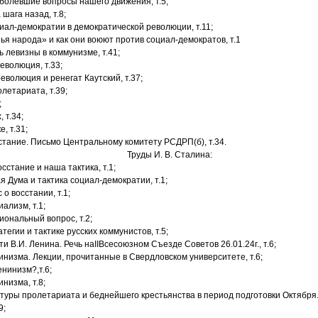
болевшие вопросы нашего движения, т.5;
 шага назад, т.8;
циал-демократии в демократической революции, т.11;
ья народа» и как они воюют против социал-демократов, т.1
 левизны в коммунизме, т.41;
еволюция, т.33;
еволюция и ренегат Каутский, т.37;
летариата, т.39;
;
 т.34;
, т.31;
стание. Письмо Центральному комитету РСДРП(б), т.34.
Труды И. В. Сталина:
стание и наша тактика, т.1;
 Дума и тактика социал-демократии, т.1;
 о восстании, т.1;
ализм, т.1;
иональный вопрос, т.2;
атегии и тактике русских коммунистов, т.5;
и В.И. Ленина. Речь на
II
Всесоюзном Съезде Советов 26.01.24г., т.6;
инизма. Лекции, прочитанные в Свердловском университете, т.6;
енинизм?,т.6;
низма, т.8;
атуры пролетариата и беднейшего крестьянства в период подготовки Октября.
9;