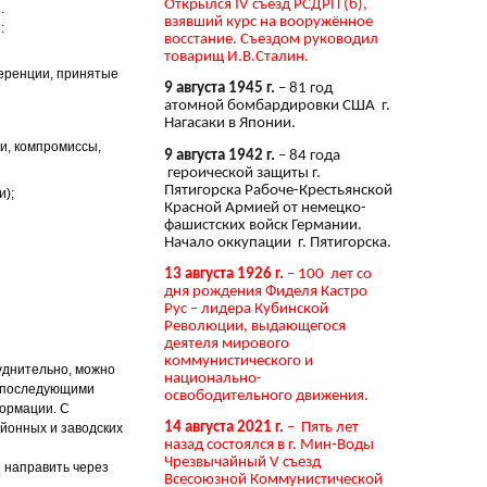
Открылся IV съезд РСДРП (б),
.
взявший курс на вооружённое
:
восстание. Съездом руководил
товарищ И.В.Сталин.
ференции, принятые
9 августа 1945 г.
– 81 год
атомной бомбардировки США г.
Нагасаки в Японии.
ки, компромиссы,
9 августа 1942 г.
– 84 года
героической защиты г.
Пятигорска Рабоче-Крестьянской
и);
Красной Армией от немецко-
фашистских войск Германии.
Начало оккупации г. Пятигорска.
13 августа 1926 г.
– 100 лет со
дня рождения Фиделя Кастро
Рус – лидера Кубинской
Революции, выдающегося
деятеля мирового
коммунистического и
уднительно, можно
национально-
с последующими
освободительного движения.
ормации. С
14 августа 2021 г.
– Пять лет
йонных и заводских
назад состоялся в г. Мин-Воды
Чрезвычайный V съезд
 направить через
Всесоюзной Коммунистической