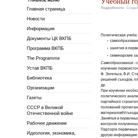
Учебный год
ГЛАВНОЕ МЕНЮ
Подробности
Созда
Главная страница
Новости
Информация
Политическая учеба 
Документы ЦК ВКПБ
самообразован
Программа ВКПБ
занятия в перв
семинарские за
The Programme
Самообразование –
Устав ВКПБ
изучение первоисточ
Ф. Энгельса, В.И. С
Библиотека
решений съездов, пл
др.
Организации
При изучении необх
политического анали
Газеты
партийного строител
СССР в Великой
положений прочитан
Отечественной войне
материалов
IV
съезда
Занятия в первичны
Рабочее движение
контроля полученных
Парторги первичных 
Идеология, экономика,
другую информацию. 