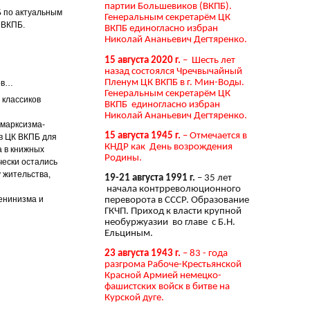
партии Большевиков (ВКПБ).
Б по актуальным
Генеральным секретарём ЦК
 ВКПБ.
ВКПБ единогласно избран
Николай Ананьевич Дегтяренко.
15 августа 2020 г.
– Шесть лет
назад состоялся Чречвычайный
Пленум ЦК ВКПБ в г. Мин-Воды.
ов…
Генеральным секретарём ЦК
 классиков
ВКПБ единогласно избран
Николай Ананьевич Дегтяренко.
 марксизма-
15 августа 1945 г.
– Отмечается в
 в ЦК ВКПБ для
КНДР как День возрождения
а в книжных
Родины.
чески остались
 жительства,
19-21 августа 1991 г.
– 35 лет
начала контрреволюционного
енинизма и
переворота в СССР. Образование
ГКЧП. Приход к власти крупной
необуржуазии во главе с Б.Н.
Ельциным.
23 августа 1943 г.
– 83 - года
разгрома Рабоче-Крестьянской
Красной Армией немецко-
фашистских войск в битве на
Курской дуге.