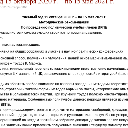
 15 октября 2020 г. – по 15 мая 2021 г.
но
12 Сентябрь 2020
Учебный год 15 октября 2020 г. – по 15 мая 2021 г.
Методические рекомендации
По проведению политической учебы членов ВКПБ
коммунистов и сочувствующих строится по трем направления:
ие
ичных парторганизациях
нятия на общих собраниях и участие в научно-практических конференциях
основной способ получения и углубления знаний основ марксизма-ленинизма.
ников – трудов К. Маркса,
талина, минимальный перечень которых приведем ниже; изучение важнейших 
енумов ЦК, заявлений ЦК, ознакомление с периодической литературой (газеты
одимо обратить особое внимание на вопросы овладения методами теоретичес
за, стратегии и тактики форм и методов борьбы за массы, исторического опы
ьства в большевистской партии. При изучении трудов полезно конспектиров
ного материала. Особенностью политучебы данного периода является изуче
 ВКПБ.
х парторганизациях
строятся в виде читки материалов, сообщений, докладов
 знаний под руководством парторга или руководителя политучебы по утверж
организаций на каждом партийном собрании доводят до членов партии нову
На занятиях важно приложить полученные значения к текущему моменту, исп