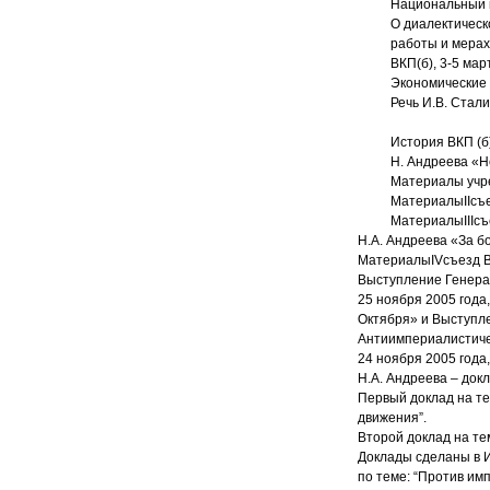
Национальный в
О диалектическ
работы и мерах
ВКП(б), 3-5 март
Экономические 
Речь И.В. Стал
История ВКП (б).
Н. Андреева «Н
Материалы учре
Материалы
II
съе
Материалы
III
съ
Н.А. Андреева «За б
Материалы
IV
съезд В
Выступление Генера
25 ноября 2005 года
Октября» и Выступл
Антиимпериалистиче
24 ноября 2005 года
Н.А. Андреева – док
Первый доклад на т
движения”.
Второй доклад на тем
Доклады сделаны в И
по теме: “Против им