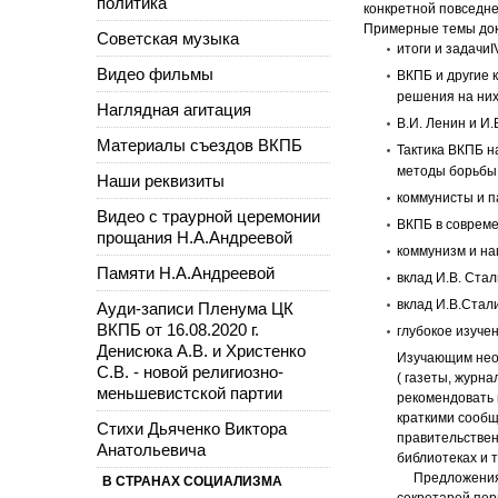
политика
конкретной повседне
Примерные темы докл
Советская музыка
итоги и задачи
I
Видео фильмы
ВКПБ и другие 
решения на них
Наглядная агитация
В.И. Ленин и И
Материалы съездов ВКПБ
Тактика ВКПБ н
методы борьбы, 
Наши реквизиты
коммунисты и п
Видео с траурной церемонии
ВКПБ в совреме
прощания Н.А.Андреевой
коммунизм и на
Памяти Н.А.Андреевой
вклад И.В. Стал
вклад И.В.Стал
Ауди-записи Пленума ЦК
ВКПБ от 16.08.2020 г.
глубокое изуче
Денисюка А.В. и Христенко
Изучающим нео
С.В. - новой религиозно-
( газеты, журн
меньшевистской партии
рекомендовать 
краткими сообщ
Стихи Дьяченко Виктора
правительствен
Анатольевича
библиотеках и т
Предложения, 
В СТРАНАХ СОЦИАЛИЗМА
секретарей пер