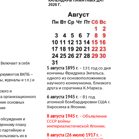
КАЛЕНДАРЬ ПАМЯТНЫХ ДАТ
2026 Г.
 Включает в себя
5 августа 1895 г.
– 131 год со дня
кончины Фридриха Энгельса,
документов ВКПБ –
одного из основоположников
, журналы и т.п.) и
научного коммунизма, близкого
друга и соратника К.Маркса.
кого и
та организационного
6 августа 1945 г.
– 81 год
атомной бомбардировки США г.
ание основных
Хиросима в Японии.
ние
8 августа 1945 г.
– Объявление
, обсуждения и
СССР войны
денному плану.
империалистической Японии.
ю партийную и
8 августа (26 июля) 1917 г.
–
ользовать их в