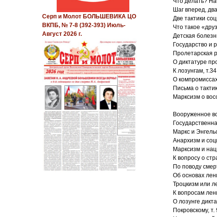
Что делать? На
Шаг вперед, два
Серп и Молот БОЛЬШЕВИКА ЦО
Две тактики со
ВКПБ, № 7-8 (392-393) Июль-
Что такое «друз
Август 2026 г.
Детская болезнь
Государство и р
Пролетарская р
О диктатуре про
К лозунгам, т.34
О компромиссах,
Письма о тактике
Марксизм о вос
Вооруженное вос
Государственная
Маркс и Энгельс
Анархизм и соци
Марксизм и нац
К вопросу о стр
По поводу смерт
Об основах лен
Троцкизм или л
К вопросам лени
О лозунге дикт
Покровскому, т. 