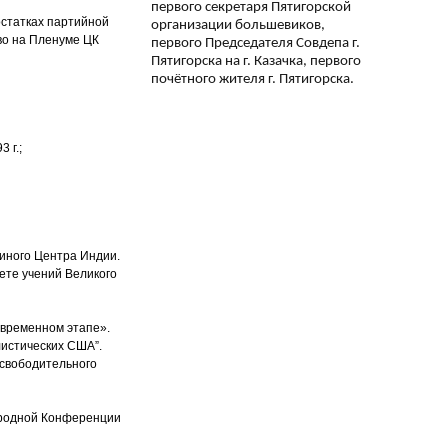
первого секретаря Пятигорской
остатках партийной
организации большевиков,
во на Пленуме ЦК
первого Председателя Совдепа г.
Пятигорска на г. Казачка, первого
почётного жителя г. Пятигорска.
 г.;
иного Центра Индии.
вете учений Великого
овременном этапе».
листических США”.
освободительного
народной Конференции