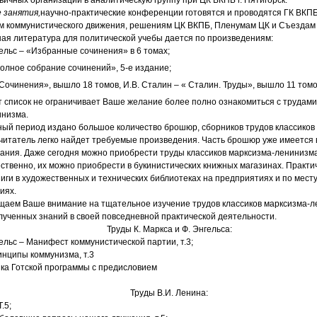
занятия,
научно-практические конференции готовятся и проводятся ГК ВКП
м коммунистического движения, решениям ЦК ВКПБ, Пленумам ЦК и Съездам
я литература для политической учебы дается по произведениям:
гельс – «Избранные сочинения» в 6 томах;
Полное собрание сочинений», 5-е издание;
«Сочинения», вышло 18 томов, И.В. Сталин – « Сталин. Труды»
,
вышло 11 том
список не ограничивает Ваше желание более полно ознакомиться с трудами
инизма.
 период издано большое количество брошюр, сборников трудов классиков
 читатель легко найдет требуемые произведения. Часть брошюр уже имеется
ания. Даже сегодня можно приобрести труды классиков марксизма-ленинизм
ественно, их можно приобрести в букинистических книжных магазинах. Практи
иги в художественных и технических библиотеках на предприятиях и по месту
иях.
аем Ваше внимание на тщательное изучение трудов классиков марксизма-л
ученных знаний в своей повседневной практической деятельности.
Труды К. Маркса и Ф. Энгельса:
гельс – Манифест коммунистической партии, т.3;
инципы коммунизма, т.3
тика Готской программы с предисловием
Труды В.И. Ленина:
.5;