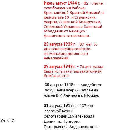
Июль-август 1944 г.
– 82 – летие
освобождения Рабоче-
Крестьянской Красной Армией, в
результате 10- и Сталинских
Ударов, Советской Белоруссии,
Советской Украины и Советской
Молдавии от немецко-
фашистских захватчиков.
23 августа 1939 г.
– 87 лет со
дня заключения советско-
германского договора о
ненападении.
29 августа 1949 г. –
76 лет назад
была испытана первая атомная
бомба в СССР.
30 августа 1918 г.
- Злодейское
покушение эсерки Каплан на
жизнь В.И.Ленина в г. Москве.
31 августа 1919 г.
– 107 лет
зверской казни
белогвардейцами генерала
 Ответ С.
Деникина Григория
Григорьевича Анджиевского –