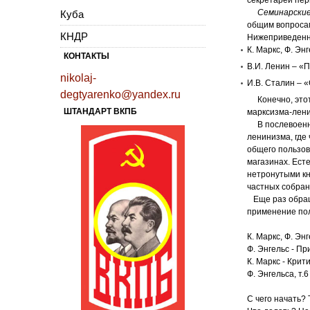
Семинарские 
Куба
общим вопроса
КНДР
Нижеприведенна
К. Маркс, Ф. Эн
КОНТАКТЫ
В.И. Ленин – «
nikolaj-
И.В. Сталин – 
degtyarenko@yandex.ru
Конечно, этот 
ШТАНДАРТ ВКПБ
марксизма-лен
В послевоенный
ленинизма, где
общего пользов
магазинах. Ест
нетронутыми кн
частных собран
Еще раз обращ
применение пол
К. Маркс, Ф. Эн
Ф. Энгельс - Пр
К. Маркс - Кри
Ф. Энгельса, т.6
С чего начать? Т