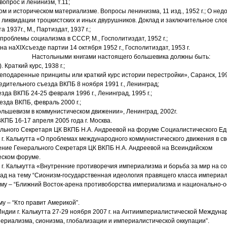
опрос и ленинизм, т.11;
ом и историческом материализме. Вопросы ленинизма, 11 изд., 1952 г.; О нед
 ликвидации троцкистских и иных двурушников. Доклад и заключительное сло
а 1937г., М., Партиздат, 1937 г.;
проблемы социализма в СССР, М., Госполитиздат, 1952 г.;
ина на
XIX
съезде партии 14 октября 1952 г., Госполитиздат, 1953 г.
Настольными книгами настоящего большевика должны быть:
 Краткий курс, 1938 г.;
еподаренные принципы или краткий курс истории перестройки», Саранск, 1993
дительного съезда ВКПБ 8 ноября 1991 г., Ленинград;
зда ВКПБ 24-25 февраля 1996 г., Ленинград, 1995 г.;
езда ВКПБ, февраль 2000 г.;
ольшевизм в коммунистическом движении», Ленинград, 2002г.
КПБ 16-17 апреля 2005 года г. Москва.
льного Секретаря ЦК ВКПБ Н.А. Андреевой на форуме Социалистического Ед
, г. Калькутта «О проблемах международного коммунистического движения в с
ение Генерального Секретаря ЦК ВКПБ Н.А. Андреевой на Всеиндийском
ском форуме.
, г. Калькутта «Внутренние противоречия империализма и борьба за мир на с
лад на тему “Сионизм-государственная идеология правящего класса империа
ему – “Ближний Восток-арена противоборства империализма и национально-
у – “Кто правит Америкой”.
ндии г. Калькутта 27-29 ноября 2007 г. на Антиимпериалистической Между
периализма, сионизма, глобализации и империалистической оккупации”.