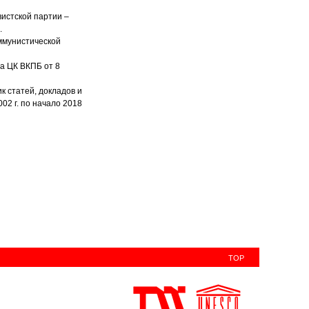
истской партии –
.
ммунистической
а ЦК ВКПБ от 8
 статей, докладов и
02 г. по начало 2018
TOP