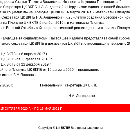
. Андреева Статья “Памяти Владимира Ивановича Клушина Посвящается”
о Секретаря ЦК ВКПБ Н.А. Андреевой « Нерушимое единство нашей большев
бе за социализм!» на Пленуме ЦК ВКПБ 16 марта 2016 г. и материалы Пленума
 Секретаря ЦК ВКПБ Н.А. Андреевой « К 25 - летию создания Всесоюзной Ко
 на Пленуме ЦК ВКПБ 5 ноября 2016 г. и материалы Пленума.
тию Великой Октябрьской социалистической революции» - материалы Пленум
 «Будущее за социализмом». Настоящее издание представляет собой сборник
ьного секретаря ЦК ВКПБ и документов ЦК ВКПБ, относящихся к периоду с 20
К ВКПБ от 8 апреля 2017 г.
ЦК ВКПБ от 11 февраля 2018 г.
К ВКПБ от 22 декабря 2019 г.
ного Пленума ЦК ВКПБ от 15 августа 2020 г., прошедшего
ее имени В.М.Янгазова.
нтябрь 2020 г. Генеральный секретарь ЦК ВКПБ,
 Дегтяренко.
5 ОКТЯБРЯ 2020 Г. – ПО 15 МАЯ 2021 Г.
Copyright ©
ЦК ВКПБ
! Все права защищены.