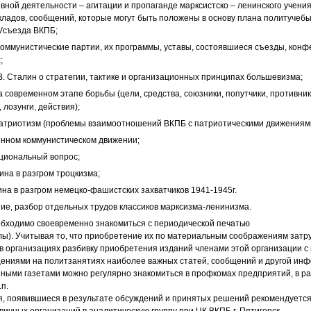
вной деятельности – агитации и пропаганде марксистско – ленинского учения
адов, сообщений, которые могут быть положены в основу плана политучебы
V
съезда ВКПБ;
коммунистические партии, их программы, уставы, состоявшиеся съезды, кон
;
.В. Сталин о стратегии, тактике и организационных принципах большевизма;
а современном этапе борьбы (цели, средства, союзники, попутчики, противни
лозунги, действия);
атриотизм (проблемы взаимоотношений ВКПБ с патриотическими движениям
нном коммунистическом движении;
циональный вопрос;
ина в разгром троцкизма;
ина в разгром немецко-фашистских захватчиков 1941-1945г.
ние, разбор отдельных трудов классиков марксизма-ленинизма.
бходимо своевременно знакомиться с периодической печатью
алы). Учитывая то, что приобретение их по материальным соображениям затр
в организациях разбивку приобретения изданий членами этой организации 
ениями на политзанятиях наиболее важных статей, сообщений и другой инф
ными газетами можно регулярно знакомиться в профкомах предприятий, в ра
.п.
появившиеся в результате обсуждений и принятых решений рекомендуется
вичных организаций в аналитическую группу при ЦК ВКПБ г. Пятигорск.