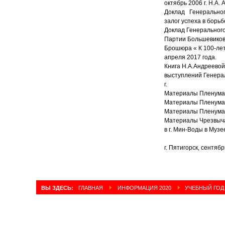
октябрь 2006 г. Н.А
Доклад Генеральног
залог успеха в борь
Доклад Генерального
Партии Большевиков»
Брошюра « К 100-ле
апреля 2017 года.
Книга Н.А.Андреевой
выступлений Генерал
г.
Материалы Пленума Ц
Материалы Пленума 
Материалы Пленума Ц
Материалы Чрезвычай
в г. Мин-Воды в Муз
г. Пятигорск, се
Н.А.
ВЫ ЗДЕСЬ:
ГЛАВНАЯ
ИНФОРМАЦИЯ 2020
УЧЕБНЫЙ ГОД 1