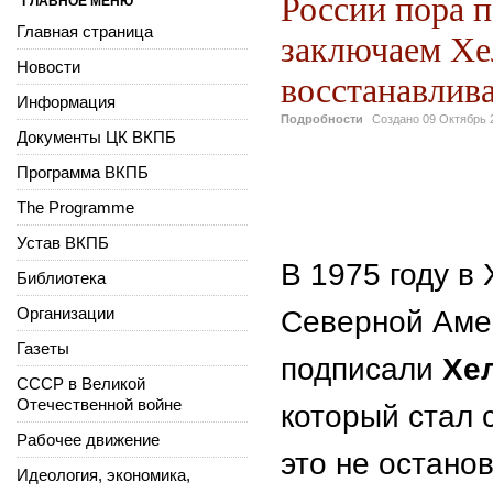
России пора п
ГЛАВНОЕ МЕНЮ
Главная страница
заключаем Хе
Новости
восстанавлив
Информация
Подробности
Создано
09 Октябрь 
Документы ЦК ВКПБ
Валерий 
Программа ВКПБ
Валерий А
The Programme
Устав ВКПБ
В 1975 году в
Библиотека
Организации
Северной Аме
Газеты
подписали
Хе
СССР в Великой
Отечественной войне
который стал 
Рабочее движение
это не остано
Идеология, экономика,