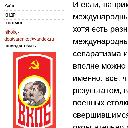
И если, напри
Куба
международных
КНДР
КОНТАКТЫ
хотя есть раз
nikolaj-
degtyarenko@yandex.ru
международных
ШТАНДАРТ ВКПБ
сепаратизма 
вполне можно 
именно: все, 
результатом, 
военных столк
свершившимся.
окончательно 