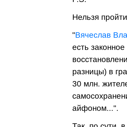
Нельзя пройти
"
Вячеслав Вл
есть законное
восстановлени
разницы) в гр
30 млн. жител
самосохранени
айфоном...".
Так, по сути,