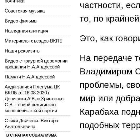
политика
частности, ес
Советская музыка
то, по крайней
Видео фильмы
Наглядная агитация
Это, как говор
Материалы съездов ВКПБ
Наши реквизиты
На передаче т
Видео с траурной церемонии
прощания Н.А.Андреевой
Владимиром С
Памяти Н.А.Андреевой
проблемы, сво
Ауди-записи Пленума ЦК
ВКПБ от 16.08.2020 г.
мир или добра
Денисюка А.В. и Христенко
С.В. - новой религиозно-
Карабаха подн
меньшевистской партии
Стихи Дьяченко Виктора
подобных терр
Анатольевича
В СТРАНАХ СОЦИАЛИЗМА