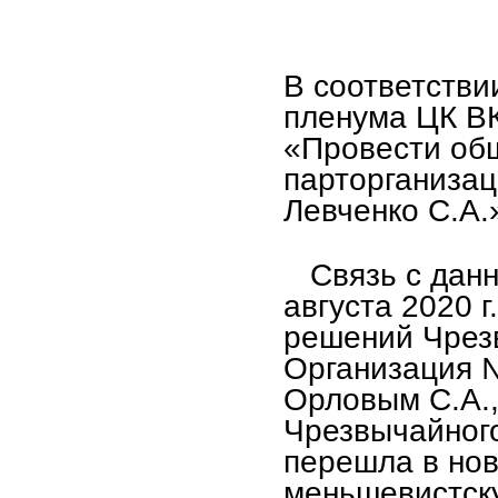
В соответстви
пленума ЦК ВК
«Провести об
парторганизац
Левченко С.А.
Связь с данны
августа 2020 
решений Чрез
Организация №
Орловым С.А.,
Чрезвычайног
перешла в нов
меньшевистск