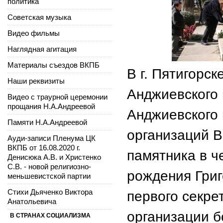
политика
Советская музыка
Видео фильмы
Наглядная агитация
Материалы съездов ВКПБ
В г. Пятигорске
Наши реквизиты
Анджиевского н
Видео с траурной церемонии
прощания Н.А.Андреевой
Анджиевского
Памяти Н.А.Андреевой
организаций 
Ауди-записи Пленума ЦК
ВКПБ от 16.08.2020 г.
памятника в ч
Денисюка А.В. и Христенко
С.В. - новой религиозно-
рождения Григ
меньшевистской партии
Стихи Дьяченко Виктора
первого секре
Анатольевича
организации б
В СТРАНАХ СОЦИАЛИЗМА