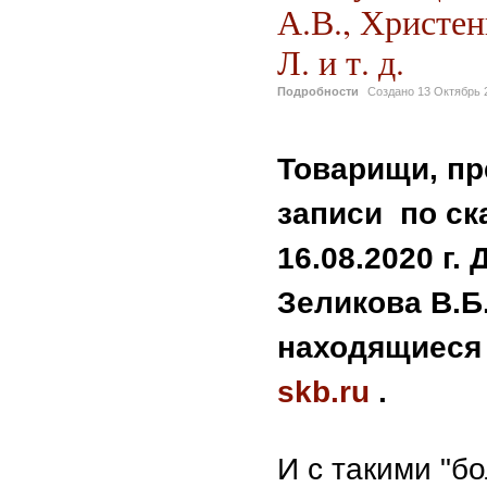
А.В., Христен
Л. и т. д.
Подробности
Создано
13 Октябрь 
Товарищи, пр
записи по ск
16.08.2020 г.
Зеликова В.Б.
находящиеся 
skb.ru
.
И с такими "б