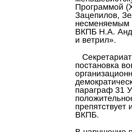
Программой (Х
Зацепилов, Зе
несменяемым 
ВКПБ Н.А. Анд
и ветрил».
Секретариат 
постановка в
организацион
демократическ
параграф 31 У
положительное
препятствует 
ВКПБ.
В нарушение п