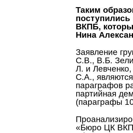
Таким образо
поступились
ВКПБ, которы
Нина Алексан
Заявление гру
С.В., В.Б. Зе
Л. и Левченко
С.А., являютс
параграфов р
партийная дем
(параграфы 10,
Проанализиро
«Бюро ЦК ВКП