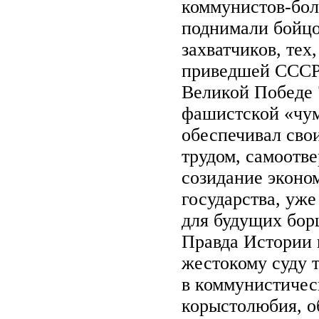
коммунистов-боль
поднимали бойцо
захватчиков, тех
приведшей СССР
Великой Победе 7
фашистской «чум
обеспечивал сво
трудом, самоотв
созидание эконо
государства, уже
для будущих бор
Правда Истории в
жестокому суду т
в коммунистичес
корыстолюбия, о