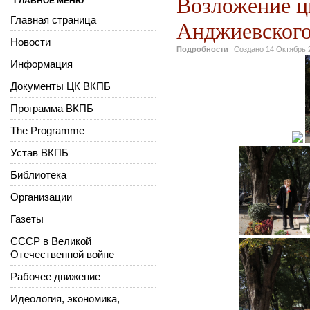
Возложение цв
ГЛАВНОЕ МЕНЮ
Главная страница
Анджиевского 
Новости
Подробности
Создано
14 Октябрь 
Информация
Документы ЦК ВКПБ
Программа ВКПБ
The Programme
Устав ВКПБ
Библиотека
Организации
Газеты
СССР в Великой
Отечественной войне
Рабочее движение
Идеология, экономика,