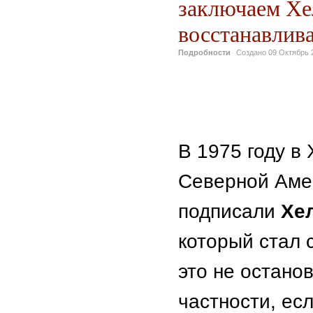
заключаем Хе
восстанавлив
Подробности
Создано
09 Октябрь 
Валерий 
Валерий А
В 1975 году в
Северной Аме
подписали
Хе
который стал 
это не остано
частности, ес