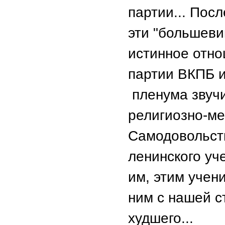
партии... Пос
эти "большеви
истинное отнош
партии ВКПБ и
пленума звучи
религиозно-ме
Самодовольств
ленинского уче
им, этим учен
ним с нашей с
худшего...