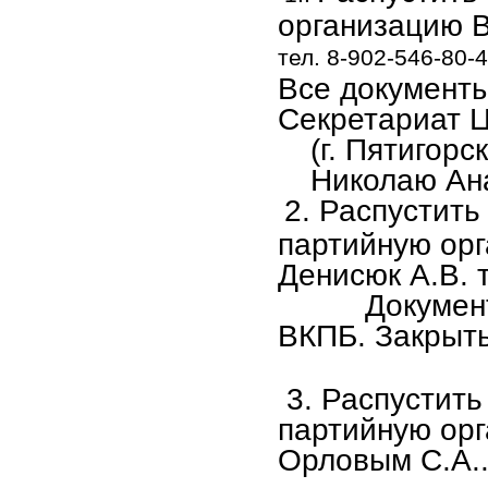
организацию В
тел. 8-902-546-80-4
Все документы
Секретариат 
(г. Пятигорс
Николаю Ан
2. Распустит
партийную ор
Денисюк А.В. 
Документы и
ВКПБ. Закрыть
3. Распустить
партийную ор
Орловым С.А..