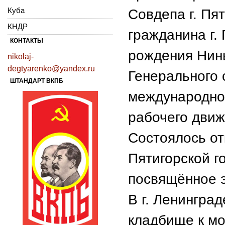
Куба
Совдепа г. Пят
КНДР
гражданина г.
КОНТАКТЫ
рождения Нин
nikolaj-
degtyarenko@yandex.ru
Генерального
ШТАНДАРТ ВКПБ
международног
рабочего дви
Состоялось о
Пятигорской г
посвящённое э
В г. Ленингра
кладбище к мо