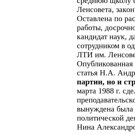
среднюю щколу с
Ленсовета, закон
Оставлена по ра
работы, досрочн
кандидат наук, 
сотрудником в о
ЛТИ им. Ленсове
Опубликованная в
статья Н.А. Андр
партии, но и ст
марта 1988 г. с
преподавательск
вынуждена была 
политической де
Нина Александро