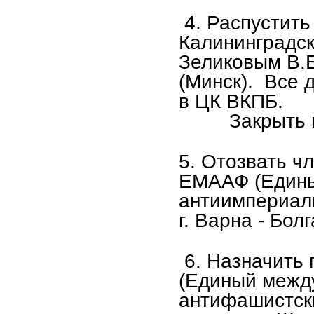
4. Распустить
Калининградск
Зеликовым В.Б.
(Минск).
Все д
в ЦК ВКПБ.
Закрыть га
5.
Отозвать чл
ЕМААФ (Един
антиимпериал
г. Варна - Бол
6
. Назначить
(Единый межд
антифашистски