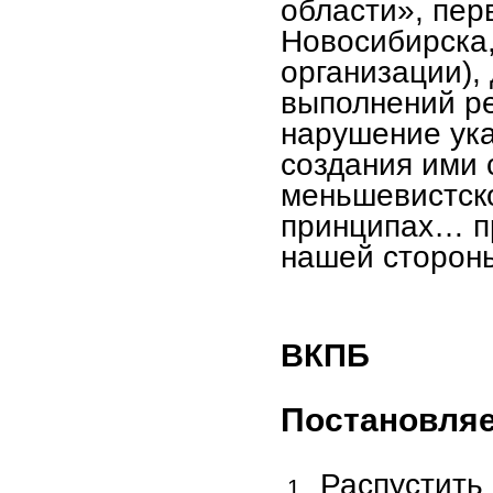
области», пер
Новосибирска,
организации),
выполнений р
нарушение ука
создания ими 
меньшевистск
принципах… пр
нашей сторон
ВКПБ
Постановля
Распустить
1..