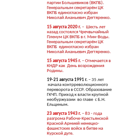
партии Большевиков (ВКПБ).
Генеральным секретарём ЦК
ВКПБ единогласно избран
Николай Ананьевич Дегтяренко.
15 августа 2020 г.
– Шесть лет
назад состоялся Чречвычайный
Пленум ЦК ВКПБ в г. Мин-Воды.
Генеральным секретарём ЦК
ВКПБ единогласно избран
Николай Ананьевич Дегтяренко.
15 августа 1945 г.
– Отмечается в
КНДР как День возрождения
Родины.
19-21 августа 1991 г.
– 35 лет
начала контрреволюционного
переворота в СССР. Образование
ГКЧП. Приход к власти крупной
необуржуазии во главе с Б.Н.
Ельциным.
23 августа 1943 г.
– 83 - года
разгрома Рабоче-Крестьянской
Красной Армией немецко-
фашистских войск в битве на
Курской дуге.