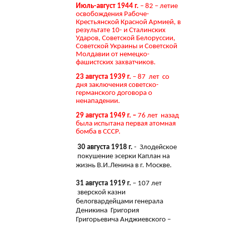
Июль-август 1944 г.
– 82 – летие
освобождения Рабоче-
Крестьянской Красной Армией, в
результате 10- и Сталинских
Ударов, Советской Белоруссии,
Советской Украины и Советской
Молдавии от немецко-
фашистских захватчиков.
23 августа 1939 г.
– 87 лет со
дня заключения советско-
германского договора о
ненападении.
29 августа 1949 г. –
76 лет назад
была испытана первая атомная
бомба в СССР.
30 августа 1918 г.
- Злодейское
покушение эсерки Каплан на
жизнь В.И.Ленина в г. Москве.
31 августа 1919 г.
– 107 лет
зверской казни
белогвардейцами генерала
Деникина Григория
Григорьевича Анджиевского –