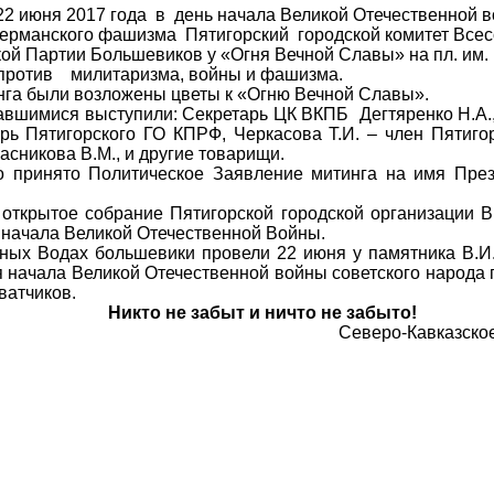
 22 июня 2017 года
в день начала Великой Отечественной в
германского фашизма
Пятигорский городской комитет Все
ой Партии Большевиков у «Огня Вечной Славы» на пл. им. 
против
милитаризма, войны и фашизма.
нга были возложены цветы к «Огню Вечной Славы».
вшимися выступили: Секретарь ЦК ВКПБ Дегтяренко Н.А.,
рь Пятигорского ГО КПРФ, Черкасова Т.И. – член Пятиго
расникова В.М., и другие товарищи.
о принято Политическое Заявление митинга на имя През
 открытое собрание Пятигорской городской организации 
 начала Великой Отечественной Войны.
ных Водах большевики провели 22 июня у памятника В.И
я начала Великой Отечественной войны советского народа 
ватчиков.
Никто не забыт и ничто не забыто!
Северо-Кавказско