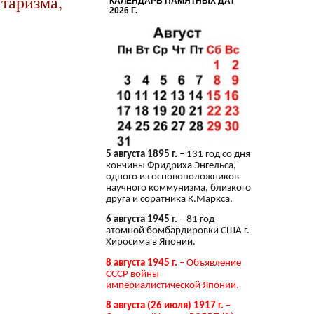
итаризма,
КАЛЕНДАРЬ ПАМЯТНЫХ ДАТ
2026 Г.
5 августа 1895 г.
– 131 год со дня
кончины Фридриха Энгельса,
одного из основоположников
научного коммунизма, близкого
друга и соратника К.Маркса.
6 августа 1945 г.
– 81 год
атомной бомбардировки США г.
Хиросима в Японии.
8 августа 1945 г.
– Объявление
СССР войны
империалистической Японии.
8 августа (26 июля) 1917 г.
–