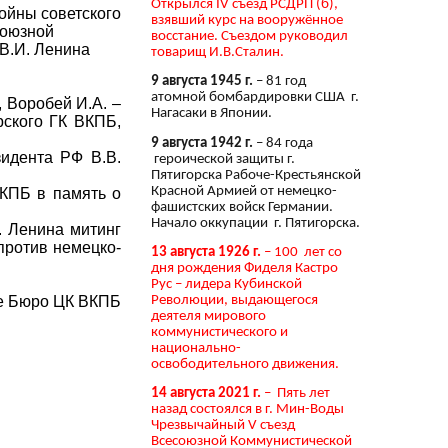
Открылся IV съезд РСДРП (б),
ойны советского
взявший курс на вооружённое
союзной
восстание. Съездом руководил
В.И. Ленина
товарищ И.В.Сталин.
9 августа 1945 г.
– 81 год
атомной бомбардировки США г.
 Воробей И.А. –
Нагасаки в Японии.
рского ГК ВКПБ,
9 августа 1942 г.
– 84 года
идента РФ В.В.
героической защиты г.
Пятигорска Рабоче-Крестьянской
Красной Армией от немецко-
ВКПБ в память о
фашистских войск Германии.
Начало оккупации г. Пятигорска.
. Ленина митинг
против немецко-
13 августа 1926 г.
– 100 лет со
дня рождения Фиделя Кастро
Рус – лидера Кубинской
Революции, выдающегося
е Бюро ЦК ВКПБ
деятеля мирового
коммунистического и
национально-
освободительного движения.
14 августа 2021 г.
– Пять лет
назад состоялся в г. Мин-Воды
Чрезвычайный V съезд
Всесоюзной Коммунистической