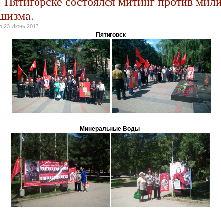
. Пятигорске состоялся митинг против мил
шизма.
но
23 Июнь 2017
Пятигорск
Минеральные Воды