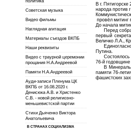
политика
В г. Пятигорске
народа против 
Советская музыка
Коммунистическ
Видео фильмы
провёл митинг 
До начала мити
Наглядная агитация
Перед собра
первый секрета
Материалы съездов ВКПБ
Величко Л.А., К
Единогласн
Наши реквизиты
Путина.
Состоялось
Видео с траурной церемонии
76-й годовщине
прощания Н.А.Андреевой
В Минераль
Памяти Н.А.Андреевой
памяти 76-лети
фашистских зах
Ауди-записи Пленума ЦК
ВКПБ от 16.08.2020 г.
Денисюка А.В. и Христенко
С.В. - новой религиозно-
меньшевистской партии
Стихи Дьяченко Виктора
Анатольевича
В СТРАНАХ СОЦИАЛИЗМА