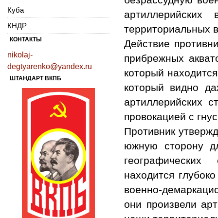
Куба
артиллерийских
КНДР
территориальных в
КОНТАКТЫ
Действие противни
nikolaj-
прибрежных акват
degtyarenko@yandex.ru
который находится
ШТАНДАРТ ВКПБ
который видно да
артиллерийских с
провокацией с гну
Противник утвержд
южную сторону дл
географических
находится глубоко
военно-демаркацио
они произвели арт