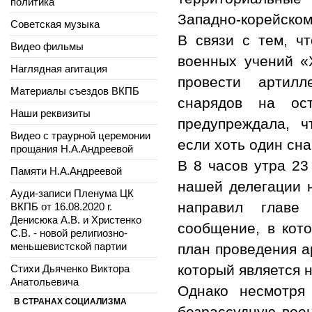
политика
Западно-корейском
Советская музыка
В связи с тем, ч
Видео фильмы
военных учений «
Наглядная агитация
провести артил
Материалы съездов ВКПБ
снарядов на ос
Наши реквизиты
предупреждала, ч
Видео с траурной церемонии
если хоть один сн
прощания Н.А.Андреевой
В 8 часов утра 23
Памяти Н.А.Андреевой
нашей делегации 
Ауди-записи Пленума ЦК
направил главе
ВКПБ от 16.08.2020 г.
Денисюка А.В. и Христенко
сообщение, в кот
С.В. - новой религиозно-
меньшевистской партии
план проведения а
который является 
Стихи Дьяченко Виктора
Анатольевича
Однако несмотря
В СТРАНАХ СОЦИАЛИЗМА
безрассудную воен