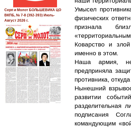
наши территориал
Умысел противника
Серп и Молот БОЛЬШЕВИКА ЦО
ВКПБ, № 7-8 (392-393) Июль-
физических ответ
Август 2026 г.
признала близ
«территориальным
Коварство и злой
именно в этом.
Наша армия, не
предприняла защи
противника, откуд
Нынешний взрывоо
развитии событи
разделительная ли
подписания Сог
командующим «вой