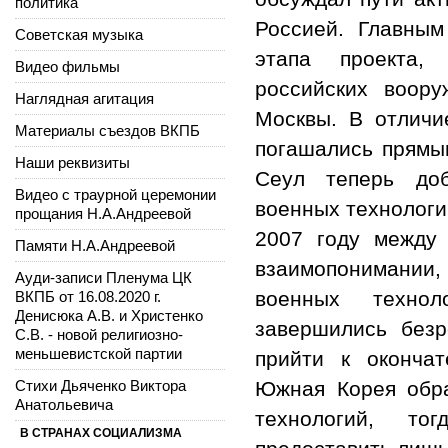
политика
Россией. Главным
Советская музыка
этапа проекта,
Видео фильмы
российских воор
Наглядная агитация
Москвы. В отличи
Материалы съездов ВКПБ
погашались прямым
Наши реквизиты
Сеул теперь доб
Видео с траурной церемонии
военных технологи
прощания Н.А.Андреевой
2007 году между
Памяти Н.А.Андреевой
взаимопонимании
Ауди-записи Пленума ЦК
военных техно
ВКПБ от 16.08.2020 г.
Денисюка А.В. и Христенко
завершились безр
С.В. - новой религиозно-
меньшевистской партии
прийти к оконча
Стихи Дьяченко Виктора
Южная Корея обра
Анатольевича
технологий, то
В СТРАНАХ СОЦИАЛИЗМА