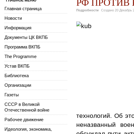
РФ ПРОТИВ 
ГЛАВНОЕ МЕНЮ
Главная страница
Подробности
Создано
20 Декабрь 
Новости
Информация
Документы ЦК ВКПБ
Программа ВКПБ
The Programme
Устав ВКПБ
Библиотека
Организации
Газеты
СССР в Великой
Отечественной войне
технологий. Об эт
Рабочее движение
неназванный вое
Идеология, экономика,
обсуждал пути акт