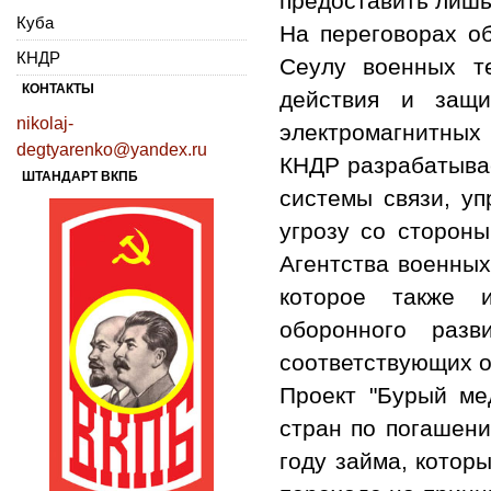
предоставить лишь
Куба
На переговорах об
КНДР
Сеулу военных т
КОНТАКТЫ
действия и защ
nikolaj-
электромагнитных 
degtyarenko@yandex.ru
КНДР разрабатывае
ШТАНДАРТ ВКПБ
системы связи, уп
угрозу со сторон
Агентства военных
которое также и
оборонного разв
соответствующих о
Проект "Бурый ме
стран по погашен
году займа, котор