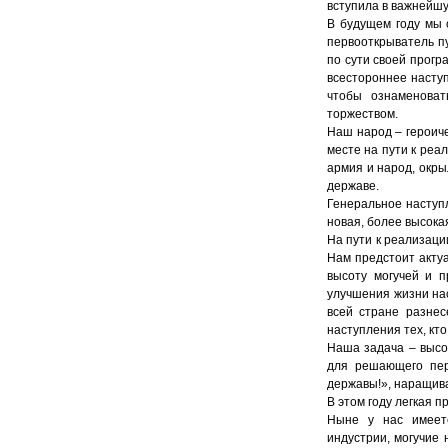
вступила в важнейш
В будущем году мы 
первооткрыватель п
по сути своей прогр
всестороннее насту
чтобы ознаменоват
торжеством.
Наш народ – героиче
месте на пути к реа
армия и народ, окр
державе.
Генеральное наступл
новая, более высока
На пути к реализаци
Нам предстоит акту
высоту могучей и 
улучшения жизни нас
всей стране разнес
наступления тех, кт
Наша задача – высо
для решающего пер
державы!», наращива
В этом году легкая 
Ныне у нас имеетс
индустрии, могучие