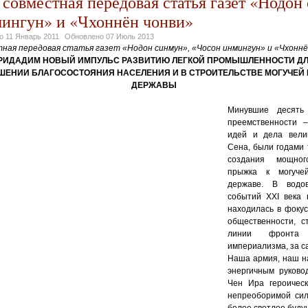
 совместная передовая статья газет «Нодон
ингун» и «Чхоннён чонви»
но
11 Январь 2011
Обновлено
07 Июль 2013
ная передовая статья газет «Нодон синмун», «Чосон инмингун» и «Чхоннё
ПРИДАДИМ НОВЫЙ ИМПУЛЬС РАЗВИТИЮ ЛЕГКОЙ ПРОМЫШЛЕННОСТИ 
ЧШЕНИИ БЛАГОСОСТОЯНИЯ НАСЕЛЕНИЯ И В СТРОИТЕЛЬСТВЕ МОГУЧЕЙ
ДЕРЖАВЫ
Минувшие десять
преемственности 
идей и дела вели
Сена, были годами 
создания мощно
прыжка к могуче
державе. В водо
событий XXI века 
находилась в фоку
общественности, с
линии фронта
империализма, за с
Наша армия, наш н
энергичным руково
Чен Ира героичес
непреоборимой сил
более светлое буду