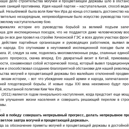
аше дело строительства могучей и процветающей державы шло в обстано
ния санкций противника. Идея нашей партии – наступательная, способ вед
ый. Незыблемой была воля Ким Чен Ира до конца отстаивать достоинство н
твительно незаурядным, непревзойденным было искусство руководства того
 смелому наступательному бою.
крижалях истории его руководства борьбой за великий подъем запе
ша для инспекционных поездок, что не поддается даже человеческому во
да он все дни провел на стройке Хичхонской ГЭС и всех других участках фрон
 действие партийные организации и руководящих работников, выявил ве
и народа. Его спутниками в неутомимой инспекционной поездке были л
ьюга. И, следуя за ним, поднялись многомиллионные ряды, спаянные единой
ого прогресса, скачка вперед. Его двукратный визит в Китай, приковав
ости, ознаменовал собой исторический поход, который вывел традиционную
еж и способствовал созданию благоприятной обстановки для нашей революц
ьства могучей и процветающей державы без малейших отклонений продви
 вехам истории, – вот что убеждение нашей армии и народа, запечатанное 
ней плодотворной борьбы. И новые годы XXI века неизменно будут про
й, испытанной политики Ким Чен Ира.
е (2011) является годом генерального наступления, когда предстоит еще мо
для улучшения жизни населения и совершить решающий перелом в строи
авы.
:
рой в победу совершать непрерывный прогресс, делать непрерывное пр
светлое завтра могучей и процветающей державы».
да за обозначение приметы могучей и процветающей державы в достойной