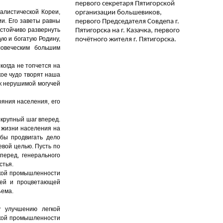
первого секретаря Пятигорской
алистической Кореи,
организации большевиков,
и. Его заветы равны
первого Председателя Совдепа г.
астойчиво развернуть
Пятигорска на г. Казачка, первого
ю и богатую Родину,
почётного жителя г. Пятигорска.
ловеческим большим
когда не топчется на
кое чудо творят наша
к нерушимой могучей
ояния населения, его
 крупный шаг вперед.
 жизни населения на
бы продвигать дело
евой целью. Пусть по
перед, генерального
стья.
гкой промышленности
чей и процветающей
ъема.
у улучшению легкой
гкой промышленности