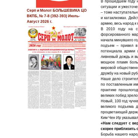
В прошедшем году н
ситуации и ужесточе
Серп и Молот БОЛЬШЕВИКА ЦО
– тоже наступательн
ВКПБ, № 7-8 (392-393) Июль-
и катаклизмах. Дейс
Август 2026 г.
армию, весь народ к
В 2010 году на с
форсированного мар
начала минувшего го
подъем – привел в
потенциала армии 
ливневый дождь и в
мощное пламя больш
мировой общественн
дружбу на новый руб
Наше дело строител
по поставленным им
практике прошлогод
великих побед зрело
Новый, 100 год чучх
великого подъема 
процветающей держ
Ким Чен Ир указывал
«Нам следует с ве
скорее приблизить 
Борьба нашего наро