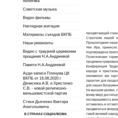
политика
Советская музыка
Видео фильмы
Наглядная агитация
процветающей стра
Материалы съездов ВКПБ
Стратегия нашей п
Наши реквизиты
Прошлогоднее наше 
Чен Ира, принесло
Видео с траурной церемонии
подтверждена практ
прощания Н.А.Андреевой
Политические торже
продемонстрировали
Памяти Н.А.Андреевой
Конференция Трудо
народа и присталь
Ауди-записи Пленума ЦК
неизменно как пар
ВКПБ от 16.08.2020 г.
гарантия для продо
Денисюка А.В. и Христенко
для наших Вооружен
С.В. - новой религиозно-
На высшем уровне, с
меньшевистской партии
всему миру достигшу
несокрушимость воен
Стихи Дьяченко Виктора
оставались и остают
Анатольевича
продвигаться вперед
такой великий народ
В СТРАНАХ СОЦИАЛИЗМА