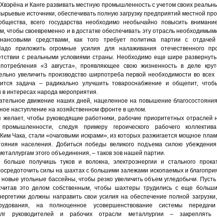
Хвэрёна и Канге развивать местную промышленность с учетом своих реальных
сырьевые источники, обеспечивать полную загрузку предприятий местной п
общества, всего государства необходимо необычайно повысить внимание
ом, чтобы своевременно и в достатке обеспечивать эту отрасль необходимым
ансовыми средствами, как того требует политика партии с отдачей
адо приложить огромные усилия для налаживания отечественного пр
етствии с реальными условиями страны. Необходимо еще шире развернуть
 потребления «3 августа», проявляющее свою жизненность в деле крут
тельно увеличить производство ширпотреба первой необходимости во всех 
вится задача – радикально улучшить товароснабжение и общепит, чтоб
 в интересах народа мероприятия.
ательное движение наших дней, нацеленное на повышение благосостояния
ное наступление на хозяйственном фронте в целом.
 желает, чтобы руководящие работники, рабочие приоритетных отраслей н
промышленности, следуя примеру героического рабочего коллектива
Ким Чака, стали «очаговыми искрами», из которых разжигается мощное плам
тояния населения. Добиться победы великого подъема силою убеждения
металлургам этого объединения, – таков зов нашей партии.
 больше получишь туков и волокна, электроэнергии и стального прокат
осредоточить силы на шахтах с большими залежами ископаемых и благопри
 новые угольные бассейны, чтобы резко увеличить объем угледобычи. Пусть
 считав это делом собственным, чтобы шахтеры трудились с еще больш
нергетики должны направить свои усилия на обеспечение полной загрузки
орудования, на полноценное усовершенствование системы передач
Долг руководителей и рабочих отрасли металлургии – закреплять