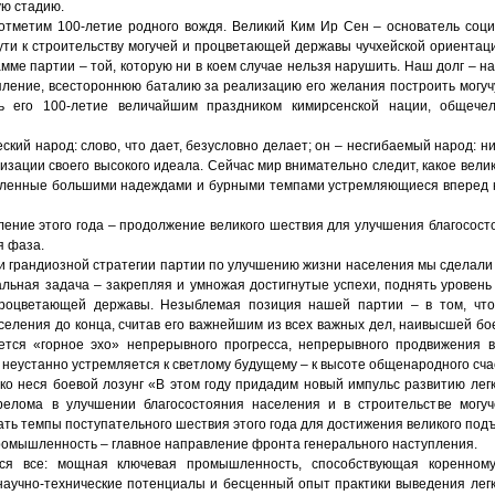
ую стадию.
отметим 100-летие родного вождя. Великий Ким Ир Сен – основатель соци
ути к строительству могучей и процветающей державы чучхейской ориентаци
амме партии – той, которую ни в коем случае нельзя нарушить. Наш долг – н
пление, всестороннюю баталию за реализацию его желания построить могучу
ь его 100-летие величайшим праздником кимирсенской нации, общече
ский народ: слово, что дает, безусловно делает; он – несгибаемый народ: ни
лизации своего высокого идеала. Сейчас мир внимательно следит, какое вели
ыленные большими надеждами и бурными темпами устремляющиеся вперед 
ение этого года – продолжение великого шествия для улучшения благосост
я фаза.
и грандиозной стратегии партии по улучшению жизни населения мы сделали
альная задача – закрепляя и умножая достигнутые успехи, поднять уровень
процветающей державы. Незыблемая позиция нашей партии – в том, что
еления до конца, считав его важнейшим из всех важных дел, наивысшей бо
ется «горное эхо» непрерывного прогресса, непрерывного продвижения в
о неустанно устремляется к светлому будущему – к высоте общенародного сча
ко неся боевой лозунг «В этом году придадим новый импульс развитию ле
елома в улучшении благосостояния населения и в строительстве могу
ть темпы поступательного шествия этого года для достижения великого под
промышленность – главное направление фронта генерального наступления.
я все: мощная ключевая промышленность, способствующая коренном
 научно-технические потенциалы и бесценный опыт практики выведения ле