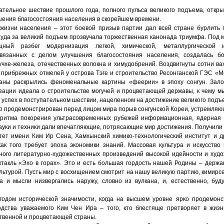
ательное шествие прошлого года, полного пульса великого подъема, откр
шения благосостояния населения в скорейшем времени.
жизни населения – этот боевой призыв партии дал всей стране бурлить 
труда за великий подъем прозвучала торжественная канонада триумфа. Под 
ный разбег модернизация легкой, химической, металлургической 
вязанных с делом улучшения благосостояния населения, создалась б
учхе-железа, отечественных волокна и химудобрений. Воздвигнуты сотни в
е прибрежных отмелей у острова Тэге и строительство Ресонганской ГЭС «
раны раскрылись феноменальные картины «феерии» в эпоху сонгун. Зал
зации идеала о строительстве могучей и процветающей державы, к чему мы
 успех в поступательном шествии, нацеленном на достижение великого подъ
о продемонстрирован перед лицом мира порыв сонгунской Кореи, устремляющ
ритма покорения ультрасовременных рубежей информационная, ядерная 
ауки и техники дали впечатляющие, потрясающие мир достижения. Получили
тет имени Ким Ир Сена, Хамхынский химико-технологический институт и д
 как того требует эпоха экономики знаний. Массовая культура и искусство
много литературно-художественных произведений высокой идейности и худож
ктакль «Эхо в горах». Это и есть большая гордость нашей Родины – держа
льтурой. Пусть мир с восхищением смотрит на нашу великую партию, кимирс
а и мысли низвергались наружу, словно из вулкана, и, естественно, б
одом исторической значимости, когда на высшем уровне ярко продемонс
одства уважаемого Ким Чен Ира – того, кто блестяще претворяет в жиз
твенной и процветающей страны.