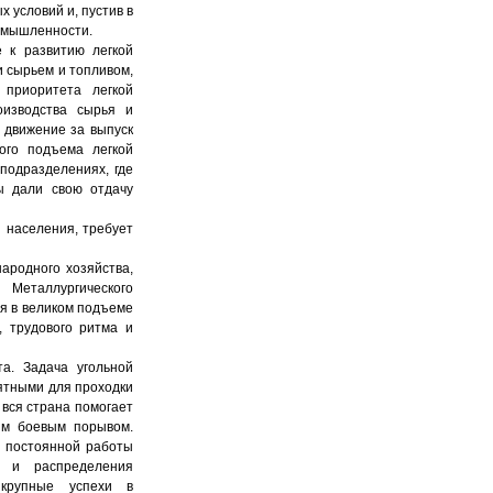
 условий и, пустив в
ромышленности.
 к развитию легкой
и сырьем и топливом,
 приоритета легкой
оизводства сырья и
 движение за выпуск
ого подъема легкой
подразделениях, где
ы дали свою отдачу
 населения, требует
ародного хозяйства,
 Металлургического
я в великом подъеме
, трудового ритма и
а. Задача угольной
ятными для проходки
 вся страна помогает
им боевым порывом.
, постоянной работы
и и распределения
 крупные успехи в