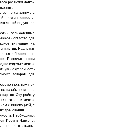
ессу развития легкой
ержавы.
ственно связанную с
гкой промышленности,
тию легкой индустрии
ртии, великолепные
енное богатство для
редное внимание на
ты партии. Надлежит
го потребления для
не. В значительном
 одно изделие легкой
ютную безупречность
льских товаров для
овременной, научной
 не на обычном, а на
а партия. Эту работу
ых в отрасли легкой
ием с инновацией, с
их требований.
ности. Необходимо,
ен Иром в Чансоне,
мышленности страны.