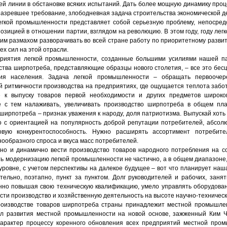
й линии в обстановке всяких испытаний. Дать более мощную динамику проц
азревшее требование, злободневная задача строительства экономической д
егкой промышленности представляет собой серьезную проблему, непосред
позицией в отношении партии, взглядом на революцию. В этом году, году ле
им размахом разворачивать во всей стране работу по приоритетному разви
ех сил на этой отрасли.
риятия легкой промышленности, созданные большими усилиями нашей па
ства ширпотреба, представляющие образцы нового столетия, – все это бесц
ния населения. Задача легкой промышленности – обращать первооче
й ритмичности производства на предприятиях, где ощущается теплота забо
е к выпуску товаров первой необходимости и других предметов широко
е с тем налаживать, увеличивать производство ширпотреба в общем пла
ширпотреба – признак уважения к народу, доля патриотизма. Выпускай хоть
 с ориентацией на популярность доброй репутации потребителей, абсол
вую конкурентоспособность. Нужно расширять ассортимент потребите
ообразного спроса и вкуса масс потребителей.
но и динамично вести производство товаров народного потребления на с
ь модернизацию легкой промышленности не частично, а в общем диапазоне,
ровне, с учетом перспективы на далекое будущее – вот что планирует наш
тельно, поэтапно, пункт за пунктом. Долг руководителей и рабочих, занят
анно повышая свою техническую квалификацию, умело управлять оборудован
сти производство и хозяйственную деятельность на высоте научно-техническ
роизводстве товаров ширпотреба страны принадлежит местной промышлен
ел развития местной промышленности на новой основе, зажженный Ким Ч
арактер процессу коренного обновления всех предприятий местной про