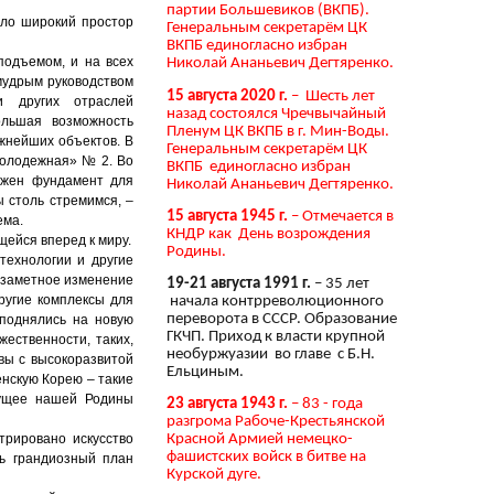
партии Большевиков (ВКПБ).
ыло широкий простор
Генеральным секретарём ЦК
ВКПБ единогласно избран
подъемом, и на всех
Николай Ананьевич Дегтяренко.
мудрым руководством
15 августа 2020 г.
– Шесть лет
и других отраслей
назад состоялся Чречвычайный
ольшая возможность
Пленум ЦК ВКПБ в г. Мин-Воды.
ажнейших объектов. В
Генеральным секретарём ЦК
Молодежная» № 2. Во
ВКПБ единогласно избран
ожен фундамент для
Николай Ананьевич Дегтяренко.
 столь стремимся, –
15 августа 1945 г.
– Отмечается в
ема.
КНДР как День возрождения
ейся вперед к миру.
Родины.
технологии и другие
 заметное изменение
19-21 августа 1991 г.
– 35 лет
ругие комплексы для
начала контрреволюционного
переворота в СССР. Образование
 поднялись на новую
ГКЧП. Приход к власти крупной
ественности, таких,
необуржуазии во главе с Б.Н.
вы с высокоразвитой
Ельциным.
енскую Корею – такие
удущее нашей Родины
23 августа 1943 г.
– 83 - года
разгрома Рабоче-Крестьянской
трировано искусство
Красной Армией немецко-
фашистских войск в битве на
нь грандиозный план
Курской дуге.