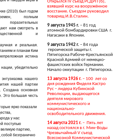
Открылся IV съезд РСДРП (б),
взявший курс на вооружённое
восстание. Съездом руководил
чхе (2010) был годом
товарищ И.В.Сталин.
еремен, полным
ых поразительных
9 августа 1945 г.
– 81 год
дают нам смотреть в
атомной бомбардировки США г.
ущественной и
Нагасаки в Японии.
9 августа 1942 г.
– 84 года
аучная и реальная.
героической защиты г.
таниям и планам Ким
Пятигорска Рабоче-Крестьянской
непреложная истина
Красной Армией от немецко-
фашистских войск Германии.
 нации, убедительно
Начало оккупации г. Пятигорска.
13 августа 1926 г.
– 100 лет со
 энтузиазма нашего
дня рождения Фиделя Кастро
вития нашей партии
Рус – лидера Кубинской
. Создана основная
Революции, выдающегося
. Это большая честь
деятеля мирового
коммунистического и
торые ярко показали
национально-
ества,
освободительного движения.
арода у нас
14 августа 2021 г.
– Пять лет
ей поступью
назад состоялся в г. Мин-Воды
 великую партию,
Чрезвычайный V съезд
д собой безгранично
Всесоюзной Коммунистической