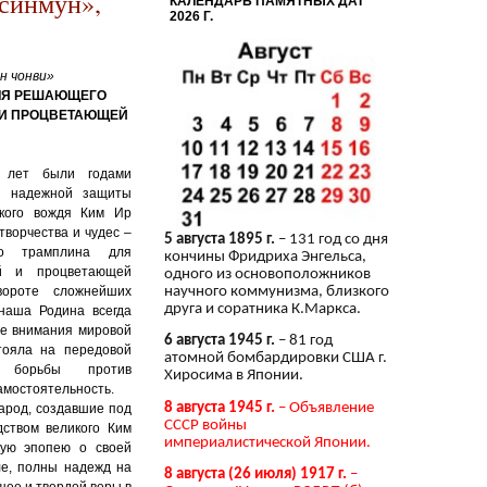
 синмун»,
КАЛЕНДАРЬ ПАМЯТНЫХ ДАТ
2026 Г.
н чонви»
ДЛЯ РЕШАЮЩЕГО
 И ПРОЦВЕТАЮЩЕЙ
 лет были годами
– надежной защиты
кого вождя Ким Ир
творчества и чудес –
5 августа 1895 г.
– 131 год со дня
го трамплина для
кончины Фридриха Энгельса,
й и процветающей
одного из основоположников
вороте сложнейших
научного коммунизма, близкого
друга и соратника К.Маркса.
наша Родина всегда
се внимания мировой
6 августа 1945 г.
– 81 год
тояла на передовой
атомной бомбардировки США г.
 борьбы против
Хиросима в Японии.
амостоятельность.
8 августа 1945 г.
– Объявление
арод, создавшие под
СССР войны
дством великого Ким
империалистической Японии.
кую эпопею о своей
е, полны надежд на
8 августа (26 июля) 1917 г.
–
щее и твердой веры в