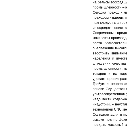
на рельсы восходяще
промышленности – н
Сегодня подход к л
подходом к народу, 
нам следует с широк
и сосредоточению вс
Современные предп
комплексы производ
роста благосостоя
обеспечение высоко
заострить внимани
населения и вмест
улучшении качества 
промышленности, но
товаров и их миро
удовлетворения разн
Требуется непрерыв
основе. Осуществлят
ультрасовременном у
надо вести содержа
индустрии, – неуст
технологией CNC, ве
Солидная доля в п
высоко подняв фак
придать массовый х