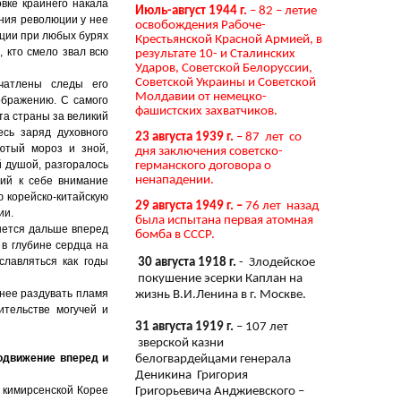
вке крайнего накала
Июль-август 1944 г.
– 82 – летие
ения революции у нее
освобождения Рабоче-
ации при любых бурях
Крестьянской Красной Армией, в
, кто смело звал всю
результате 10- и Сталинских
Ударов, Советской Белоруссии,
Советской Украины и Советской
чатлены следы его
Молдавии от немецко-
ображению. С самого
фашистских захватчиков.
та страны за великий
сь заряд духовного
23 августа 1939 г.
– 87 лет со
ютый мороз и зной,
дня заключения советско-
 душой, разгоралось
германского договора о
ненападении.
ший к себе внимание
 корейско-китайскую
29 августа 1949 г. –
76 лет назад
ии.
была испытана первая атомная
нется дальше вперед
бомба в СССР.
в глубине сердца на
славляться как годы
30 августа 1918 г.
- Злодейское
покушение эсерки Каплан на
щнее раздувать пламя
жизнь В.И.Ленина в г. Москве.
тельстве могучей и
31 августа 1919 г.
– 107 лет
зверской казни
одвижение вперед и
белогвардейцами генерала
Деникина Григория
 кимирсенской Корее
Григорьевича Анджиевского –