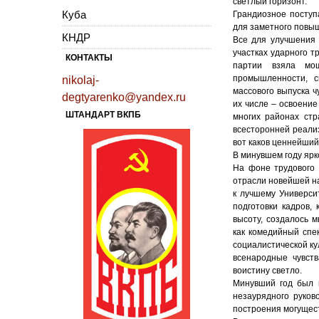
светлый горизонт.
Куба
Грандиозное поступ
для заметного повы
КНДР
Все для улучшения 
участках ударного 
КОНТАКТЫ
партии взяла мощ
промышленности, с
nikolaj-
массового выпуска ч
degtyarenko@yandex.ru
их числе – освоени
ШТАНДАРТ ВКПБ
многих районах ст
всесторонней реали
вот каков ценнейший
В минувшем году ярк
На фоне трудового 
отрасли новейшей н
к лучшему Универси
подготовки кадров,
высоту, создалось 
как комедийный спе
социалистической ку
всенародные чувств
воистину светло.
Минувший год был г
незаурядного руков
построения могущес