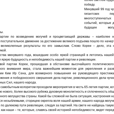
победу.
Минувший 99 год чу
гигантских п
многоступенчат
событий, которые 
будущее мог
ны.
артии по возведению могучей и процветающей державы – наиболее н
поступательное движение за достижение великого подъема пошло по начер
 великолепные результаты по его замыслам. Слово Кореи – дело, эта 
икой.
ства минувшего года, вошедшие особо яркой страницей в летопись нашей
 яркую будущность и непобедимость нашей партии и революции.
вой партии Кореи, прошедшая в обстановке высочайшего политического
ного внимания мира, стала важнейшим моментом для укрепления и раз
тии Ким Ир Сена, для всемерного повышения ее руководящего престижа
лжения и победоносного свершения дела партии, революционного дела чучхе
ных Сил, нашего народа.
 самобытным колоритом проходили мероприятия в честь 65-летия партии, ко
ю нового, более высокого рубежа духовную монолитность и сплоченность общ
ного могущества страны. Какой бы сложной ни была ситуация, настроения н
ся незыблемыми, сторицею окрепла воля нашей армии, нашего народа могуч
 по далекому пути революции, следуя за партией. На свете не найдешь такую
, как наши – те, которые, славясь своей историей непобедимости, видят пере