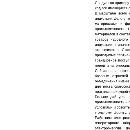
Следует по примеру 
ход все имеющиеся 
В масштабе всего 
индустрии. Дело в т
материалами и фин
промышленности. Н
материалов в соотв
товаров народного
индустрии, и значи
это возможно. Ста
проводимые партией
Грандиозное поступ
перейти на генераль
Сейчас наша партия
базовых отраслей 
объединения имени 
для роста благосос
практики, присущей 
Больше дай угля –
промышленности – с
условиями и освоить
угольному фронту,
Работники электроэ
генераторного об
электроэнергии. 