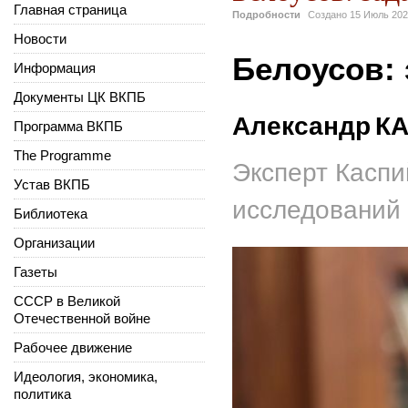
Главная страница
Подробности
Создано
15 Июль 20
Новости
Белоусов:
Информация
Документы ЦК ВКПБ
Александр
К
Программа ВКПБ
The Programme
Эксперт Каспи
Устав ВКПБ
исследований
Библиотека
Организации
Газеты
СССР в Великой
Отечественной войне
Рабочее движение
Идеология, экономика,
политика