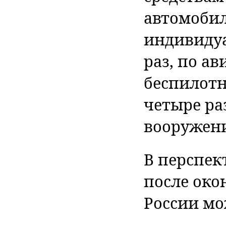
автомобил
индивидуа
раз, по а
беспилотн
четыре ра
вооружению
В перспек
после око
России мож