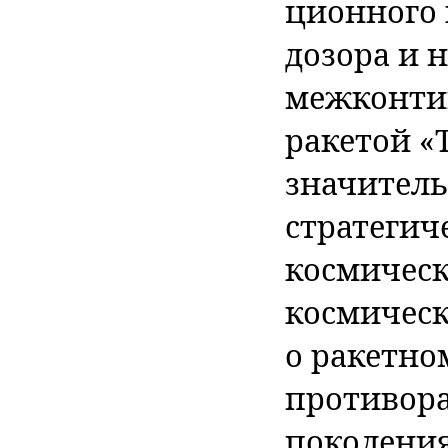
ционного 
дозора и н
межконти
ракетой «
значитель
стратегич
космическ
космичес
о ракетно
противора
поколения