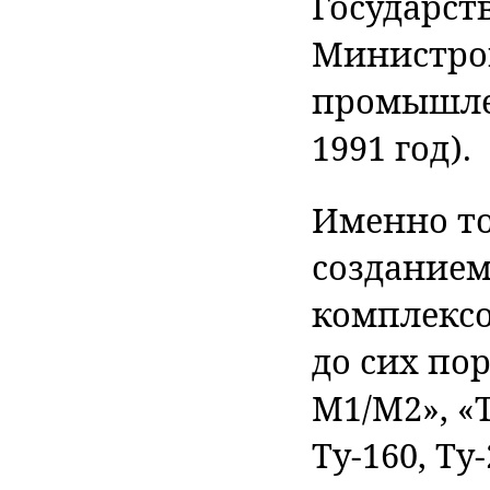
Государст
Министров
промышлен
1991 год).
Именно то
созданием
комплексо
до сих пор
М1/М2», «
Ту-160, Ту