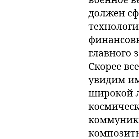
должен с
технолог
финансов
главного 
Скорее вс
увидим им
широкой л
космическ
коммуник
композит