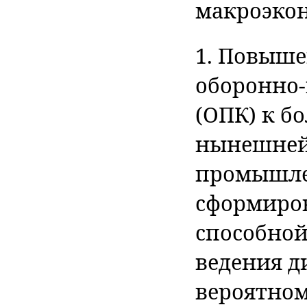
макроэко
1. Повыше
оборонно
(ОПК) к б
нынешней
промышле
сформиров
способной
ведения 
вероятном