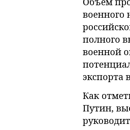
Объем пр
военного 
российско
полного в
военной о
потенциал
экспорта 
Как отмет
Путин, выс
руководи