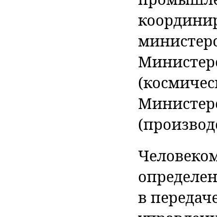
координир
министерс
Министер
(космичес
Министер
(производ
Человеком
определе
в передач