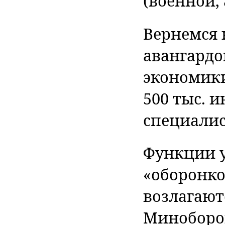
(военной, 
Вернемся 
авангард
экономики
500 тыс. 
специалис
Функции 
«оборонко
возлагают
Миноборо