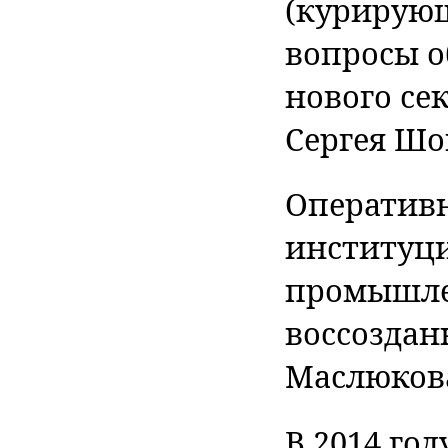
(курирующ
вопросы 
нового се
Сергея Шо
Оперативн
институци
промышле
воссозда
Маслюкова
В 2014 го