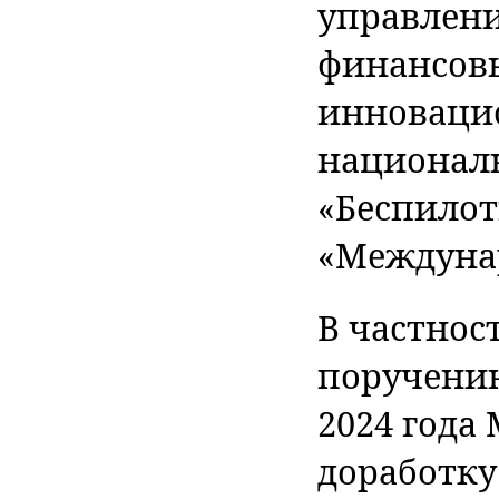
управлени
финансов
инновацио
националь
«Беспилот
«Междунар
В частнос
поручению
2024 года
доработку