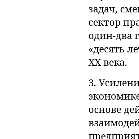
задач, см
сектор пр
один-два г
«десять л
XX века.
3. Усилен
экономике
основе де
взаимодей
предприят