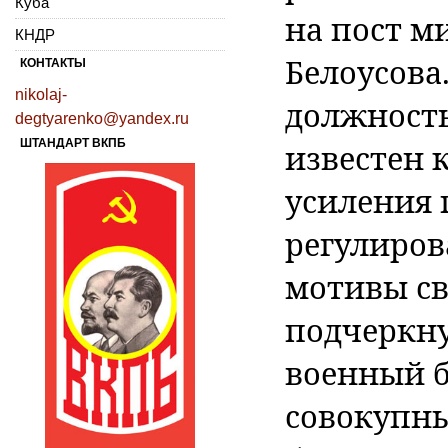
Куба
на пост м
КНДР
Белоусова.
КОНТАКТЫ
nikolaj-
должность
degtyarenko@yandex.ru
ШТАНДАРТ ВКПБ
известен 
усиления 
регулиров
мотивы св
подчеркнул
военный б
совокупны