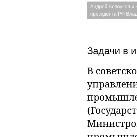
Андрей Белоусов и 
президента РФ Вла
Задачи в 
В советск
управлени
промышле
(Государс
Министров
промышле