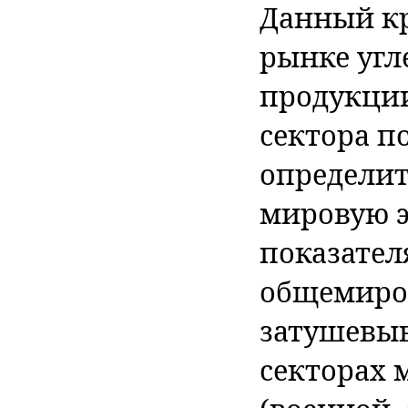
Данный кр
рынке угл
продукции
сектора п
определит
мировую э
показател
общемиров
затушевыв
секторах 