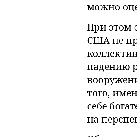
можно оце
При этом 
США не п
коллекти
падению р
вооружени
того, име
себе бога
на перспе