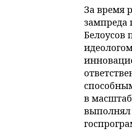
За время 
зампреда 
Белоусов 
идеологом
инновацио
ответстве
способным
в масштаб
выполнял 
госпрогра