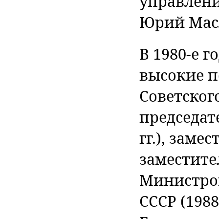
управлени
Юрий Мас
В 1980-е 
высокие п
Советског
председат
гг.), заме
заместите
Министров
СССР (1988