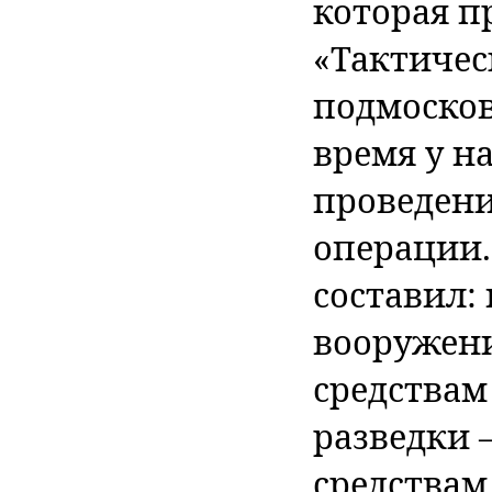
которая п
«Тактичес
подмосков
время у н
проведени
операции. 
составил:
вооружению
средствам
разведки –
средствам 