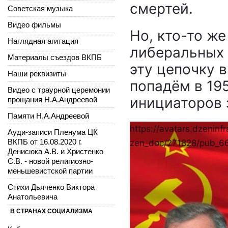
смертей.
Советская музыка
Видео фильмы
Но, кто-то же
Наглядная агитация
либеральных 
Материалы съездов ВКПБ
эту цепочку 
Наши реквизиты
попадём в 19
Видео с траурной церемонии
инициаторов 
прощания Н.А.Андреевой
Памяти Н.А.Андреевой
https://avatars.dzeninfr
Ауди-записи Пленума ЦК
ВКПБ от 16.08.2020 г.
zen_doc/271828/pub_
Денисюка А.В. и Христенко
С.В. - новой религиозно-
меньшевистской партии
Стихи Дьяченко Виктора
Анатольевича
В СТРАНАХ СОЦИАЛИЗМА