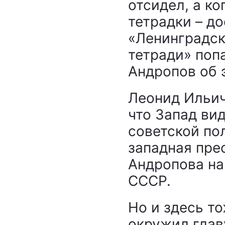
отсидел, а к
тетрадки – до
«Ленинградск
тетради» поп
Андропов об 
Леонид Ильич
что Запад ви
советской по
западная прес
Андропова на
СССР.
Но и здесь т
окружил глав