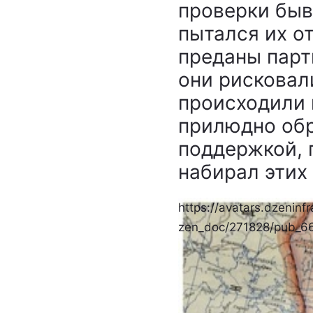
проверки быв
пытался их от
преданы парт
они рисковал
происходили 
прилюдно обр
поддержкой, 
набирал этих
https://avatars.dzeninfr
zen_doc/271828/pub_