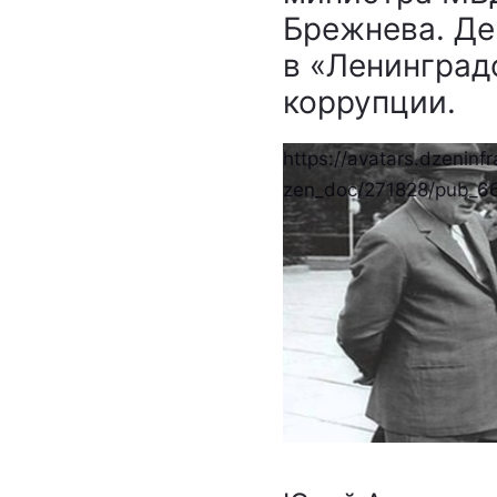
Брежнева. Де
в «Ленинград
коррупции.
https://avatars.dzeninfr
zen_doc/271828/pub_