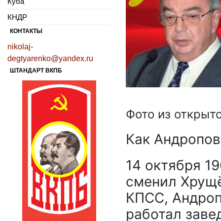
Куба
КНДР
КОНТАКТЫ
nikolaj-
degtyarenko@yandex.ru
ШТАНДАРТ ВКПБ
Фото из открыт
Как Андропов
14 октября 1
сменил Хрущё
КПСС, Андроп
работал зав