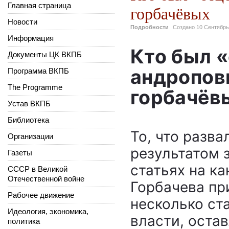
Главная страница
горбачёвых
Новости
Подробности
Создано
10 Сентябрь
Информация
Кто был 
Документы ЦК ВКПБ
андропов
Программа ВКПБ
The Programme
горбачёв
Устав ВКПБ
Библиотека
То, что разва
Организации
результатом 
Газеты
статьях на ка
СССР в Великой
Отечественной войне
Горбачева пр
Рабочее движение
несколько ста
Идеология, экономика,
власти, оста
политика