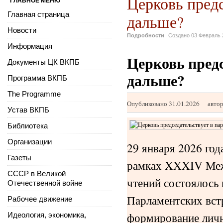
Церковь предс
ГЛАВНОЕ МЕНЮ
Главная страница
дальше?
Новости
Подробности
Создано
03 Февраль 
Информация
Церковь предс
Документы ЦК ВКПБ
дальше?
Программа ВКПБ
The Programme
Опубликовано 31.01.2026
авто
Устав ВКПБ
Библиотека
Организации
29 января 2026 год
Газеты
рамках XXXIV Меж
СССР в Великой
чтений состоялось
Отечественной войне
Парламентских вст
Рабочее движение
формирование личн
Идеология, экономика,