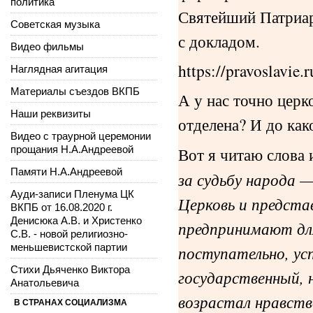
политика
Святейший Патриар
Советская музыка
с докладом.
Видео фильмы
https://pravoslavie
Наглядная агитация
Материалы съездов ВКПБ
А у нас точно церк
Наши реквизиты
отделена? И до как
Видео с траурной церемонии
прощания Н.А.Андреевой
Вот я читаю слова 
Памяти Н.А.Андреевой
за судьбу народа 
Ауди-записи Пленума ЦК
Церковь и предста
ВКПБ от 16.08.2020 г.
Денисюка А.В. и Христенко
предпринимают для
С.В. - новой религиозно-
меньшевистской партии
поступательно, ус
Стихи Дьяченко Виктора
государственный, 
Анатольевича
возрастал нравств
В СТРАНАХ СОЦИАЛИЗМА