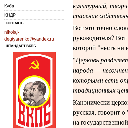
культурный, творч
Куба
спасение собствен
КНДР
КОНТАКТЫ
Вот это точно слов
nikolaj-
руководителя? Вот 
degtyarenko@yandex.ru
которой "несть ни 
ШТАНДАРТ ВКПБ
"
Церковь разделяе
народа — несомнен
которыми есть опр
традиционных цен
Канонически церков
русская, говорит о
на государственно