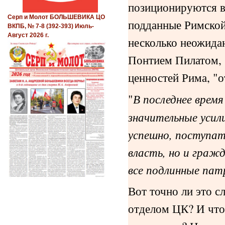
позиционируются в 
Серп и Молот БОЛЬШЕВИКА ЦО
подданные Римской
ВКПБ, № 7-8 (392-393) Июль-
Август 2026 г.
несколько неожидан
Понтием Пилатом,
ценностей Рима, "о
"
В последнее врем
значительные усил
успешно, поступат
власть, но и граж
все подлинные па
Вот точно ли это с
отделом ЦК? И что 