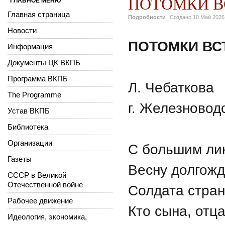
ПОТОМКИ В
ГЛАВНОЕ МЕНЮ
Главная страница
Подробности
Создано
10 Май 2026
Новости
ПОТОМКИ ВС
Информация
Документы ЦК ВКПБ
Программа ВКПБ
Л. Чебаткова
The Programme
г. Железновод
Устав ВКПБ
Библиотека
Организации
С большим ли
Газеты
Весну долгож
СССР в Великой
Отечественной войне
Солдата стран
Рабочее движение
Кто сына, отца
Идеология, экономика,