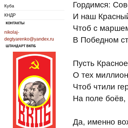
Гордимся: Сов
Куба
И наш Красный
КНДР
КОНТАКТЫ
Чтоб с марше
nikolaj-
В Победном ст
degtyarenko@yandex.ru
ШТАНДАРТ ВКПБ
Пусть Красное
О тех миллион
Чтоб чтили ге
На поле боёв,
Да, именно во