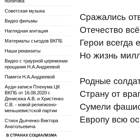
политика
Советская музыка
Сражались отв
Видео фильмы
Отечество всё
Наглядная агитация
Герои всегда 
Материалы съездов ВКПБ
Наши реквизиты
Но жизнь милл
Видео с траурной церемонии
прощания Н.А.Андреевой
Памяти Н.А.Андреевой
Родные солдаты
Ауди-записи Пленума ЦК
Страну от вра
ВКПБ от 16.08.2020 г.
Денисюка А.В. и Христенко
С.В. - новой религиозно-
Сумели фашист
меньшевистской партии
Европу всю ос
Стихи Дьяченко Виктора
Анатольевича
В СТРАНАХ СОЦИАЛИЗМА