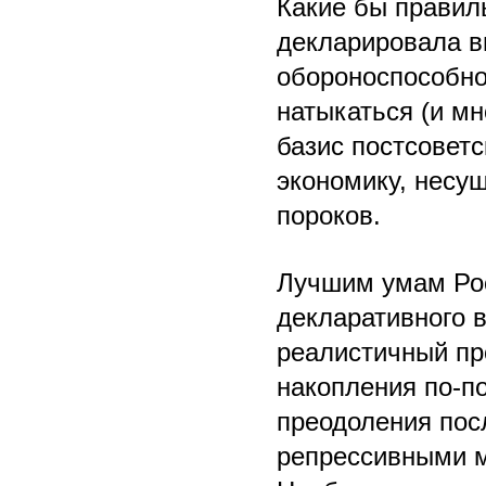
Какие бы правил
декларировала в
обороноспособнос
натыкаться (и мн
базис постсовет
экономику, несу
пороков.
Лучшим умам Рос
декларативного 
реалистичный пр
накопления по-по
преодоления пос
репрессивными м