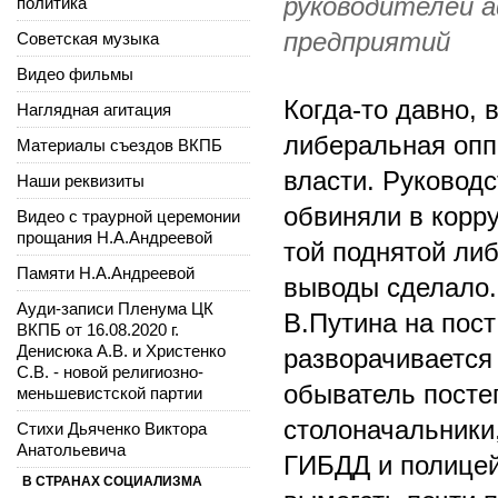
руководителей 
политика
предприятий
Советская музыка
Видео фильмы
Когда-то давно, 
Наглядная агитация
либеральная опп
Материалы съездов ВКПБ
власти. Руковод
Наши реквизиты
обвиняли в корру
Видео с траурной церемонии
прощания Н.А.Андреевой
той поднятой ли
Памяти Н.А.Андреевой
выводы сделало. 
Ауди-записи Пленума ЦК
В.Путина на пост
ВКПБ от 16.08.2020 г.
Денисюка А.В. и Христенко
разворачивается
С.В. - новой религиозно-
обыватель посте
меньшевистской партии
столоначальники
Стихи Дьяченко Виктора
Анатольевича
ГИБДД и полицей
В СТРАНАХ СОЦИАЛИЗМА