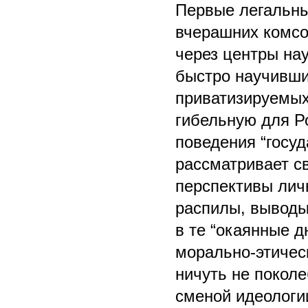
Первые легальны
вчерашних комсо
через центры на
быстро научивши
приватизируемых
гибельную для Р
поведения “госуд
рассматривает с
перспективы лич
распилы, выводы
в те “окаянные д
морально-этичес
ничуть не покол
сменой идеологии