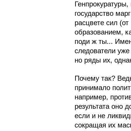
Генпрокуратуры,
государство мар
расцвете сил (от
образованием, ка
поди ж ты... Им
следователи уже 
но ряды их, одна
Почему так? Ведь
принимало полит
например, проти
результата оно д
если и не ликви
сокращая их масш