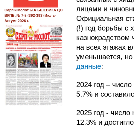
лицами и чиновн
Серп и Молот БОЛЬШЕВИКА ЦО
ВКПБ, № 7-8 (392-393) Июль-
Официальная ста
Август 2026 г.
(!) год борьбы с
казнокрадством 
на всех этажах в
уменьшается, но
данные
:
2024 год – числ
5,7% и составило
2025 год - числ
12,3% и достигло