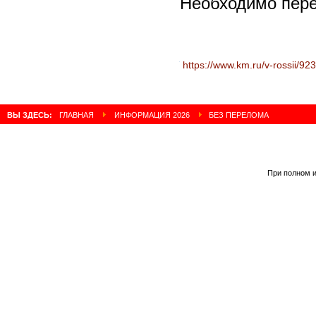
Необходимо пере
Читать полностью:
https://www.km.ru/v-rossii/923016-bez-pereloma
https://www.km.ru/v-rossii/9
ВЫ ЗДЕСЬ:
ГЛАВНАЯ
ИНФОРМАЦИЯ 2026
БЕЗ ПЕРЕЛОМА
При полном и