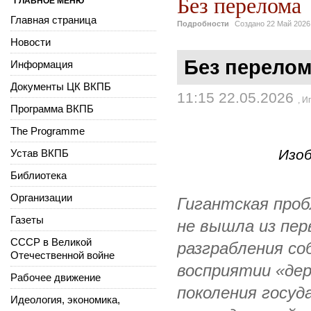
Без перелома
ГЛАВНОЕ МЕНЮ
Главная страница
Подробности
Создано
22 Май 2026
Новости
Без перело
Информация
Документы ЦК ВКПБ
11:15 22.05.2026
,
Иг
Программа ВКПБ
The Programme
Изоб
Устав ВКПБ
Библиотека
Организации
Гигантская проб
Газеты
не вышла из пер
СССР в Великой
разграбления со
Отечественной войне
восприятии «дер
Рабочее движение
поколения госу
Идеология, экономика,