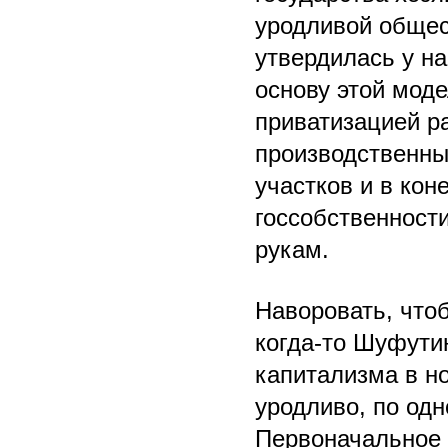
уродливой общес
утвердилась у на
основу этой мод
приватизацией ра
производственны
участков и в ко
госсобственност
рукам.
Наворовать, чтоб
когда-то Шуфути
капитализма в н
уродливо, по од
Первоначальное 