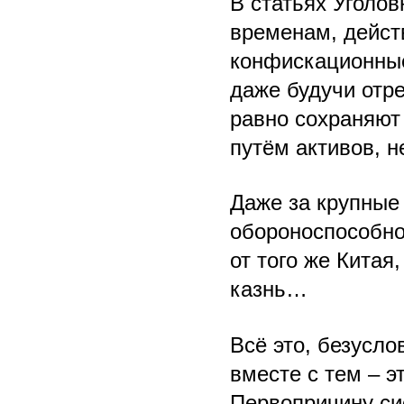
В статьях Уголов
временам, дейст
конфискационные
даже будучи отр
равно сохраняют
путём активов, 
Даже за крупные
обороноспособнос
от того же Китая
казнь…
Всё это, безусло
вместе с тем – э
Первопричину си