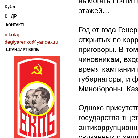
вымогать почти п
Куба
этажей…
КНДР
КОНТАКТЫ
Год от года Гене
nikolaj-
открытых по кор
degtyarenko@yandex.ru
приговоры. В то
ШТАНДАРТ ВКПБ
чиновникам, вхо
время кампании 
губернаторы, и 
Минобороны. Каз
Однако присутств
государства тще
антикоррупционн
связанных с хищ