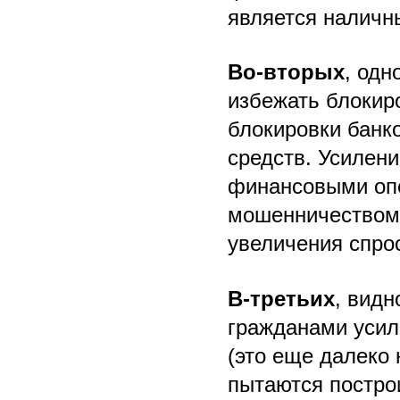
является наличн
Во-вторых
, одн
избежать блокир
блокировки банк
средств. Усилен
финансовыми опе
мошенничеством
увеличения спро
В-третьих
, видн
гражданами усил
(это еще далеко 
пытаются построи