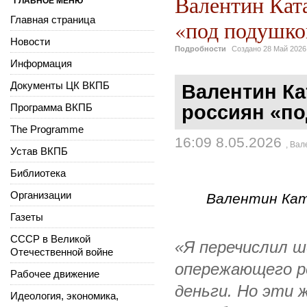
Валентин Ката
ГЛАВНОЕ МЕНЮ
Главная страница
«под подушко
Новости
Подробности
Создано
28 Май 2026
Информация
Документы ЦК ВКПБ
Валентин Ка
Программа ВКПБ
россиян «п
The Programme
16:09 8.05.2026
,
Вал
Устав ВКПБ
Библиотека
Организации
Валентин Ката
Газеты
СССР в Великой
«Я перечислил ш
Отечественной войне
опережающего ро
Рабочее движение
деньги. Но эти 
Идеология, экономика,