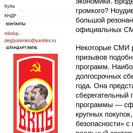
экономики. Вроде
Куба
громкого? Ноуди
КНДР
большой резонанс
КОНТАКТЫ
официальных С
nikolaj-
degtyarenko@yandex.ru
Некоторые СМИ р
ШТАНДАРТ ВКПБ
призывов подобно
программ. Наибо
долгосрочных сб
года. Она предс
сберегательный п
программы — сф
крупных покупок
безопасности» с