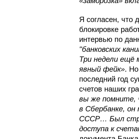
«заморозка» вк
Я согласен, что 
блокировке работ
интервью по дан
"банковских кан
Три недели ещё 
явный фейк»
. Но
последний год с
счетов наших гр
вы же помните, 
в Сбербанке, он
СССР… Был стра
доступа к счет
документа Банка