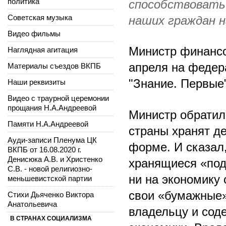
политика
способствовать 
Советская музыка
наших граждан н
Видео фильмы
Министр финансо
Наглядная агитация
апреля на феде
Материалы съездов ВКПБ
"Знание. Первые"
Наши реквизиты
Видео с траурной церемонии
прощания Н.А.Андреевой
Министр обратил
Памяти Н.А.Андреевой
страны хранят де
Ауди-записи Пленума ЦК
форме. И сказал
ВКПБ от 16.08.2020 г.
Денисюка А.В. и Христенко
хранящиеся «под
С.В. - новой религиозно-
ни на экономику 
меньшевистской партии
свои «бумажные»
Стихи Дьяченко Виктора
Анатольевича
владельцу и сод
В СТРАНАХ СОЦИАЛИЗМА