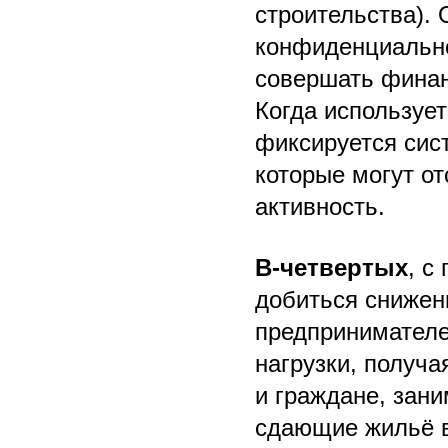
строительства).
конфиденциально
совершать финан
Когда используе
фиксируется сис
которые могут о
активность.
В-четвертых
, с
добиться снижени
предпринимателе
нагрузки, получ
и граждане, зан
сдающие жильё в