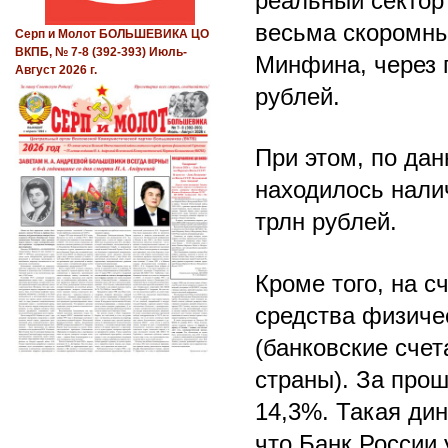
реальный сектор
весьма скоромные
Серп и Молот БОЛЬШЕВИКА ЦО
ВКПБ, № 7-8 (392-393) Июль-
Минфина, через 
Август 2026 г.
рублей.
При этом, по дан
находилось налич
трлн рублей.
Кроме того, на с
средства физиче
(банковские сче
страны). За прош
14,3%. Такая дин
что Банк России 